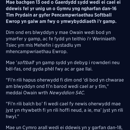
Mae bachgen 13 oed o Gaerdydd sydd wedi ei cael ei
ddewis fel yr unig un o Gymru yng ngharfan dan-16
Tîm Prydain ar gyfer Pencampwriaethau Softball
Ewrop yn galw am fwy o ymwybyddiaeth i'r gamp.
Dim ond ers blwyddyn y mae Owain wedi bod yn
ymarfer y gamp, ac fe fydd yn teithio i'r Weriniaeth
Tsiec ym mis Mehefin i gystadlu ym
mhencampwriaethau Ewrop.
Mae '
softball
' yn gamp sydd yn debyg i rownderi neu
bêl-fas, ond gyda phêl fwy ac ar gae llai.
"Fi’n rili hapus oherwydd fi dim ond ‘di bod yn chwarae
am blwyddyn ond fi’n barod wedi cael ar y tîm,"
meddai Owain wrth
Newyddion S4C.
"Fi’n rili balch bo’ fi wedi cael fy newis oherwydd mae
jyst yn rhywbeth fi yn rili hoffi neud, a ie, ma’ jyst yn rili
hwyl."
Mae un Cymro arall wedi ei ddewis yn y garfan dan-18,