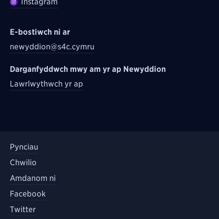
Instagram
E-bostiwch ni ar
newyddion@s4c.cymru
Darganfyddwch mwy am yr ap Newyddion
Lawrlwythwch yr ap
Pynciau
Chwilio
Amdanom ni
Facebook
Twitter