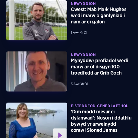
NEWYDDION
Cwest: Mab Mark Hughes
wedi marw o ganlyniad i
nam ar ei galon
1 Awr Yn Ôl
NEWYDDION
Mynyddwr profiadol wedi
marw ar ôl disgyn 100
troedfedd ar Grib Goch
3 Awr Yn Ôl
EISTEDDFOD GENEDLAETHOL
'Dim modd mesur ei
dylanwad': Noson i ddathlu
bywyd yr arweinydd
corawl Sioned James