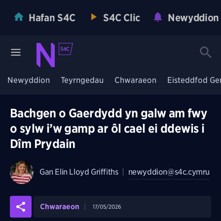
Hafan S4C
S4C Clic
Newyddion
Newyddion
Teyrngedau
Chwaraeon
Eisteddfod Ge
Bachgen o Gaerdydd yn galw am fwy
o sylw i’w gamp ar ôl cael ei ddewis i
Dîm Prydain
Gan
Elin Lloyd Griffiths
|
newyddion@s4c.cymru
Chwaraeon
17/05/2026