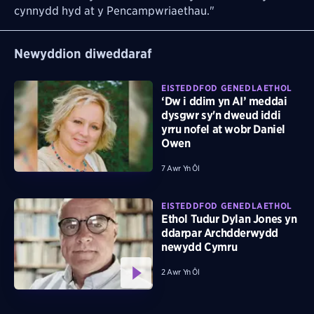
cynnydd hyd at y Pencampwriaethau."
Newyddion diweddaraf
EISTEDDFOD GENEDLAETHOL
‘Dw i ddim yn AI’ meddai
dysgwr sy'n dweud iddi
yrru nofel at wobr Daniel
Owen
7 Awr Yn Ôl
EISTEDDFOD GENEDLAETHOL
Ethol Tudur Dylan Jones yn
ddarpar Archdderwydd
newydd Cymru
2 Awr Yn Ôl