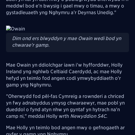
meddwl bod e’n bwysig i gael mwy o timau, a mwy o
gystadleuaeth yng Nghymru a’r Deyrnas Unedig."
Image
Dim ond ers blwyddyn y mae Owain wedi bod yn
chwarae'r gamp.
Mae Owain yn ddiolchgar iawn i'w hyfforddwr, Holly
Ireland yng nghlwb Celtiaid Caerdydd, ac mae Holly
hefyd yn teimlo fod angen codi ymwybyddiaeth o'r
gamp yng Nghymru.
"Oherwydd fod pêl-fas Cymreig a rownderi a chriced
yn fwy adnabyddus ymysg chwaraewyr, mae pobl yn
dueddol o fynd atyn nhw yn gyntaf yn hytrach na'n
camp ni," meddai Holly wrth
Newyddion S4C.
Mae Holly yn teimlo bod angen mwy o gefnogaeth ar
gyfer y gamp yng Nghymru.