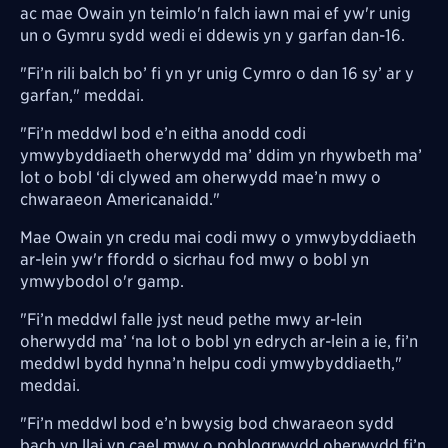
ac mae Owain yn teimlo'n falch iawn mai ef yw'r unig
un o Gymru sydd wedi ei ddewis yn y garfan dan-16.
"Fi’n rili balch bo’ fi yn yr unig Cymro o dan 16 sy’ ar y
garfan," meddai.
"Fi’n meddwl bod e’n eitha anodd codi
ymwybyddiaeth oherwydd ma’ ddim yn rhywbeth ma’
lot o bobl ‘di clywed am oherwydd mae’n mwy o
chwaraeon Americanaidd."
Mae Owain yn credu mai codi mwy o ymwybyddiaeth
ar-lein yw'r ffordd o sicrhau fod mwy o bobl yn
ymwybodol o'r gamp.
"Fi’n meddwl falle jyst neud pethe mwy ar-lein
oherwydd ma’ ‘na lot o bobl yn edrych ar-lein a ie, fi’n
meddwl bydd hynna’n helpu codi ymwybyddiaeth,"
meddai.
"Fi’n meddwl bod e’n bwysig bod chwaraeon sydd
bach yn llai yn cael mwy o poblogrwydd oherwydd fi’n