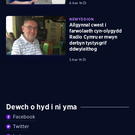
6 Awr Yn Ôl
NEWYDDION
Ailgynnal cwest i
farwolaeth cyn-olygydd
Radio Cymru er mwyn
derbyn tystysgrif
ddwyieithog
5 Awr Yn Ôl
Dewch o hyd i ni yma
Facebook
Twitter