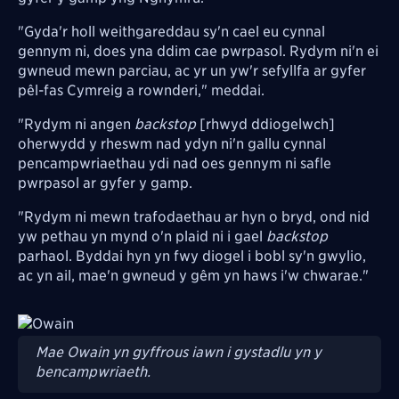
"Gyda'r holl weithgareddau sy'n cael eu cynnal
gennym ni, does yna ddim cae pwrpasol. Rydym ni'n ei
gwneud mewn parciau, ac yr un yw'r sefyllfa ar gyfer
pêl-fas Cymreig a rownderi," meddai.
"Rydym ni angen
backstop
[rhwyd ddiogelwch]
oherwydd y rheswm nad ydyn ni'n gallu cynnal
pencampwriaethau ydi nad oes gennym ni safle
pwrpasol ar gyfer y gamp.
"Rydym ni mewn trafodaethau ar hyn o bryd, ond nid
yw pethau yn mynd o'n plaid ni i gael
backstop
parhaol. Byddai hyn yn fwy diogel i bobl sy'n gwylio,
ac yn ail, mae'n gwneud y gêm yn haws i'w chwarae."
Image
Mae Owain yn gyffrous iawn i gystadlu yn y
bencampwriaeth.