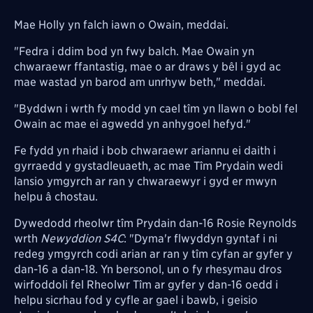
Mae Holly yn falch iawn o Owain, meddai.
"Fedra i ddim bod yn fwy balch. Mae Owain yn
chwaraewr ffantastig, mae o ar draws y bêl i gyd ac
mae wastad yn barod am unrhyw beth," meddai.
"Byddwn i wrth fy modd yn cael tîm yn llawn o bobl fel
Owain ac mae ei agwedd yn anhygoel hefyd."
Fe fydd yn rhaid i bob chwaraewr ariannu ei daith i
gyrraedd y gystadleuaeth, ac mae Tîm Prydain wedi
lansio ymgyrch ar ran y chwaraewyr i gyd er mwyn
helpu â chostau.
Dywedodd rheolwr tîm Prydain dan-16 Rosie Reynolds
wrth
Newyddion S4C
: "Dyma'r flwyddyn gyntaf i ni
redeg ymgyrch codi arian ar ran y tîm cyfan ar gyfer y
dan-16 a dan-18. Yn bersonol, un o fy rhesymau dros
wirfoddoli fel Rheolwr Tîm ar gyfer y dan-16 oedd i
helpu sicrhau fod y cyfle ar gael i bawb, i geisio