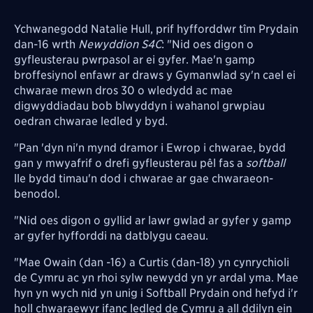
Ychwanegodd Natalie Hull, prif hyfforddwr tîm Prydain
dan-16 wrth
Newyddion S4C
: "Nid oes digon o
gyfleusterau pwrpasol ar ei gyfer. Mae'n gamp
broffesiynol enfawr ar draws y Gymanwlad sy'n cael ei
chwarae mewn dros 30 o wledydd ac mae
digwyddiadau bob blwyddyn i wahanol grwpiau
oedran chwarae ledled y byd.
"Pan 'dyn ni'n mynd dramor i Ewrop i chwarae, bydd
gan y mwyafrif o drefi gyfleusterau pêl fas a
softball
lle bydd timau'n dod i chwarae ar gae chwaraeon-
benodol.
"Nid oes digon o gyllid ar lawr gwlad ar gyfer y gamp
ar gyfer hyfforddi na datblygu caeau.
"Mae Owain (dan -16) a Curtis (dan-18) yn cynrychioli
de Cymru ac yn rhoi sylw newydd yn yr ardal yma. Mae
hyn yn wych nid yn unig i Softball Prydain ond hefyd i'r
holl chwaraewyr ifanc ledled de Cymru a all ddilyn ein