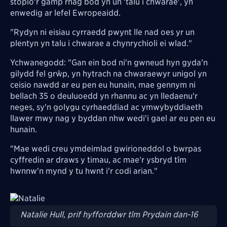
stopio'r gamp rhag bod yn un 'talu i chwarae', yn
enwedig ar lefel Ewropeaidd.
"Rydyn ni eisiau cyrraedd pwynt lle nad oes yr un
plentyn yn talu i chwarae a chynrychioli ei wlad."
Ychwanegodd: "Gan ein bod ni'n gwneud hyn gyda'n
gilydd fel grŵp, yn hytrach na chwaraewyr unigol yn
ceisio nawdd ar eu pen eu hunain, mae gennym ni
bellach 35 o deuluoedd yn rhannu ac yn lledaenu'r
neges, sy'n golygu cyrhaeddiad ac ymwybyddiaeth
llawer mwy nag y byddan nhw wedi'i gael ar eu pen eu
hunain.
"Mae wedi creu ymdeimlad gwirioneddol o bwrpas
cyffredin ar draws y timau, ac mae'r ysbryd tîm
hwnnw'n mynd y tu hwnt i'r codi arian."
Image
Natalie Hull, prif hyfforddwr tîm Prydain dan-16