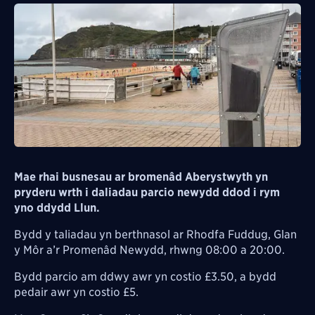
Mae rhai busnesau ar bromenâd Aberystwyth yn
pryderu wrth i daliadau parcio newydd ddod i rym
yno ddydd Llun.
Bydd y taliadau yn berthnasol ar Rhodfa Fuddug, Glan
y Môr a’r Promenâd Newydd, rhwng 08:00 a 20:00.
Bydd parcio am ddwy awr yn costio £3.50, a bydd
pedair awr yn costio £5.