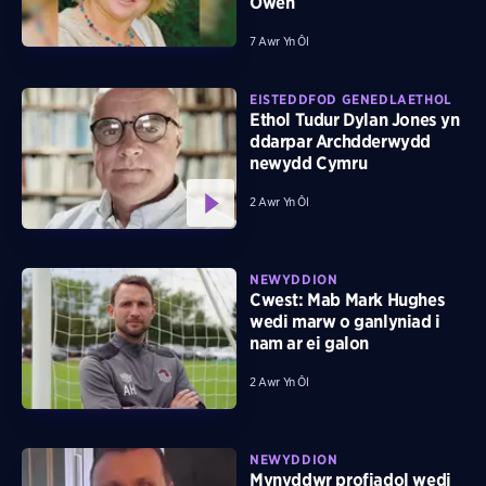
Owen
7 Awr Yn Ôl
EISTEDDFOD GENEDLAETHOL
Ethol Tudur Dylan Jones yn
ddarpar Archdderwydd
newydd Cymru
2 Awr Yn Ôl
NEWYDDION
Cwest: Mab Mark Hughes
wedi marw o ganlyniad i
nam ar ei galon
2 Awr Yn Ôl
NEWYDDION
Mynyddwr profiadol wedi