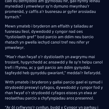
cael eu defnyddio am gyfnodau hir, gall hynny leihau
mynediad i ymwelwyr sy’n dymuno mwynhau’r
promenâd, y caffis a’r busnesau ar gyfer arosiadau
byrrach.”
Mewn ymateb i bryderon am effaith y taliadau ar
fusnesau lleol, dywedodd y cyngor nad oes
“tystiolaeth gref” bod parcio am ddim neu barcio
rhatach yn gwella iechyd canol tref neu nifer yr
ymwelwyr.
“Mae’r rhan fwyaf o’r dystiolaeth yn awgrymu mai
trosiant, hygyrchedd ac ansawdd y lle sy’n helpu canol
trefi i ffynnu, ac y gall parcio am ddim gynyddu
tagfeydd heb gynyddu gwariant,” meddai’r llefarydd.
Wrth ymateb i bryderon y gallai parcio gael ei symud i
strydoedd preswyl cyfagos, dywedodd y cyngor fod y
rhan fwyaf o’r strydoedd cyfagos eisoes yn elwa ar
reolaethau parcio a chyfyngiadau aros presennol.
“Ar ôl cyflwyno’r cynllun, bydd y Cyngor yn parhau i