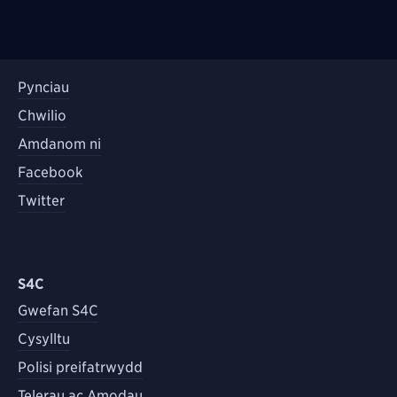
Pynciau
Chwilio
Amdanom ni
Facebook
Twitter
S4C
Gwefan S4C
Cysylltu
Polisi preifatrwydd
Telerau ac Amodau