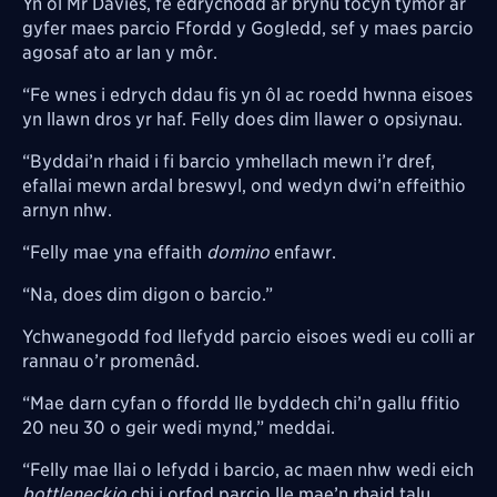
Yn ôl Mr Davies, fe edrychodd ar brynu tocyn tymor ar
gyfer maes parcio Ffordd y Gogledd, sef y maes parcio
agosaf ato ar lan y môr.
“Fe wnes i edrych ddau fis yn ôl ac roedd hwnna eisoes
yn llawn dros yr haf. Felly does dim llawer o opsiynau.
“Byddai’n rhaid i fi barcio ymhellach mewn i’r dref,
efallai mewn ardal breswyl, ond wedyn dwi’n effeithio
arnyn nhw.
“Felly mae yna effaith
domino
enfawr.
“Na, does dim digon o barcio.”
Ychwanegodd fod llefydd parcio eisoes wedi eu colli ar
rannau o’r promenâd.
“Mae darn cyfan o ffordd lle byddech chi’n gallu ffitio
20 neu 30 o geir wedi mynd,” meddai.
“Felly mae llai o lefydd i barcio, ac maen nhw wedi eich
bottleneckio
chi i orfod parcio lle mae’n rhaid talu