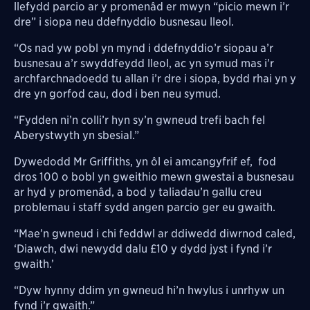
llefydd parcio ar y promenâd er mwyn “picio mewn i’r
dre” i siopa neu ddefnyddio busnesau lleol.
“Os nad yw pobl yn mynd i ddefnyddio’r siopau a’r
busnesau a’r swyddfeydd lleol, ac yn symud mas i’r
archfarchnadoedd tu allan i’r dre i siopa, bydd rhai yn y
dre yn gorfod cau, dod i ben neu symud.
“Fydden ni’n colli’r hyn sy’n gwneud trefi bach fel
Aberystwyth yn sbesial.”
Dywedodd Mr Griffiths, yn ôl ei amcangyfrif ef, fod
dros 100 o bobl yn gweithio mewn gwestai a busnesau
ar hyd y promenâd, a bod y taliadau’n gallu creu
problemau i staff sydd angen parcio ger eu gwaith.
“Mae’n gwneud i chi feddwl ar ddiwedd diwrnod caled,
‘Diawch, dwi newydd dalu £10 y dydd jyst i fynd i’r
gwaith.’
“Dyw hynny ddim yn gwneud hi’n hwylus i unrhyw un
fynd i’r gwaith.”