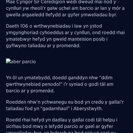
Mae Cyngor Sir Ceredigion wedi dweud mai nod y
cynllun yw rheoli’r galw uchel am barcio ar lan y môr a
gwella argaeledd llefydd ar gyfer ymweliadau byr.
Daeth 106 o wrthwynebiadau i law yn ystod
ymgynghoriad cyhoeddus ar y cynllun, ond roedd rhai
ymatebwyr hefyd yn gweld manteision posib i
gyflwyno taliadau ar y promenâd.
Image
Yn ôl un ymatebydd, doedd ganddyn nhw “ddim
gwrthwynebiad penodol” i’r syniad o godi tâl am
barcio ar y promenâd.
Roedden nhw’n ychwanegu eu bod yn credu y gallai’r
taliadau fod yn “gadarnhaol” i Aberystwyth.
Roedd rhai hefyd yn dadlau y gallai codi tâl helpu i
sicrhau bod mwy o lefydd parcio ar gael ar gyfer
ymweliadau byr, yn hytrach na bod ceir yn cael eu