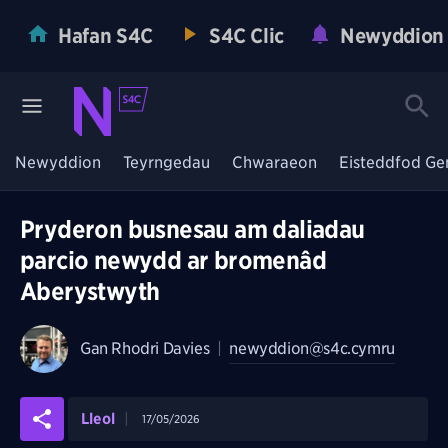
Hafan S4C
S4C Clic
Newyddion
Newyddion
Teyrngedau
Chwaraeon
Eisteddfod Ge
Pryderon busnesau am daliadau
parcio newydd ar bromenâd
Aberystwyth
Gan
Rhodri Davies
|
newyddion@s4c.cymru
Lleol
17/05/2026