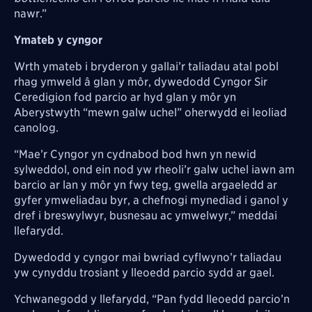
nawr.”
Ymateb y cyngor
Wrth ymateb i bryderon y gallai’r taliadau atal pobl
rhag ymweld â glan y môr, dywedodd Cyngor Sir
Ceredigion fod parcio ar hyd glan y môr yn
Aberystwyth “mewn galw uchel” oherwydd ei leoliad
canolog.
“Mae’r Cyngor yn cydnabod bod hwn yn newid
sylweddol, ond ein nod yw rheoli’r galw uchel iawn am
barcio ar lan y môr yn fwy teg, gwella argaeledd ar
gyfer ymweliadau byr, a chefnogi mynediad i ganol y
dref i breswylwyr, busnesau ac ymwelwyr,” meddai
llefarydd.
Dywedodd y cyngor mai bwriad cyflwyno’r taliadau
yw cynyddu trosiant y lleoedd parcio sydd ar gael.
Ychwanegodd y llefarydd, “Pan fydd lleoedd parcio’n