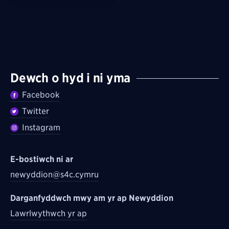
Dewch o hyd i ni yma
Facebook
Twitter
Instagram
E-bostiwch ni ar
newyddion@s4c.cymru
Darganfyddwch mwy am yr ap Newyddion
Lawrlwythwch yr ap