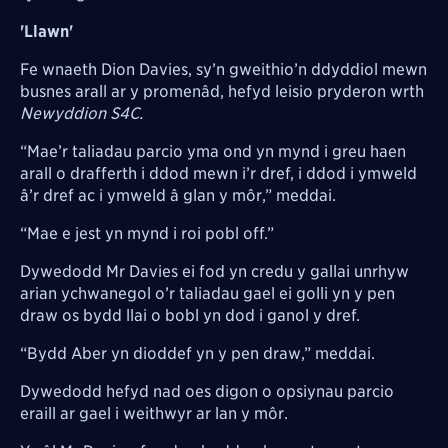
'Llawn'
Fe wnaeth Dion Davies, sy’n gweithio’n ddyddiol mewn
busnes arall ar y promenâd, hefyd leisio pryderon wrth
Newyddion S4C.
“Mae’r taliadau parcio yma ond yn mynd i greu haen
arall o drafferth i ddod mewn i’r dref, i ddod i ymweld
â’r dref ac i ymweld â glan y môr,” meddai.
“Mae e jest yn mynd i roi pobl off.”
Dywedodd Mr Davies ei fod yn credu y gallai unrhyw
arian ychwanegol o’r taliadau gael ei golli yn y pen
draw os bydd llai o bobl yn dod i ganol y dref.
“Bydd Aber yn dioddef yn y pen draw,” meddai.
Dywedodd hefyd nad oes digon o opsiynau parcio
eraill ar gael i weithwyr ar lan y môr.