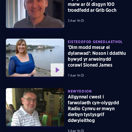
marw ar ôl disgyn 100
troedfedd ar Grib Goch
3 Awr Yn Ôl
EISTEDDFOD GENEDLAETHOL
'Dim modd mesur ei
dylanwad': Noson i ddathlu
bywyd yr arweinydd
corawl Sioned James
7 Awr Yn Ôl
NEWYDDION
Ailgynnal cwest i
farwolaeth cyn-olygydd
Radio Cymru er mwyn
derbyn tystysgrif
ddwyieithog
5 Awr Yn Ôl