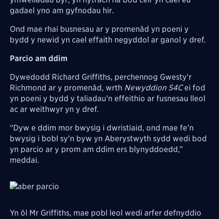
gadael yno am gyfnodau hir.
Ond mae rhai busnesau ar y promenâd yn poeni y
bydd y newid yn cael effaith negyddol ar ganol y dref.
Parcio am ddim
Dywedodd Richard Griffiths, perchennog Gwesty’r
Richmond ar y promenâd, wrth
Newyddion S4C
ei fod
yn poeni y bydd y taliadau’n effeithio ar fusnesau lleol
ac ar weithwyr yn y dref.
“Dyw e ddim mor bwysig i dwristiaid, ond mae fe’n
bwysig i bobl sy’n byw yn Aberystwyth sydd wedi bod
yn parcio ar y prom am ddim ers blynyddoedd,”
meddai.
Image
Yn ôl Mr Griffiths, mae pobl leol wedi arfer defnyddio