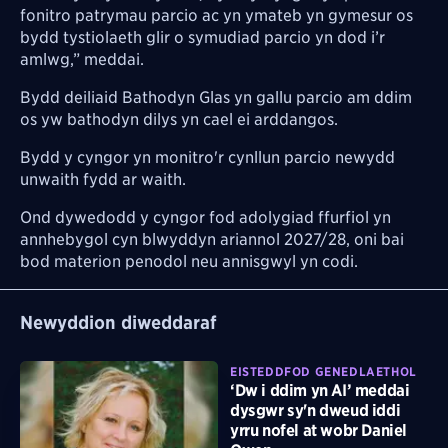
fonitro patrymau parcio ac yn ymateb yn gymesur os
bydd tystiolaeth glir o symudiad parcio yn dod i’r
amlwg,” meddai.
Bydd deiliaid Bathodyn Glas yn gallu parcio am ddim
os yw bathodyn dilys yn cael ei arddangos.
Bydd y cyngor yn monitro'r cynllun parcio newydd
unwaith fydd ar waith.
Ond dywedodd y cyngor fod adolygiad ffurfiol yn
annhebygol cyn blwyddyn ariannol 2027/28, oni bai
bod materion penodol neu annisgwyl yn codi.
Newyddion diweddaraf
EISTEDDFOD GENEDLAETHOL
‘Dw i ddim yn AI’ meddai
dysgwr sy'n dweud iddi
yrru nofel at wobr Daniel