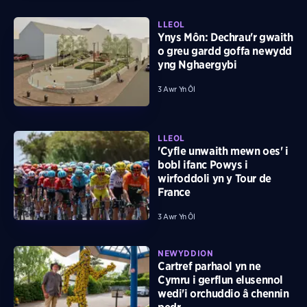
LLEOL
Ynys Môn: Dechrau'r gwaith
o greu gardd goffa newydd
yng Nghaergybi
3 Awr Yn Ôl
LLEOL
'Cyfle unwaith mewn oes' i
bobl ifanc Powys i
wirfoddoli yn y Tour de
France
3 Awr Yn Ôl
NEWYDDION
Cartref parhaol yn ne
Cymru i gerflun elusennol
wedi'i orchuddio â chennin