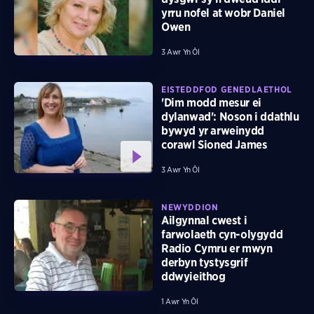
yrru nofel at wobr Daniel
Owen
3 Awr Yn Ôl
EISTEDDFOD GENEDLAETHOL
'Dim modd mesur ei
dylanwad': Noson i ddathlu
bywyd yr arweinydd
corawl Sioned James
3 Awr Yn Ôl
NEWYDDION
Ailgynnal cwest i
farwolaeth cyn-olygydd
Radio Cymru er mwyn
derbyn tystysgrif
ddwyieithog
1 Awr Yn Ôl