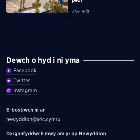
pedr
3 Awr Yn Ôl
Dewch o hyd i ni yma
Facebook
Twitter
Instagram
E-bostiwch ni ar
newyddion@s4c.cymru
Darganfyddwch mwy am yr ap Newyddion