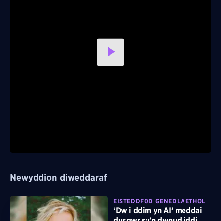
Play
Video
Newyddion diweddaraf
EISTEDDFOD GENEDLAETHOL
‘Dw i ddim yn AI’ meddai
dysgwr sy'n dweud iddi