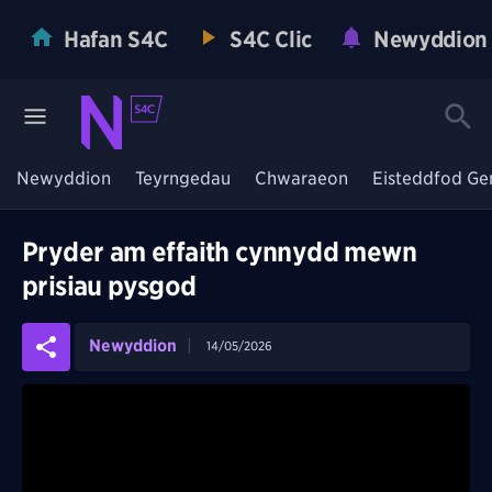
Hafan S4C
S4C Clic
Newyddion
Newyddion
Teyrngedau
Chwaraeon
Eisteddfod Ge
Pryder am effaith cynnydd mewn
prisiau pysgod
Newyddion
14/05/2026