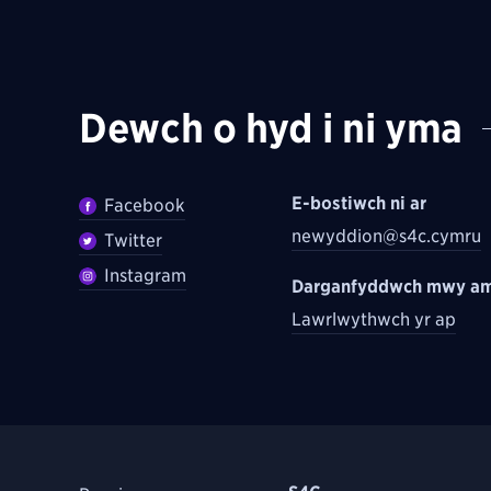
Dewch o hyd i ni yma
E-bostiwch ni ar
Facebook
newyddion@s4c.cymru
Twitter
Instagram
Darganfyddwch mwy am
Lawrlwythwch yr ap