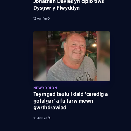
Jonathan Davies yn cipio tlws
Dysgwr y Flwyddyn
12 Awr Yn Ôl
NEWYDDION
Teyrnged teulu i daid 'caredig a
gofalgar' a fu farw mewn
gwrthdrawiad
10 Awr Yn Ôl