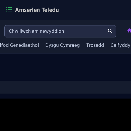
Amserlen Teledu
dfod Genedlaethol
Dysgu Cymraeg
Trosedd
Celfyddy