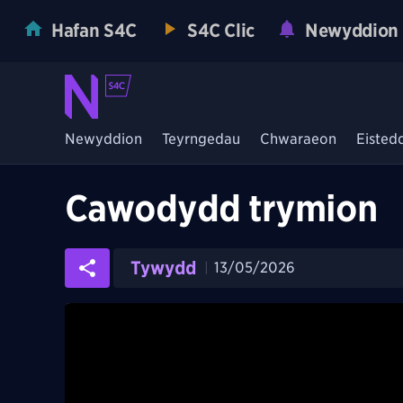
Hafan S4C
S4C Clic
Newyddion
Newyddion
Teyrngedau
Chwaraeon
Eisted
Cawodydd trymion
Tywydd
13/05/2026