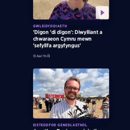
GWLEIDYDDIAETH
'Digon 'di digon': Diwylliant a
chwaraeon Cymru mewn
'sefyllfa argyfyngus'
13 Awr Yn Ôl
EISTEDDFOD GENEDLAETHOL