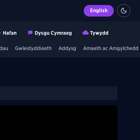
English
Hafan
Dysgu Cymraeg
Tywydd
dau
Gwleidyddiaeth
Addysg
Amaeth ac Amgylchedd