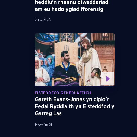
heddlu'n rhannu diweddariad
am eu hadolygiad fforensig
7 Awr Yn Ôl
EISTEDDFOD GENEDLAETHOL
Gareth Evans-Jones yn cipio'r
Fedal Ryddiaith yn Eisteddfod y
Garreg Las
9 Awr Yn Ôl