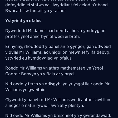
defnyddio ei statws na’i lwyddiant fel aelod o’r band
Bwncath i’w fantais yn yr achos.
Ystyried yn ofalus
Dywedodd Mr James nad oedd achos o ymddygiad
proffesiynol annerbyniol wedi ei brofi.
Er hynny, rhoddodd y panel air o gyngor, gan ddweud
y dylai Mr Williams, ac unigolion mewn sefyllfa debyg,
ystyried eu hymddygiad yn ofalus.
Roedd Mr Williams yn athro mathemateg yn Ysgol
Godre’r Berwyn yn y Bala ar y pryd.
Nid oedd y ferch yn ddisgybl yn yr ysgol lle’r oedd Mr
Williams yn gweithio.
Clywodd y panel fod Mr Williams wedi anfon sawl llun
a neges o natur rywiol iawn at y plentyn.
Nid oedd Mr Williams yn bresennol yn y gwrandawiad.