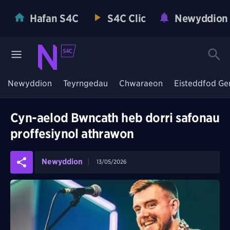
Hafan S4C
S4C Clic
Newyddion
Newyddion
Teyrngedau
Chwaraeon
Eisteddfod Ge
Cyn-aelod Bwncath heb dorri safonau
proffesiynol athrawon
Newyddion
13/05/2026