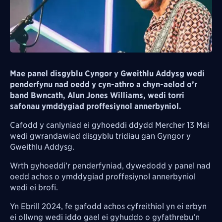
Mae panel disgyblu Cyngor y Gweithlu Addysg wedi
penderfynu nad oedd y cyn-athro a chyn-aelod o’r
band Bwncath, Alun Jones Williams, wedi torri
safonau ymddygiad proffesiynol annerbyniol.
Cafodd y canlyniad ei gyhoeddi ddydd Mercher 13 Mai
wedi gwrandawiad disgyblu tridiau gan Gyngor y
Gweithlu Addysg.
Wrth gyhoeddi’r penderfyniad, dywedodd y panel nad
oedd achos o ymddygiad proffesiynol annerbyniol
wedi ei brofi.
Yn Ebrill 2024, fe gafodd achos cyfreithiol yn ei erbyn
ei ollwng wedi iddo gael ei gyhuddo o gyfathrebu’n