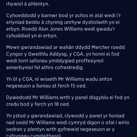
rhywiol â phlentyn.
Cyhoeddodd y barnwr bod
yr achos ei atal
wedi i’r
erlyniad beidio â chynnig unrhyw dystiolaeth yn ei
erbyn.
Roedd Alun Jones Williams wedi gwadu'r
cyhuddiad yn ei erbyn.
Mewn gwrandawiad ar wahân ddydd Mercher roedd
Cyngor y Gweithlu Addysg, y CGA, yn honni ei fod
wedi torri safonau ymddygiad proffesiynol
annerbyniol fel athro cofrestredig.
Yn ôl y CGA, ni wnaeth Mr Williams wadu anfon
negeseuon a lluniau at ferch 15 oed.
Dywedodd Mr Williams wrth y panel disgyblu ei fod yn
credu bod y ferch yn 18 oed.
Yn ystod y gwrandawiad, clywodd y panel yr honiad
nad oedd Mr Williams wedi cymryd digon o ofal i wirio
oedran y plentyn wrth gyfnewid negeseuon ar y
cyfryngau cymdeithasol.