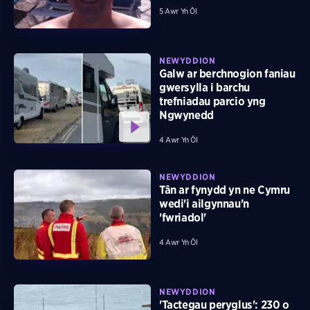
5 Awr Yn Ôl
NEWYDDION
Galw ar berchnogion faniau
gwersylla i barchu
trefniadau parcio yng
Ngwynedd
4 Awr Yn Ôl
NEWYDDION
Tân ar fynydd yn ne Cymru
wedi'i ailgynnau'n
'fwriadol'
4 Awr Yn Ôl
NEWYDDION
'Tactegau peryglus': 230 o