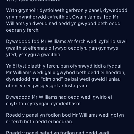
Wrth grynhoi’r dystiolaeth gerbron y panel, dywedodd
yr ymgynghorydd cyfreithiol, Owain James, fod Mr
Williams yn dweud nad oedd yn gwybod beth oedd
oedran y ferch.
Dywedodd fod Mr Williams a’r ferch wedi cyfeirio sawl
gwaith at elfennau o fywyd oedolyn, gan gynnwys
yfed, ysmygu a gweithio.
Yn ôl tystiolaeth y ferch, pan ofynnwyd iddi a fyddai
Mr Williams wedi gallu gwybod beth oedd ei hoedran,
dywedodd mai “dim ond” pe bai wedi gweld lluniau
ohoni yn ei gwisg ysgol ar Instagram.
Dywedodd Mr Williams nad oedd wedi gwirio ei
chyfrifon cyfryngau cymdeithasol.
Roedd y panel yn fodlon bod Mr Williams wedi gofyn
i’r ferch beth oedd ei hoedran.
Roedd y panel hefyd yn fodlon nad oedd wedi