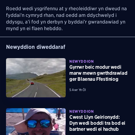
Roedd wedi ysgrifennu at y rheoleiddiwr yn dweud na
fyddai’n cymryd rhan, nad oedd am ddychwelyd i
ddysgu, a’i fod yn derbyn y byddai’r gwrandawiad yn
mynd yn ei flaen hebddo.
Newyddion diweddaraf
NEWYDDION
Gyrrwr beic modur wedi
marw mewn gwrthdrawiad
ger Blaenau Ffestiniog
5 Awr Yn Ôl
NEWYDDION
Cwest Llyn Geirionydd:
Dyn wedi boddi tra bod ei
bartner wedi ei hachub