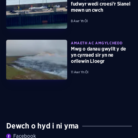
fudwyr wedi croesi'r Sianel
mewn un cwch
8 Awr Yn Ôl
AMAETH AC AMGYLCHEDD
Mwg o danau gwyllt y de
yn cyrraed sir yn ne
orllewin Lloegr
11 Awr Yn Ôl
Dewch o hyd i ni yma
Facebook