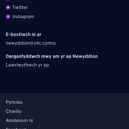
Twitter
Instagram
E-bostiwch ni ar
newyddion@s4c.cymru
Darganfyddwch mwy am yr ap Newyddion
Lawrlwythwch yr ap
Pynciau
Chwilio
Amdanom ni