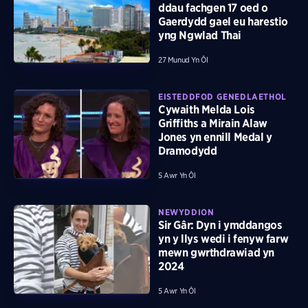
ddau fachgen 17 oed o
Gaerdydd gael eu harestio
yng Ngwlad Thai
27 Munud Yn Ôl
EISTEDDFOD GENEDLAETHOL
Cywaith Melda Lois
Griffiths a Mirain Alaw
Jones yn ennill Medal y
Dramodydd
5 Awr Yn Ôl
NEWYDDION
Sir Gâr: Dyn i ymddangos
yn y llys wedi i fenyw farw
mewn gwrthdrawiad yn
2024
5 Awr Yn Ôl