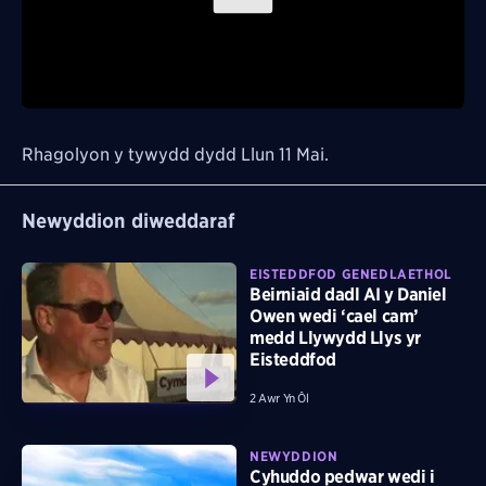
Play
Video
Rhagolyon y tywydd dydd Llun 11 Mai.
Newyddion diweddaraf
EISTEDDFOD GENEDLAETHOL
Beirniaid dadl AI y Daniel
Owen wedi ‘cael cam’
medd Llywydd Llys yr
Eisteddfod
2 Awr Yn Ôl
NEWYDDION
Cyhuddo pedwar wedi i