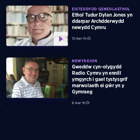
EISTEDDFOD GENEDLAETHOL
Ethol Tudur Dylan Jones yn
ddarpar Archdderwydd
newydd Cymru
10 Awr Yn Ôl
NEWYDDION
Gweddw cyn-olygydd
Radio Cymru yn ennill
ymgyrch i gael tystysgrif
marwolaeth ei gŵr yn y
Gymraeg
6 Awr Yn Ôl