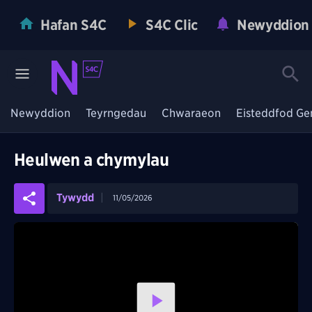
Hafan S4C
S4C Clic
Newyddion
Newyddion
Teyrngedau
Chwaraeon
Eisteddfod Ge
Heulwen a chymylau
Tywydd
11/05/2026