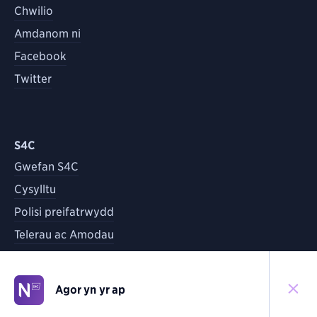
Chwilio
Amdanom ni
Facebook
Twitter
S4C
Gwefan S4C
Cysylltu
Polisi preifatrwydd
Telerau ac Amodau
Agor yn yr ap
©
2026
S4C
Yn ôl i'r brig