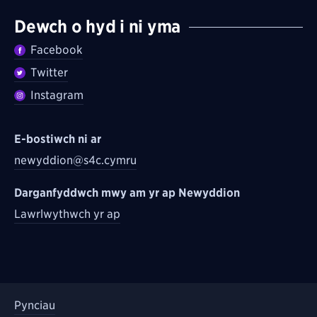
Dewch o hyd i ni yma
Facebook
Twitter
Instagram
E-bostiwch ni ar
newyddion@s4c.cymru
Darganfyddwch mwy am yr ap Newyddion
Lawrlwythwch yr ap
Pynciau