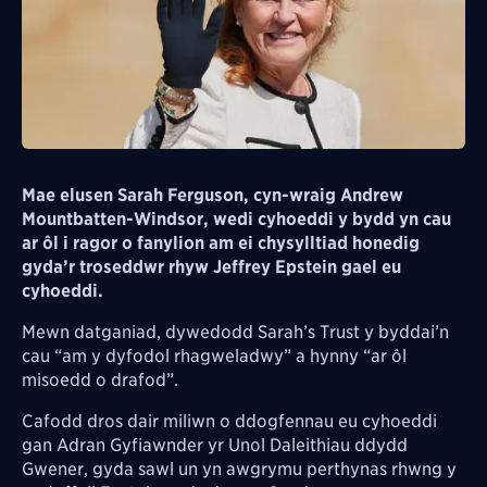
Mae elusen Sarah Ferguson, cyn-wraig Andrew
Mountbatten-Windsor, wedi cyhoeddi y bydd yn cau
ar ôl i ragor o fanylion am ei chysylltiad honedig
gyda’r troseddwr rhyw Jeffrey Epstein gael eu
cyhoeddi.
Mewn datganiad, dywedodd Sarah’s Trust y byddai’n
cau “am y dyfodol rhagweladwy” a hynny “ar ôl
misoedd o drafod”.
Cafodd dros dair miliwn o ddogfennau eu cyhoeddi
gan Adran Gyfiawnder yr Unol Daleithiau ddydd
Gwener, gyda sawl un yn awgrymu perthynas rhwng y