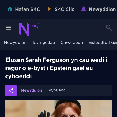
Hafan S4C
S4C Clic
Newyddion
Newyddion
Teyrngedau
Chwaraeon
Eisteddfod Ge
Elusen Sarah Ferguson yn cau wedi i
ragor o e-byst i Epstein gael eu
cyhoeddi
Newyddion
03/02/2026