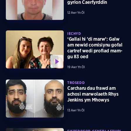
gyrion Caerfyrddin
12 Awr Yn Ôl
IECHYD
‘Gallai hi ’di marw’: Galw
am newid comisiynu gofal
cartref wedi profiad mam-
gu 83 oed
19 Awr Yn Ôl
TROSEDD
Carcharu dau frawd am
achosi marwolaeth Rhys
Jenkins ym Mhowys
13 Awr Yn Ôl