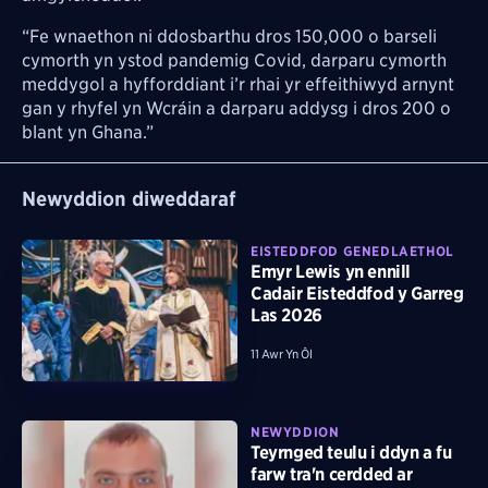
“Fe wnaethon ni ddosbarthu dros 150,000 o barseli
cymorth yn ystod pandemig Covid, darparu cymorth
meddygol a hyfforddiant i’r rhai yr effeithiwyd arnynt
gan y rhyfel yn Wcráin a darparu addysg i dros 200 o
blant yn Ghana.”
Newyddion diweddaraf
EISTEDDFOD GENEDLAETHOL
Emyr Lewis yn ennill
Cadair Eisteddfod y Garreg
Las 2026
11 Awr Yn Ôl
NEWYDDION
Teyrnged teulu i ddyn a fu
farw tra'n cerdded ar