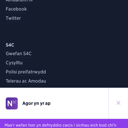
Facebook
Twitter
S4C
Gwefan S4C
Cysylltu
Polisi preifatrwydd
Telerau ac Amodau
Agor yn yr ap
©
2026
S4C
Yn ôl i'r brig
Mae'r wefan hon yn defnyddio cwcis i sicrhau eich bod chi'n