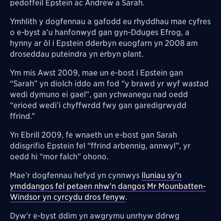
pedoffeil Epstein ac Andrew a Sarah.
Ymhlith y dogfennau a gafodd eu rhyddhau mae cyfres
o e-byst a’u hanfonwyd gan gyn-Dduges Efrog, a
hynny ar ôl i Epstein dderbyn euogfarn yn 2008 am
droseddau puteindra yn erbyn plant.
Ym mis Awst 2009, mae un e-bost i Epstein gan
“Sarah” yn diolch iddo am fod “y brawd yr wyf wastad
wedi dymuno ei gael”, gan ychwanegu nad oedd
“erioed wedi’i chyffwrdd fwy gan garedigrwydd
ffrind.”
Yn Ebrill 2009, fe wnaeth un e-bost gan Sarah
ddisgrifio Epstein fel “ffrind arbennig, annwyl”, yr
oedd hi “mor falch” ohono.
Mae’r dogfennau hefyd yn cynnwys
lluniau sy’n
ymddangos fel petaen nhw’n dangos Mr Mounbatten-
Windsor yn cyrcydu dros fenyw
.
Dyw'r e-byst ddim yn awgrymu unrhyw ddrwg