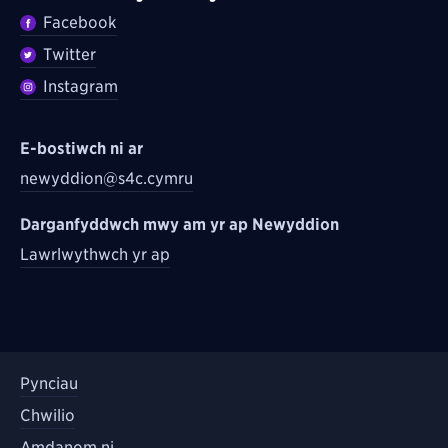
Facebook
Twitter
Instagram
E-bostiwch ni ar
newyddion@s4c.cymru
Darganfyddwch mwy am yr ap Newyddion
Lawrlwythwch yr ap
Pynciau
Chwilio
Amdanom ni