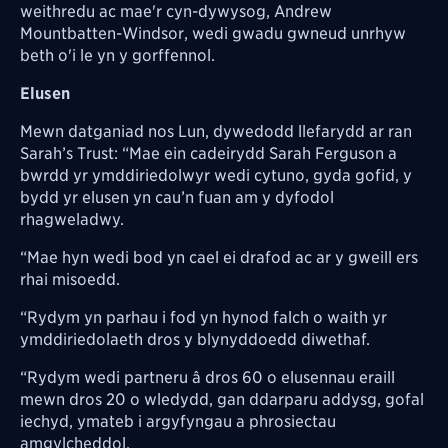
weithredu ac mae'r cyn-dywysog, Andrew
Mountbatten-Windsor, wedi gwadu gwneud unrhyw
beth o'i le yn y gorffennol.
Elusen
Mewn datganiad nos Lun, dywedodd llefarydd ar ran
Sarah’s Trust: “Mae ein cadeirydd Sarah Ferguson a
bwrdd yr ymddiriedolwyr wedi cytuno, gyda gofid, y
bydd yr elusen yn cau’n fuan am y dyfodol
rhagweladwy.
“Mae hyn wedi bod yn cael ei drafod ac ar y gweill ers
rhai misoedd.
“Rydym yn parhau i fod yn hynod falch o waith yr
ymddiriedolaeth dros y blynyddoedd diwethaf.
“Rydym wedi partneru â dros 60 o elusennau eraill
mewn dros 20 o wledydd, gan ddarparu addysg, gofal
iechyd, ymateb i argyfyngau a phrosiectau
amgylcheddol.