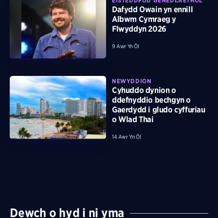
EISTEDDFOD GENEDLAETHOL
Dafydd Owain yn ennill
Albwm Cymraeg y
Flwyddyn 2026
9 Awr Yn Ôl
NEWYDDION
Cyhuddo dynion o
ddefnyddio bechgyn o
Gaerdydd i gludo cyffuriau
o Wlad Thai
14 Awr Yn Ôl
Dewch o hyd i ni yma