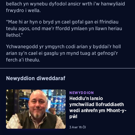
bellach yn wynebu dyfodol ansicr wrth i’w hanwyliaid
frwydro i wella.
“Mae hi ar hyn o bryd yn cael gofal gan ei ffrindiau
teulu agos, ond mae’r ffordd ymlaen yn llawn heriau
llethol.”
Ychwanegodd yr ymgyrch codi arian y byddai’r holl
arian sy’n cael ei gasglu yn mynd tuag at gefnogi’r
ferch a’i theulu.
Newyddion diweddaraf
NEWYDDION
Heddlu’n lansio
ymchwiliad llofruddiaeth
wedi anhrefn ym Mhont-y-
pŵl
3 Awr Yn Ôl