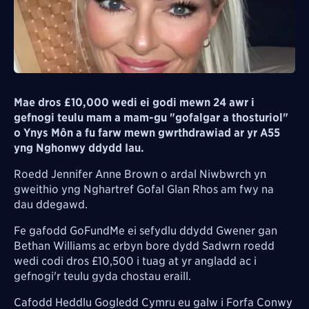
Mae dros £10,000 wedi ei godi mewn 24 awr i
gefnogi teulu mam a mam-gu "gofalgar a thosturiol"
o Ynys Môn a fu farw mewn gwrthdrawiad ar yr A55
yng Nghonwy ddydd Iau.
Roedd Jennifer Anne Brown o ardal Niwbwrch yn
gweithio yng Nghartref Gofal Glan Rhos am fwy na
dau ddegawd.
Fe gafodd GoFundMe ei sefydlu ddydd Gwener gan
Bethan Williams ac erbyn bore dydd Sadwrn roedd
wedi codi dros £10,500 i tuag at yr angladd ac i
gefnogi'r teulu gyda chostau eraill.
Cafodd Heddlu Gogledd Cymru eu galw i Forfa Conwy