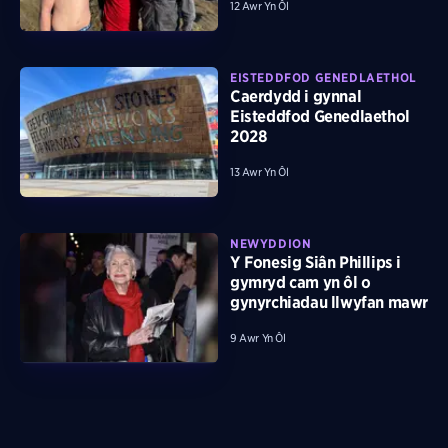
12 Awr Yn Ôl
EISTEDDFOD GENEDLAETHOL
Caerdydd i gynnal
Eisteddfod Genedlaethol
2028
13 Awr Yn Ôl
NEWYDDION
Y Fonesig Siân Phillips i
gymryd cam yn ôl o
gynyrchiadau llwyfan mawr
9 Awr Yn Ôl