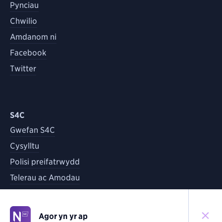
Pynciau
Chwilio
Amdanom ni
Facebook
Twitter
S4C
Gwefan S4C
Cysylltu
Polisi preifatrwydd
Telerau ac Amodau
Agor yn yr ap