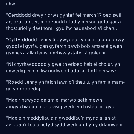
nhw.
“Cerddodd drwy’r drws gyntaf fel merch 17 oed swil
ac, dros amser, blodeuodd i fod y person gofalgar a
thosturiol y daethom i gyd i’w hadnabod a’i charu.
“Cyffyrddodd Jenny â bywydau cymaint o bobl drwy
gydol ei gyrfa, gan gyfarch pawb bob amser â gwên
gynnes a allai lenwi unrhyw ystafell â goleuni.
“Ni chyrhaeddodd y gwaith erioed heb ei cholur, yn
enwedig ei minlliw nodweddiadol a’i hoff bersawr.
“Roedd Jenny yn falch iawn o’i theulu, yn fam a mam-
gu ymroddedig.
“Mae’r newyddion am ei marwolaeth mewn
amgylchiadau mor drasig wedi ein tristáu ni i gyd.
“Mae ein meddyliau a’n gweddïau’n mynd allan at
aelodau’r teulu hefyd sydd wedi bod yn y ddamwain.