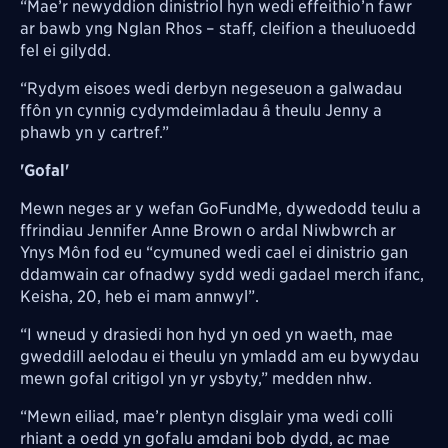
“Mae’r newyddion dinistriol hyn wedi effeithio’n fawr
ar bawb yng Nglan Rhos – staff, cleifion a theuluoedd
fel ei gilydd.
“Rydym eisoes wedi derbyn negeseuon a galwadau
ffôn yn cynnig cydymdeimladau â theulu Jenny a
phawb yn y cartref.”
'Gofal'
Mewn neges ar y wefan GoFundMe, dywedodd teulu a
ffrindiau Jennifer Anne Brown o ardal Niwbwrch ar
Ynys Môn fod eu “cymuned wedi cael ei dinistrio gan
ddamwain car ofnadwy sydd wedi gadael merch ifanc,
Keisha, 20, heb ei mam annwyl”.
“I wneud y drasiedi hon hyd yn oed yn waeth, mae
gweddill aelodau ei theulu yn ymladd am eu bywydau
mewn gofal critigol yn yr ysbyty,” medden nhw.
“Mewn eiliad, mae’r plentyn disglair yma wedi colli
rhiant a oedd yn gofalu amdani bob dydd, ac mae