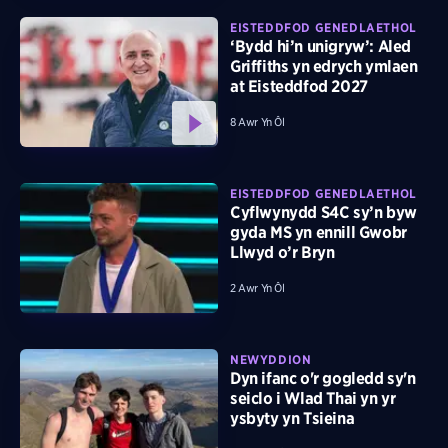
EISTEDDFOD GENEDLAETHOL
‘Bydd hi’n unigryw’: Aled
Griffiths yn edrych ymlaen
at Eisteddfod 2027
8 Awr Yn Ôl
EISTEDDFOD GENEDLAETHOL
Cyflwynydd S4C sy’n byw
gyda MS yn ennill Gwobr
Llwyd o’r Bryn
2 Awr Yn Ôl
NEWYDDION
Dyn ifanc o'r gogledd sy'n
seiclo i Wlad Thai yn yr
ysbyty yn Tsieina