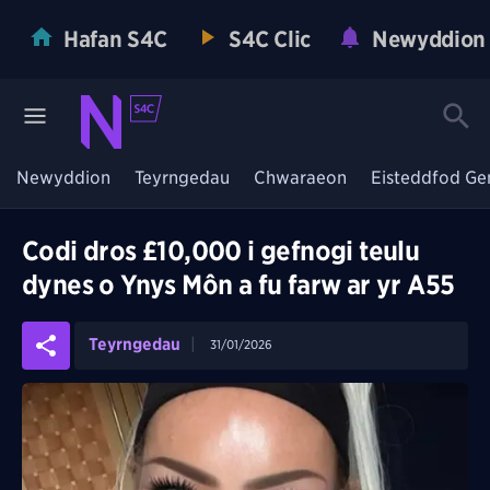
Hafan S4C
S4C Clic
Newyddion
Newyddion
Teyrngedau
Chwaraeon
Eisteddfod Ge
Codi dros £10,000 i gefnogi teulu
dynes o Ynys Môn a fu farw ar yr A55
Teyrngedau
31/01/2026