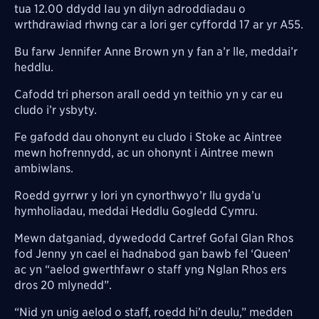
tua 12.00 ddydd Iau yn dilyn adroddiadau o
wrthdrawiad rhwng car a lori ger cyffordd 17 ar yr A55.
Bu farw Jennifer Anne Brown yn y fan a’r lle, meddai’r
heddlu.
Cafodd tri pherson arall oedd yn teithio yn y car eu
cludo i’r ysbyty.
Fe gafodd dau ohonynt eu cludo i Stoke ac Aintree
mewn hofrennydd, ac un ohonynt i Aintree mewn
ambiwlans.
Roedd gyrrwr y lori yn cynorthwyo’r llu gyda’u
hymholiadau, meddai Heddlu Gogledd Cymru.
Mewn datganiad, dywedodd Cartref Gofal Glan Rhos
fod Jenny yn cael ei hadnabod gan bawb fel ‘Queen’
ac yn “aelod gwerthfawr o staff yng Nglan Rhos ers
dros 20 mlynedd”.
“Nid yn unig aelod o staff, roedd hi’n deulu,” medden