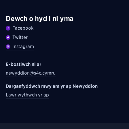
Dewch o hyd i ni yma
Facebook
Twitter
Instagram
E-bostiwch ni ar
newyddion@s4c.cymru
Darganfyddwch mwy am yr ap Newyddion
Lawrlwythwch yr ap