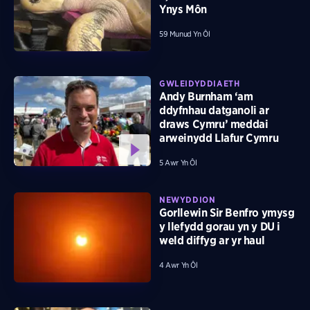
Ynys Môn
59 Munud Yn Ôl
GWLEIDYDDIAETH
Andy Burnham ‘am
ddyfnhau datganoli ar
draws Cymru’ meddai
arweinydd Llafur Cymru
5 Awr Yn Ôl
NEWYDDION
Gorllewin Sir Benfro ymysg
y llefydd gorau yn y DU i
weld diffyg ar yr haul
4 Awr Yn Ôl