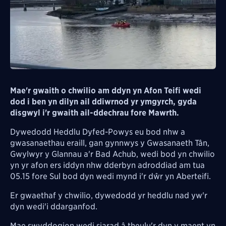
Mae'r gwaith o
chwilio am ddyn yn Afon Teifi wedi
dod i ben yn dilyn ail ddiwrnod yr ymgyrch,
gyda
disgwyl i'r gwaith ail-ddechrau fore Mawrth.
Dywedodd Heddlu Dyfed-Powys eu bod nhw a
gwasanaethau eraill, gan gynnwys
y Gwasanaeth Tân,
Gwylwyr y Glannau a'r Bad Achub,
wedi bod yn chwilio
yn yr afon ers iddyn nhw dderbyn adroddiad
am tua
05.15 fore Sul
bod dyn wedi
mynd i'r dŵr yn Aberteifi.
Er gwaethaf y chwilio, dywedodd yr heddlu nad yw'r
dyn wedi'i ddarganfod.
Mae swyddogion wedi siarad â theulu'r dyn y maent yn