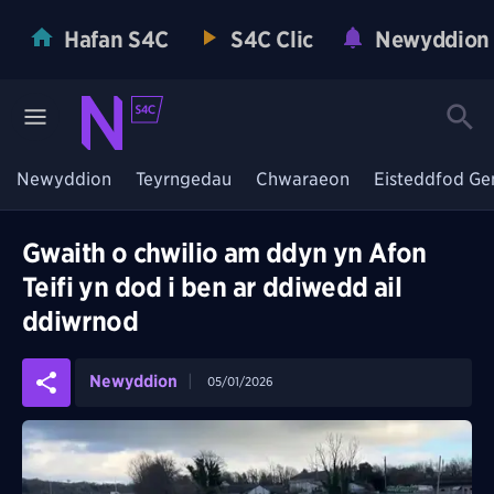
Hafan S4C
S4C Clic
Newyddion
Newyddion
Teyrngedau
Chwaraeon
Eisteddfod Ge
Gwaith o chwilio am ddyn yn Afon
Teifi yn dod i ben ar ddiwedd ail
ddiwrnod
Newyddion
05/01/2026