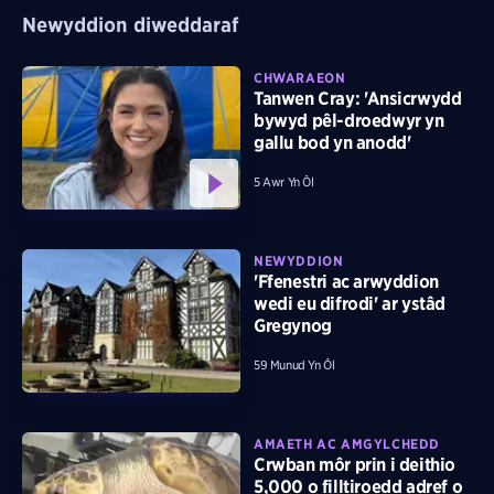
Newyddion diweddaraf
CHWARAEON
Tanwen Cray: 'Ansicrwydd
bywyd pêl-droedwyr yn
gallu bod yn anodd'
5 Awr Yn Ôl
NEWYDDION
'Ffenestri ac arwyddion
wedi eu difrodi' ar ystâd
Gregynog
59 Munud Yn Ôl
AMAETH AC AMGYLCHEDD
Crwban môr prin i deithio
5,000 o filltiroedd adref o