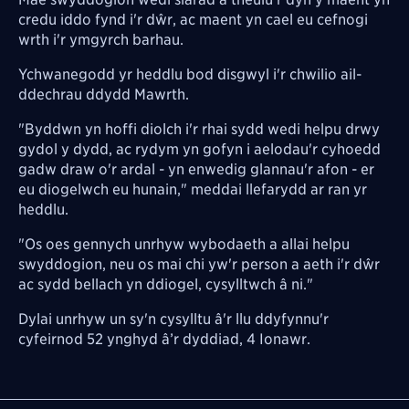
credu iddo fynd i'r dŵr, ac maent yn cael eu cefnogi
wrth i'r ymgyrch barhau.
Ychwanegodd yr heddlu bod disgwyl i'r chwilio ail-
ddechrau ddydd Mawrth.
"Byddwn yn hoffi diolch i'r rhai sydd wedi helpu drwy
gydol y dydd, ac rydym yn gofyn i aelodau'r cyhoedd
gadw draw o'r ardal - yn enwedig glannau'r afon - er
eu diogelwch eu hunain," meddai llefarydd ar ran yr
heddlu.
"Os oes gennych unrhyw wybodaeth a allai helpu
swyddogion, neu os mai chi yw'r person a aeth i'r dŵr
ac sydd bellach yn ddiogel, cysylltwch â ni."
Dylai unrhyw un sy'n cysylltu â'r llu ddyfynnu'r
cyfeirnod
52 ynghyd â’r dyddiad, 4 Ionawr.