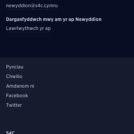
newyddion@s4c.cymru
Darganfyddwch mwy am yr ap Newyddion
Lawrlwythwch yr ap
Pynciau
Chwilio
Amdanom ni
Facebook
Twitter
S4C