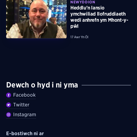
NEWYDDION
Heddlu’n lansio
ymchwiliad llofruddiaeth
wedi anhrefn ym Mhont-y-
pŵl
17 Awr Yn Ôl
Dewch o hyd i ni yma
Facebook
Twitter
Instagram
E-bostiwch ni ar