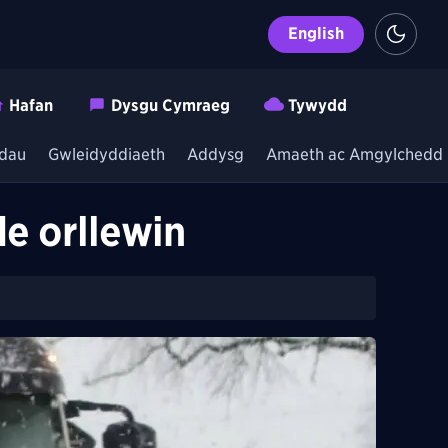
English
Hafan
Dysgu Cymraeg
Tywydd
dau
Gwleidyddiaeth
Addysg
Amaeth ac Amgylchedd
de orllewin