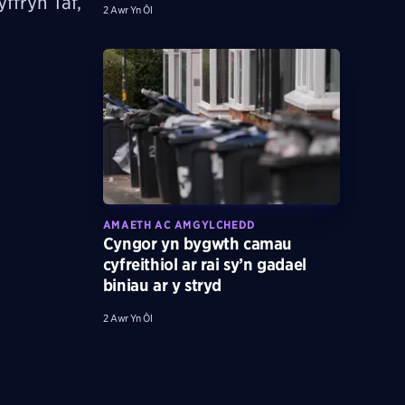
ffryn Taf,
2 Awr Yn Ôl
AMAETH AC AMGYLCHEDD
Cyngor yn bygwth camau
cyfreithiol ar rai sy’n gadael
biniau ar y stryd
2 Awr Yn Ôl