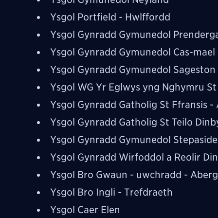
Ysgol Portfield - Hwlffordd
Ysgol Gynradd Gymunedol Prenderga
Ysgol Gynradd Gymunedol Cas-mael
Ysgol Gynradd Gymunedol Sageston
Ysgol WG Yr Eglwys yng Nghymru St
Ysgol Gynradd Gatholig St Ffransis 
Ysgol Gynradd Gatholig St Teilo Din
Ysgol Gynradd Gymunedol Stepaside -
Ysgol Gynradd Wirfoddol a Reolir D
Ysgol Bro Gwaun - uwchradd - Aber
Ysgol Bro Ingli - Trefdraeth
Ysgol Caer Elen