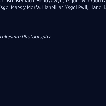
gol Bro Brynach, Hendygwyn, Ysgol Uwchradd Dy
l Maes y Morfa, Llanelli ac Ysgol Pwll, Llanelli.
rokeshire Photography