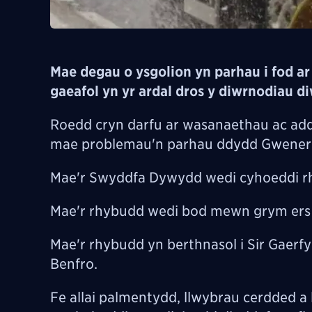
Mae degau o ysgolion yn parhau i fod ar
gaeafol yn yr ardal dros y diwrnodiau d
Roedd cryn darfu ar wasanaethau ac add
mae problemau'n parhau ddydd Gwener
Mae'r Swyddfa Dywydd wedi cyhoeddi r
Mae'r rhybudd wedi bod mewn grym ers 0
Mae'r rhybudd yn berthnasol i Sir Gaerf
Benfro.
Fe allai palmentydd, llwybrau cerdded a 