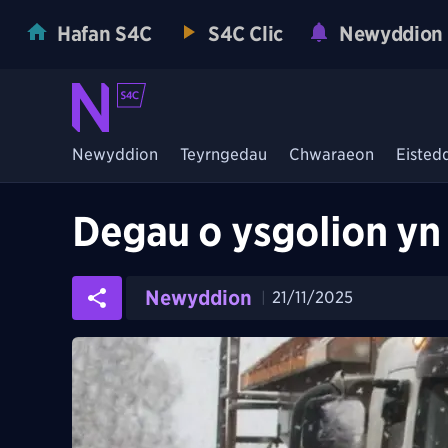
Hafan S4C
S4C Clic
Newyddion
Newyddion
Teyrngedau
Chwaraeon
Eisted
Degau o ysgolion yn 
Newyddion
21/11/2025