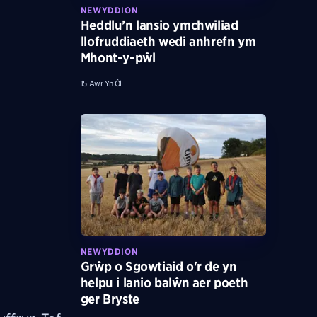
NEWYDDION
Heddlu’n lansio ymchwiliad
llofruddiaeth wedi anhrefn ym
Mhont-y-pŵl
15 Awr Yn Ôl
NEWYDDION
Grŵp o Sgowtiaid o'r de yn
helpu i lanio balŵn aer poeth
ger Bryste