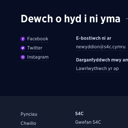
Dewch o hyd i ni yma
E-bostiwch ni ar
Facebook
newyddion@s4c.cymru
Twitter
Instagram
Darganfyddwch mwy am
Lawrlwythwch yr ap
S4C
Pynciau
Gwefan S4C
Chwilio