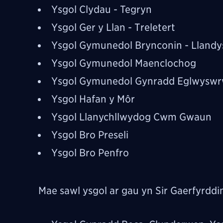
Ysgol Clydau - Tegryn
Ysgol Ger y Llan - Treletert
Ysgol Gymunedol Brynconin - Llandys
Ysgol Gymunedol Maenclochog
Ysgol Gymunedol Gynradd Eglwysw
Ysgol Hafan y Môr
Ysgol Llanychllwydog Cwm Gwaun
Ysgol Bro Preseli
Ysgol Bro Penfro
Mae sawl ysgol ar gau yn Sir Gaerfyrddi