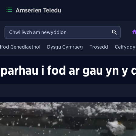
Amserlen Teledu
dfod Genedlaethol
Dysgu Cymraeg
Trosedd
Celfyddy
parhau i fod ar gau yn y 