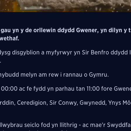
 gau yn y de orllewin ddydd Gwener, yn dilyn y
iwethaf.
ysg disgyblion a myfyrwyr yn Sir Benfro ddydd I
.
hybudd melyn am rew i rannau o Gymru.
0:00 ac fe fydd yn parhau tan 11:00 fore Gwen
yrddin, Ceredigion, Sir Conwy, Gwynedd, Ynys Mô
llwybrau seiclo fod yn llithrig - ac mae'r Swydd