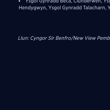
Ysgol Gynradd Beca, Clunderwen, Ys
Hendygwyn, Ysgol Gynradd Talacharn, Ysgo
Llun: Cyngor Sir Benfro/New View Pemb