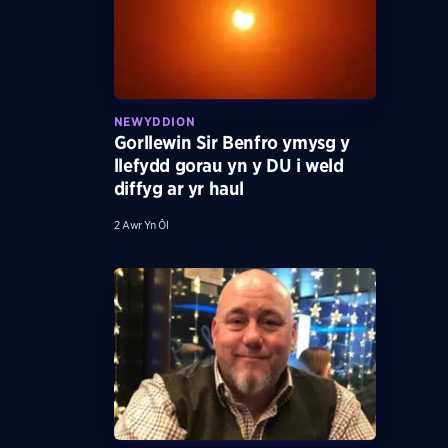
NEWYDDION
Gorllewin Sir Benfro ymysg y
llefydd gorau yn y DU i weld
diffyg ar yr haul
2 Awr Yn Ôl