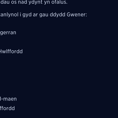
adau os nad ydynt yn ofalus.
 canlynol i gyd ar gau ddydd Gwener:
lgerran
Hwlffordd
il-maen
ffordd