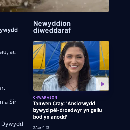
Newyddion
diweddaraf
 tywydd
au, ac
er.
CHWARAEON
n a Sir
Tanwen Cray: 'Ansicrwydd
bywyd pêl-droedwyr yn gallu
bod yn anodd'
fa Dywydd
3 Awr Yn Ôl