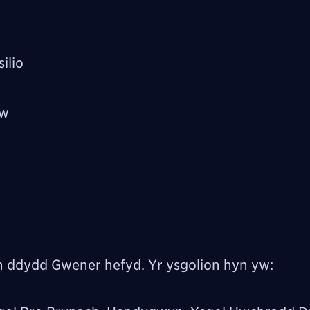
ilio
rw
n ddydd Gwener hefyd. Yr ysgolion hyn yw: