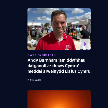
GWLEIDYDDIAETH
Andy Burnham ‘am ddyfnhau
datganoli ar draws Cymru’
meddai arweinydd Llafur Cymru
2 Awr Yn Ôl