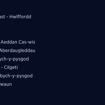
st - Hwlffordd
 Aeddan Cas-wis
- Aberdaugleddau
bych-y-pysgod
 Cilgeti
inbych-y-pysgod
gwaun