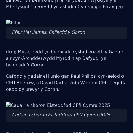
Lantwd, Sir Benfro ac yn ei thrydedd flwyddyn ym
Mhrifysgol Caerdydd yn astudio Cymraeg a Ffrangeg.
Image
Fflur Haf James, Enillydd y Goron
Grug Muse, oedd yn beirniadu cystadleuaeth y Gadair,
a’r cyn-Archdderwydd Myrddin ap Dafydd, yn
beirniadu’r Goron.
Cafodd y gadair ei llunio gan Paul Philips, cyn-aelod o
CFfI Aberriw, a David Dart a Robi Wood o CFfI Cegidfa
oedd dylunwyr y Goron.
Image
Cadair a choron Eisteddfod CFfI Cymru 2025