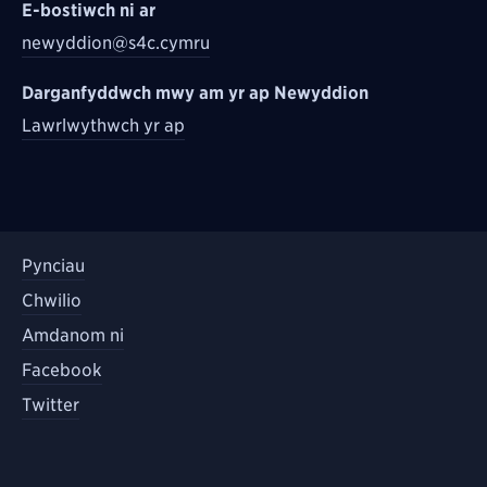
E-bostiwch ni ar
newyddion@s4c.cymru
Darganfyddwch mwy am yr ap Newyddion
Lawrlwythwch yr ap
Pynciau
Chwilio
Amdanom ni
Facebook
Twitter