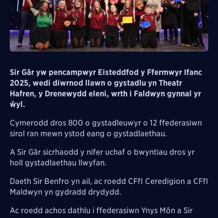
Sir Gâr yw pencampwyr Eisteddfod y Ffermwyr Ifanc
2025, wedi diwrnod llawn o gystadlu yn Theatr
Hafren, y Drenewydd eleni, wrth i Faldwyn gynnal yr
ŵyl.
Cymerodd dros 800 o gystadleuwyr o 12 ffederasiwn
sirol ran mewn ystod eang o gystadlaethau.
A Sir Gâr sicrhaodd y nifer uchaf o bwyntiau dros yr
holl gystadlaethau llwyfan.
Daeth Sir Benfro yn ail, ac roedd CFfI Ceredigion a CFfI
Maldwyn yn gydradd drydydd.
Ac roedd achos dathlu i ffederasiwn Ynys Môn a Sir