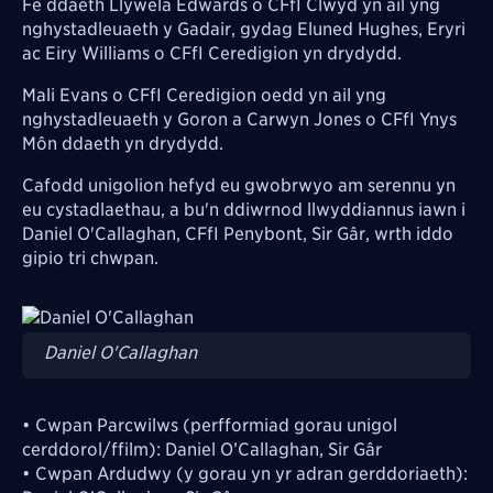
Fe ddaeth Llywela Edwards o CFfI Clwyd yn ail yng
nghystadleuaeth y Gadair, gydag Eluned Hughes, Eryri
ac Eiry Williams o CFfI Ceredigion yn drydydd.
Mali Evans o CFfI Ceredigion oedd yn ail yng
nghystadleuaeth y Goron a Carwyn Jones o CFfI Ynys
Môn ddaeth yn drydydd.
Cafodd unigolion hefyd eu gwobrwyo am serennu yn
eu cystadlaethau, a bu'n ddiwrnod llwyddiannus iawn i
Daniel O'Callaghan, CFfI Penybont, Sir Gâr, wrth iddo
gipio tri chwpan.
Image
Daniel O'Callaghan
• Cwpan Parcwilws (perfformiad gorau unigol
cerddorol/ffilm): Daniel O’Callaghan, Sir Gâr
• Cwpan Ardudwy (y gorau yn yr adran gerddoriaeth):