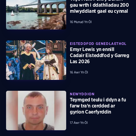
gau wrth i ddathliadau 200
mlwyddiant gael eu cynnal
16 Munud Yn Ôl
EISTEDDFOD GENEDLAETHOL
Emyr Lewis yn ennill
Cadair Eisteddfod y Garreg
Las 2026
16 Awr Yn Ôl
NEWYDDION
Teyrnged teulu i ddyn a fu
farw tra'n cerdded ar
gyrion Caerfyrddin
17 Awr Yn Ôl