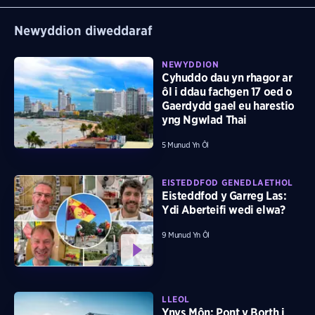
Newyddion diweddaraf
NEWYDDION
Cyhuddo dau yn rhagor ar
ôl i ddau fachgen 17 oed o
Gaerdydd gael eu harestio
yng Ngwlad Thai
5 Munud Yn Ôl
EISTEDDFOD GENEDLAETHOL
Eisteddfod y Garreg Las:
Ydi Aberteifi wedi elwa?
9 Munud Yn Ôl
LLEOL
Ynys Môn: Pont y Borth i