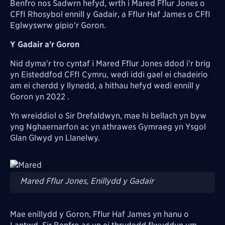
Benfro nos Sadwrn hefyd, wrth i Mared Fflur Jones o
CFfI Rhosybol ennill y Gadair, a Fflur Haf James o CFfI
Eglwyswrw gipio’r Goron.
Y Gadair a'r Goron
Nid dyma'r tro cyntaf i Mared Fflur Jones ddod i’r brig
yn Eisteddfod CFfI Cymru, wedi iddi gael ei chadeirio
am ei cherdd y llynedd, a hithau hefyd wedi ennill y
Goron yn 2022 .
Yn wreiddiol o Sir Drefaldwyn, mae hi bellach yn byw
yng Nghaernarfon ac yn athrawes Gymraeg yn Ysgol
Glan Glwyd yn Llanelwy.
Image
Mared Fflur Jones, Enillydd y Gadair
Mae enillydd y Goron, Fflur Haf James yn hanu o