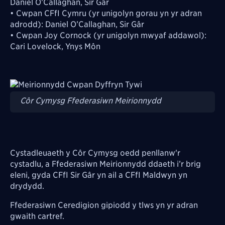
Daniel O’Callaghan, Sir Gâr
• Cwpan CFfI Cymru (yr unigolyn gorau yn yr adran
adrodd): Daniel O’Callaghan, Sir Gâr
• Cwpan Joy Cornock (yr unigolyn mwyaf addawol):
Cari Lovelock, Ynys Môn
Image
Côr Cymysg Ffederasiwn Meirionnydd
Cystadleuaeth y Côr Cymysg oedd penllanw'r
cystadlu, a Ffederasiwn Meirionnydd ddaeth i’r brig
eleni, gyda CFfI Sir G
â
r yn ail a CFfI Maldwyn yn
drydydd.
Ffederasiwn Ceredigion gipiodd y tlws yn yr adran
gwaith cartref.