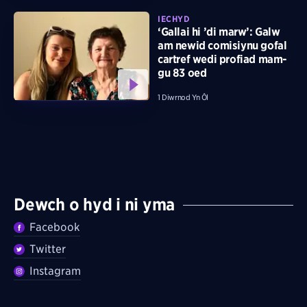
IECHYD
‘Gallai hi ’di marw’: Galw
am newid comisiynu gofal
cartref wedi profiad mam-
gu 83 oed
1 Diwrnod Yn Ôl
Dewch o hyd i ni yma
Facebook
Twitter
Instagram