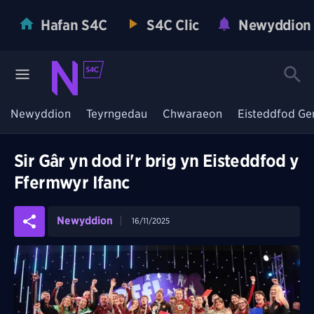
Hafan S4C
S4C Clic
Newyddion
Newyddion
Teyrngedau
Chwaraeon
Eisteddfod Ge
Sir Gâr yn dod i'r brig yn Eisteddfod y
Ffermwyr Ifanc
Newyddion
16/11/2025