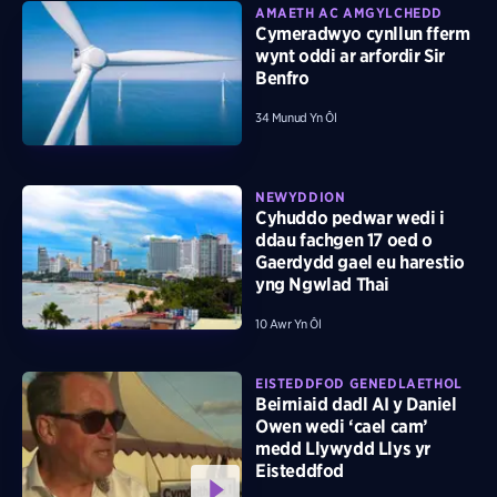
AMAETH AC AMGYLCHEDD
Cymeradwyo cynllun fferm
wynt oddi ar arfordir Sir
Benfro
34 Munud Yn Ôl
NEWYDDION
Cyhuddo pedwar wedi i
ddau fachgen 17 oed o
Gaerdydd gael eu harestio
yng Ngwlad Thai
10 Awr Yn Ôl
EISTEDDFOD GENEDLAETHOL
Beirniaid dadl AI y Daniel
Owen wedi ‘cael cam’
medd Llywydd Llys yr
Eisteddfod