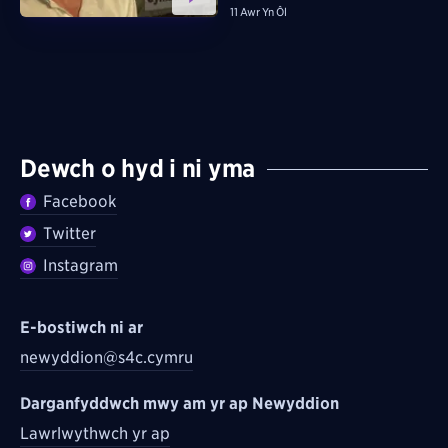
11 Awr Yn Ôl
Dewch o hyd i ni yma
Facebook
Twitter
Instagram
E-bostiwch ni ar
newyddion@s4c.cymru
Darganfyddwch mwy am yr ap Newyddion
Lawrlwythwch yr ap