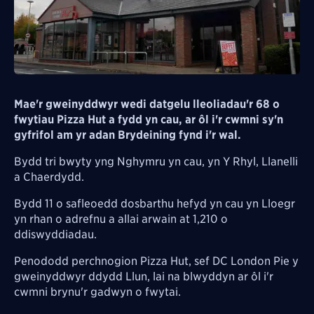
Mae'r gweinyddwyr wedi datgelu lleoliadau'r 68 o
fwytiau Pizza Hut a fydd yn cau, ar ôl i'r cwmni sy'n
gyfrifol am yr adan Brydeining fynd i'r wal.
Bydd tri bwyty yng Nghymru yn cau, yn Y Rhyl, Llanelli
a Chaerdydd.
Bydd 11 o safleoedd dosbarthu hefyd yn cau yn Lloegr
yn rhan o adrefnu a allai arwain at 1,210 o
ddiswyddiadau.
Penododd perchnogion Pizza Hut, sef DC London Pie y
gweinyddwyr ddydd Llun, lai na blwyddyn ar ôl i'r
cwmni brynu'r gadwyn o fwytai.