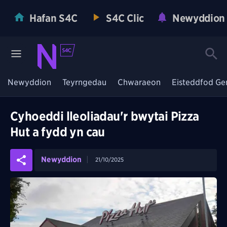
Hafan S4C
S4C Clic
Newyddion
Newyddion
Teyrngedau
Chwaraeon
Eisteddfod Ge
Cyhoeddi lleoliadau'r bwytai Pizza
Hut a fydd yn cau
Newyddion
21/10/2025