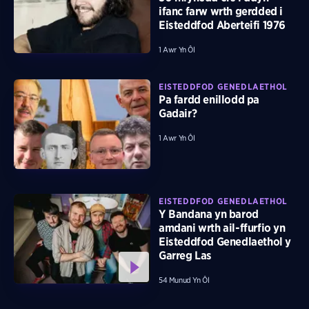
ifanc farw wrth gerdded i
Eisteddfod Aberteifi 1976
1 Awr Yn Ôl
EISTEDDFOD GENEDLAETHOL
Pa fardd enillodd pa
Gadair?
1 Awr Yn Ôl
EISTEDDFOD GENEDLAETHOL
Y Bandana yn barod
amdani wrth ail-ffurfio yn
Eisteddfod Genedlaethol y
Garreg Las
54 Munud Yn Ôl