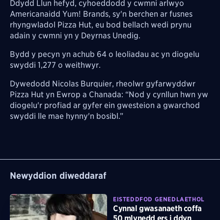
Ddydd Llun hefyd, cyhoeddodd y cwmni arlwyo
Americanaidd Yum! Brands, sy'n berchen ar fusnes
rhyngwladol Pizza Hut, eu bod bellach wedi prynu
adain y cwmni yn y Deyrnas Unedig.
Bydd y pecyn yn achub 64 o leoliadau ac yn diogelu
swyddi 1,277 o weithwyr.
Dywedodd Nicolas Burquier, rheolwr gyfarwyddwr
Pizza Hut yn Ewrop a Chanada: “Nod y cynllun hwn yw
diogelu'r profiad ar gyfer ein gwesteion a gwarchod
swyddi lle mae hynny'n bosibl.”
Newyddion diweddaraf
EISTEDDFOD GENEDLAETHOL
Cynnal gwasanaeth coffa
50 mlynedd ers i ddyn