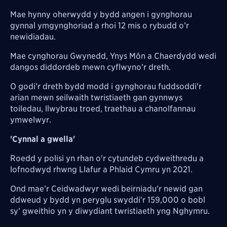
Mae hynny oherwydd y bydd angen i gynghorau
gynnal ymgynghoriad a rhoi 12 mis o rybudd o’r
newidiadau.
Mae cynghorau Gwynedd, Ynys Môn a Chaerdydd wedi
dangos diddordeb mewn cyflwyno’r dreth.
O godi’r dreth bydd modd i gynghorau fuddsoddi'r
arian mewn seilwaith twristiaeth gan gynnwys
toiledau, llwybrau troed, traethau a chanolfannau
ymwelwyr.
'Cynnal a gwella'
Roedd y polisi yn rhan o'r cytundeb cydweithredu a
lofnodwyd rhwng Llafur a Phlaid Cymru yn 2021.
Ond mae’r Ceidwadwyr wedi beirniadu'r newid gan
ddweud y bydd yn peryglu swyddi'r 159,000 o bobl
sy’ gweithio yn y diwydiant twristiaeth yng Nghymru.