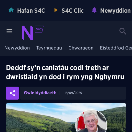
Hafan S4C
S4C Clic
Newyddion
Newyddion
Teyrngedau
Chwaraeon
Eisteddfod Ge
Deddf sy’n caniatáu codi treth ar
dwristiaid yn dod i rym yng Nghymru
Gwleidyddiaeth
18/09/2025