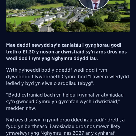
Mae deddf newydd sy’n caniatáu i gynghorau godi
treth o £1.30 y noson ar dwristiaid sy'n aros dros nos
wedi dod i rym yng Nghymru ddydd Iau.
Wrth gyhoeddi bod y ddeddf wedi dod i rym
dywedodd Llywodraeth Cymru bod “llawer o wledydd
ledled y byd yn elwa o ardollau tebyg”.
“Bydd cyfraniad bach yn helpu i gynnal yr atyniadau
sy'n gwneud Cymru yn gyrchfan wych i dwristiaid,”
medden nhw.
Nid oes disgwyl i gynghorau ddechrau codi'r dreth, a
fydd yn berthnasol i arosiadau dros nos mewn llety
ymwelwyr yng Nghymru, nes 2027 ar y cynharaf.