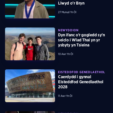
Llwyd o’r Bryn
27 Munud Yn Ôl
NEWYDDION
Dyn ifanc o'r gogledd sy'n
seiclo i Wlad Thai yn yr
ysbyty yn Tsieina
10 Awr Yn Ôl
EISTEDDFOD GENEDLAETHOL
Caerdydd i gynnal
Eisteddfod Genedlaethol
2028
11 Awr Yn Ôl