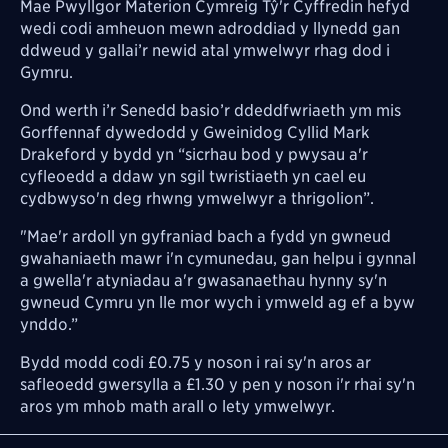
Mae Pwyllgor Materion Cymreig Tŷ'r Cyffredin hefyd
wedi codi amheuon mewn adroddiad y llynedd gan
ddweud y gallai’r newid atal ymwelwyr rhag dod i
Gymru.
Ond werth i’r Senedd basio’r ddeddfwriaeth ym mis
Gorffennaf dywedodd y Gweinidog Cyllid Mark
Drakeford y bydd yn “sicrhau bod y pwysau a'r
cyfleoedd a ddaw yn sgil twristiaeth yn cael eu
cydbwyso'n deg rhwng ymwelwyr a thrigolion”.
"Mae'r ardoll yn gyfraniad bach a fydd yn gwneud
gwahaniaeth mawr i'n cymunedau, gan helpu i gynnal
a gwella'r atyniadau a'r gwasanaethau hynny sy'n
gwneud Cymru yn lle mor wych i ymweld ag ef a byw
ynddo.”
Bydd modd codi £0.75 y noson i rai sy'n aros ar
safleoedd gwersylla a £1.30 y pen y noson i'r rhai sy'n
aros ym mhob math arall o lety ymwelwyr.