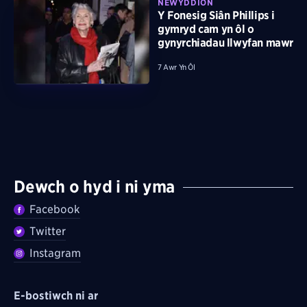
NEWYDDION
Y Fonesig Siân Phillips i
gymryd cam yn ôl o
gynyrchiadau llwyfan mawr
7 Awr Yn Ôl
Dewch o hyd i ni yma
Facebook
Twitter
Instagram
E-bostiwch ni ar