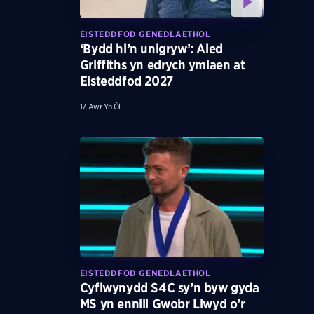
EISTEDDFOD GENEDLAETHOL
‘Bydd hi’n unigryw’: Aled
Griffiths yn edrych ymlaen at
Eisteddfod 2027
17 Awr Yn Ôl
EISTEDDFOD GENEDLAETHOL
Cyflwynydd S4C sy’n byw gyda
MS yn ennill Gwobr Llwyd o’r