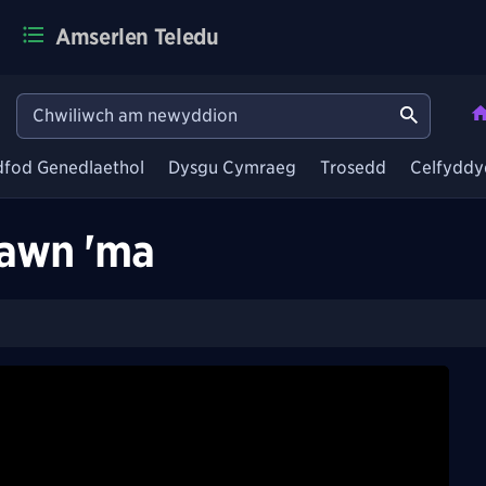
Amserlen Teledu
dfod Genedlaethol
Dysgu Cymraeg
Trosedd
Celfyddy
hawn 'ma