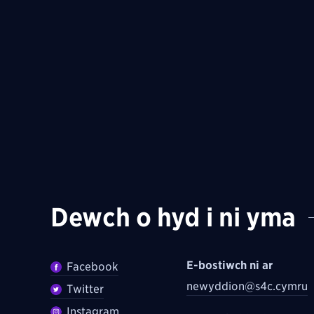
Dewch o hyd i ni yma
E-bostiwch ni ar
Facebook
newyddion@s4c.cymru
Twitter
Instagram