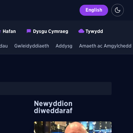
English
Hafan
Dysgu Cymraeg
Tywydd
dau
Gwleidyddiaeth
Addysg
Amaeth ac Amgylchedd
Newyddion
diweddaraf