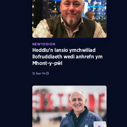
NEWYDDION
Heddlu’n lansio ymchwiliad
llofruddiaeth wedi anhrefn ym
Mhont-y-pŵl
12 Awr Yn Ôl