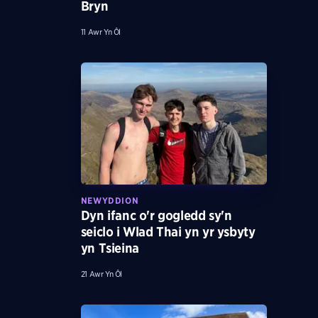
Bryn
11 Awr Yn Ôl
NEWYDDION
Dyn ifanc o'r gogledd sy'n
seiclo i Wlad Thai yn yr ysbyty
yn Tsieina
21 Awr Yn Ôl