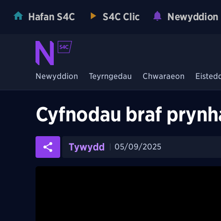
Hafan S4C
S4C Clic
Newyddion
Newyddion
Teyrngedau
Chwaraeon
Eisted
Cyfnodau braf pryn
Tywydd
05/09/2025