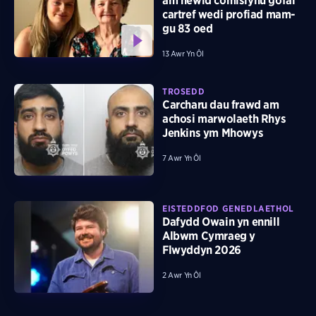
am newid comisiynu gofal
cartref wedi profiad mam-
gu 83 oed
13 Awr Yn Ôl
TROSEDD
Carcharu dau frawd am
achosi marwolaeth Rhys
Jenkins ym Mhowys
7 Awr Yn Ôl
EISTEDDFOD GENEDLAETHOL
Dafydd Owain yn ennill
Albwm Cymraeg y
Flwyddyn 2026
2 Awr Yn Ôl