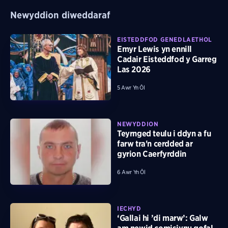
Newyddion diweddaraf
EISTEDDFOD GENEDLAETHOL
Emyr Lewis yn ennill
Cadair Eisteddfod y Garreg
Las 2026
5 Awr Yn Ôl
NEWYDDION
Teyrnged teulu i ddyn a fu
farw tra'n cerdded ar
gyrion Caerfyrddin
6 Awr Yn Ôl
IECHYD
‘Gallai hi ’di marw’: Galw