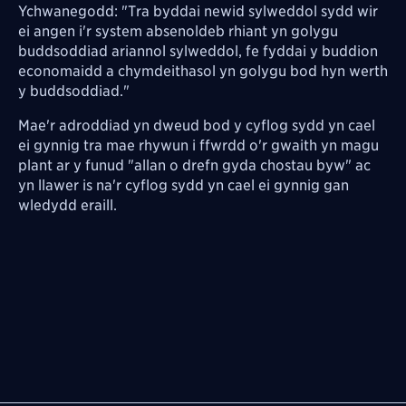
Ychwanegodd: "Tra byddai newid sylweddol sydd wir
ei angen i'r system absenoldeb rhiant yn golygu
buddsoddiad ariannol sylweddol, fe fyddai y buddion
economaidd a chymdeithasol yn golygu bod hyn werth
y buddsoddiad."
Mae'r adroddiad yn dweud bod y cyflog sydd yn cael
ei gynnig tra mae rhywun i ffwrdd o'r gwaith yn magu
plant ar y funud "allan o drefn gyda chostau byw" ac
yn llawer is na'r cyflog sydd yn cael ei gynnig gan
wledydd eraill.