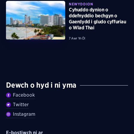
NEWYDDION
Cyhuddo dynion o
ddefnyddio bechgyn o
Gaerdydd i gludo cyffuriau
o Wlad Thai
7 Awr Yn Ôl
Dewch o hyd i ni yma
Facebook
Twitter
Instagram
E-bostiwch ni ar