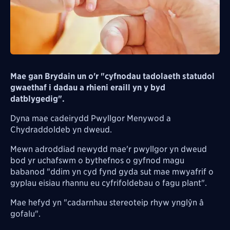
Mae gan Brydain un o'r "cyfnodau tadolaeth statudol
gwaethaf i dadau a rhieni eraill yn y byd
datblygedig".
Dyna mae cadeirydd Pwyllgor Menywod a
Chydraddoldeb yn dweud.
Mewn adroddiad newydd mae'r pwyllgor yn dweud
bod yr uchafswm o bythefnos o gyfnod magu
babanod "ddim yn cyd fynd gyda sut mae mwyafrif o
gyplau eisiau rhannu eu cyfrifoldebau o fagu plant".
Mae hefyd yn "cadarnhau stereoteip rhyw ynglŷn â
gofalu".