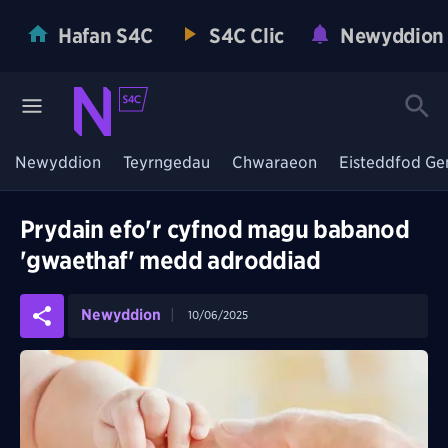
Hafan S4C
S4C Clic
Newyddion
Newyddion
Teyrngedau
Chwaraeon
Eisteddfod Ge
Prydain efo'r cyfnod magu babanod
'gwaethaf' medd adroddiad
Newyddion
10/06/2025