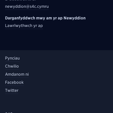
newyddion@s4c.cymru
Darganfyddwch mwy am yr ap Newyddion
Lawrlwythwch yr ap
Pynciau
Chwilio
Amdanom ni
Facebook
Twitter