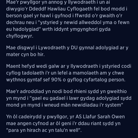
Mae'r pwyllgor yn annog y llywodraeth i un ai
diwygio'r Ddeddf Hawliau Cyflogaeth fel bod modd i
berson gael yr hawl i gyfnod i ffwrdd o'r gwaith o'r
dechrau neu i "ystyried y newid allweddol yma o fewn
eu hadolygiad" wrth iddynt ymgynghori gyda
chyflogwyr.
Mae disgwyl i Lywodraeth y DU gynnal adolygiad ar y
mater cyn bo hir.
Maent hefyd wedi galw ar y llywodraeth i ystyried codi
cyflog tadolaeth i'r un lefel a mamolaeth am y chwe
wythnos gyntaf sef 90% o gyflog cyfartalog person.
Mae'r adroddiad yn nodi bod rhieni sydd yn gweithio
yn mynd i "gael eu gadael i lawr gydag adolygiad sydd
mond yn mynd i wneud mân newidiadau i'r system"
Yn ôl cadeirydd y pwyllgor, yr AS Llafur Sarah Owen
mae angen cyfnod ar ôl geni i'r ddau riant sydd yn
"para yn hirach ac yn talu'n well".