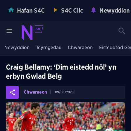
Hafan S4C
S4C Clic
Newyddion
Newyddion
Teyrngedau
Chwaraeon
Eisteddfod Ge
Craig Bellamy: ‘Dim eistedd nôl’ yn
erbyn Gwlad Belg
Chwaraeon
09/06/2025