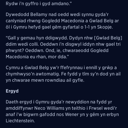
Rydw i’n gyffro i gyd amdano.”
Dywedodd Bellamy nad oedd wedi synnu gyda’r
canlyniad rhwng Gogledd Macedonia a Gwlad Belg ar
ôl i Gymru hefyd gael gêm gyfartal o 1-1 yn Skopje.
“Gall y gemau hyn ddigwydd. Dydyn nhw [Gwlad Belg]
ddim wedi colli. Oeddwn i’n disgwyl iddyn nhw gael tri
phwynt? Oeddwn. Ond, ie, chwaraeodd Gogledd
Macedonia eu rhan, mor dda.”
Cymru a Gwlad Belg yw’r ffefrynnau i ennill y grŵp a
chymhwyso’n awtomatig. Fe fydd y tîm sy’n dod yn ail
yn chwarae mewn rowndiau ail gyfle.
Ergyd
Daeth ergyd i Gymru gyda’r newyddion na fydd yr
amddiffynwr Neco Williams yn teithio i Frwsel wedi'r
anaf i'w bigwrn gafodd nos Wener yn y gêm yn erbyn
Liechtenstein.