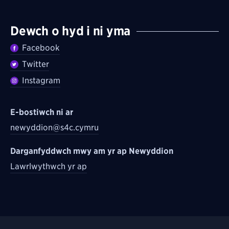
Dewch o hyd i ni yma
Facebook
Twitter
Instagram
E-bostiwch ni ar
newyddion@s4c.cymru
Darganfyddwch mwy am yr ap Newyddion
Lawrlwythwch yr ap