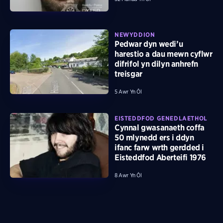
NEWYDDION
Pedwar dyn wedi’u
harestio a dau mewn cyflwr
difrifol yn dilyn anhrefn
treisgar
5 Awr Yn Ôl
EISTEDDFOD GENEDLAETHOL
Cynnal gwasanaeth coffa
50 mlynedd ers i ddyn
ifanc farw wrth gerdded i
Eisteddfod Aberteifi 1976
8 Awr Yn Ôl