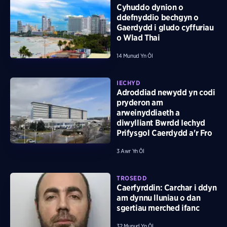
Cyhuddo dynion o
ddefnyddio bechgyn o
Gaerdydd i gludo cyffuriau
o Wlad Thai
14 Munud Yn Ôl
IECHYD
Adroddiad newydd yn codi
pryderon am
arweinyddiaeth a
diwylliant Bwrdd Iechyd
Prifysgol Caerdydd a'r Fro
3 Awr Yn Ôl
TROSEDD
Caerfyrddin: Carchar i ddyn
am dynnu lluniau o dan
sgertiau merched ifanc
32 Munud Yn Ôl