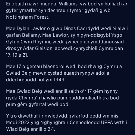
Ei obaith nawr, meddai Williams, yw bod yn holliach ar
gyfer ymarfer cyn dechrau’r tymor gyda’i glwb
Nottingham Forest.
Mae Dylan Lawlor o glwb Dinas Caerdydd wedi ei alw i
garfan Bellamy. Mae Lawlor, sy’n gyn-ddisgybl Ysgol
Gyfun Cwm Rhymni, wedi gwneud un ymddangosiad
dros yr Adar Gleision, ac wedi cynrychioli Cymru dan
17, 19 a 21.
Mae 17 o gemau blaenorol wedi bod rhwng Cymru a
Gwlad Belg mewn cystadleuaeth ryngwladol a
ddechreuodd nôl ym 1949.
Mae Gwlad Belg wedi ennill saith o'r 17 gêm hynny
gyda Chymru'n hawlio pum buddugoliaeth tra bod
pum gêm gyfartal wedi bod.
Y tro diwethaf i’r gwledydd gyfarfod oedd ym mis
Medi 2022 yng Nghynghrair Cenhedloedd UEFA wrth i
Wlad Belg ennill o 2-1.