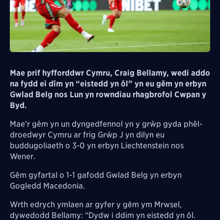
Mae prif hyfforddwr Cymru, Craig Bellamy, wedi addo
na fydd ei dîm yn “eistedd yn ôl” yn eu gêm yn erbyn
Gwlad Belg nos Lun yn rowndiau rhagbrofol Cwpan y
Byd.
Mae’r gêm yn un dyngedfennol yn y grŵp gyda phêl-
droedwyr Cymru ar frig Grŵp J yn dilyn eu
buddugoliaeth o 3-0 yn erbyn Liechtenstein nos
Wener.
Gêm gyfartal o 1-1 gafodd Gwlad Belg yn erbyn
Gogledd Macedonia.
Wrth edrych ymlaen ar gyfer y gêm ym Mrwsel,
dywedodd Bellamy:
“Dydw i ddim yn eistedd yn ôl.