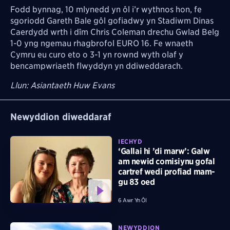
Fodd bynnag, 10 mlynedd yn ôl i’r wythnos hon, fe
sgoriodd Gareth Bale gôl gofiadwy yn Stadiwm Dinas
Caerdydd wrth i dîm Chris Coleman drechu Gwlad Belg
1-0 yng ngemau rhagbrofol EURO 16. Fe wnaeth
Cymru eu curo eto o 3-1 yn rownd wyth olaf y
bencampwriaeth flwyddyn yn ddiweddarach.
Llun: Asiantaeth Huw Evans
Newyddion diweddaraf
IECHYD
‘Gallai hi ’di marw’: Galw
am newid comisiynu gofal
cartref wedi profiad mam-
gu 83 oed
6 Awr Yn Ôl
NEWYDDION