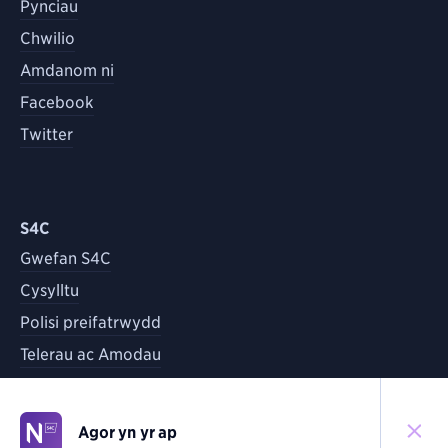
Pynciau
Chwilio
Amdanom ni
Facebook
Twitter
S4C
Gwefan S4C
Cysylltu
Polisi preifatrwydd
Telerau ac Amodau
Agor yn yr ap