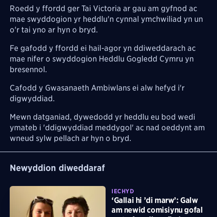
Roedd y ffordd ger Tai Victoria ar gau am gyfnod ac
mae swyddogion yr heddlu'n cynnal ymchwiliad yn un
o'r tai yno ar hyn o bryd.
Fe gafodd y ffordd ei hail-agor yn ddiweddarach ac
mae nifer o swyddogion Heddlu Gogledd Cymru yn
bresennol.
Cafodd y Gwasanaeth Ambiwlans ei alw hefyd i'r
digwyddiad.
Mewn datganiad, dywedodd yr heddlu eu bod wedi
ymateb i 'ddigwyddiad meddygol' ac nad oeddynt am
wneud sylw pellach ar hyn o bryd.
Newyddion diweddaraf
IECHYD
‘Gallai hi ’di marw’: Galw
am newid comisiynu gofal