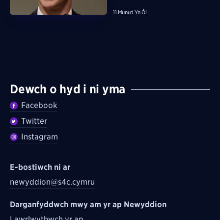
11 Munud Yn Ôl
Dewch o hyd i ni yma
Facebook
Twitter
Instagram
E-bostiwch ni ar
newyddion@s4c.cymru
Darganfyddwch mwy am yr ap Newyddion
Lawrlwythwch yr ap