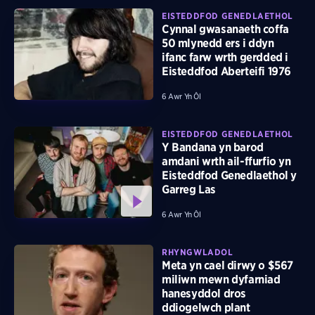
EISTEDDFOD GENEDLAETHOL
Cynnal gwasanaeth coffa
50 mlynedd ers i ddyn
ifanc farw wrth gerdded i
Eisteddfod Aberteifi 1976
6 Awr Yn Ôl
EISTEDDFOD GENEDLAETHOL
Y Bandana yn barod
amdani wrth ail-ffurfio yn
Eisteddfod Genedlaethol y
Garreg Las
6 Awr Yn Ôl
RHYNGWLADOL
Meta yn cael dirwy o $567
miliwn mewn dyfarniad
hanesyddol dros
ddiogelwch plant