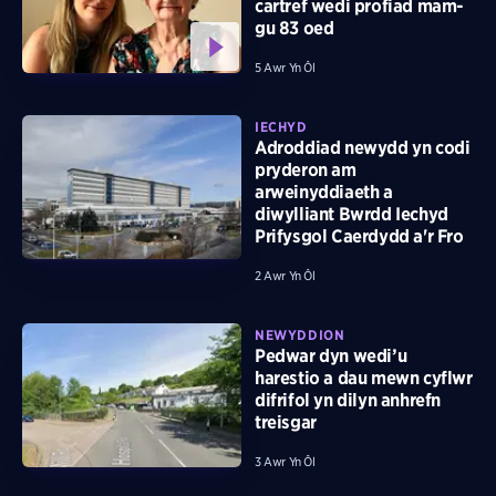
cartref wedi profiad mam-
gu 83 oed
5 Awr Yn Ôl
IECHYD
Adroddiad newydd yn codi
pryderon am
arweinyddiaeth a
diwylliant Bwrdd Iechyd
Prifysgol Caerdydd a'r Fro
2 Awr Yn Ôl
NEWYDDION
Pedwar dyn wedi’u
harestio a dau mewn cyflwr
difrifol yn dilyn anhrefn
treisgar
3 Awr Yn Ôl