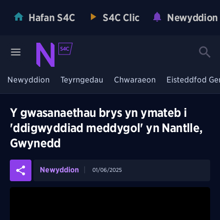
Hafan S4C
S4C Clic
Newyddion
Newyddion
Teyrngedau
Chwaraeon
Eisteddfod Ge
Y gwasanaethau brys yn ymateb i
'ddigwyddiad meddygol' yn Nantlle,
Gwynedd
Newyddion
01/06/2025