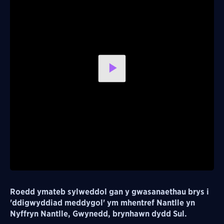
Play
Video
Roedd ymateb sylweddol gan y gwasanaethau brys i
'ddigwyddiad meddygol' ym mhentref Nantlle yn
Nyffryn Nantlle, Gwynedd, brynhawn dydd Sul.