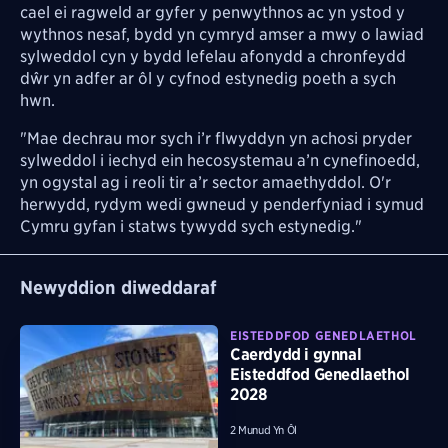
cael ei ragweld ar gyfer y penwythnos ac yn ystod y
wythnos nesaf, bydd yn cymryd amser a mwy o lawiad
sylweddol cyn y bydd lefelau afonydd a chronfeydd
dŵr yn adfer ar ôl y cyfnod estynedig poeth a sych
hwn.
"Mae dechrau mor sych i’r flwyddyn yn achosi pryder
sylweddol i iechyd ein hecosystemau a’n cynefinoedd,
yn ogystal ag i reoli tir a’r sector amaethyddol. O'r
herwydd, rydym wedi gwneud y penderfyniad i symud
Cymru gyfan i statws tywydd sych estynedig."
Newyddion diweddaraf
EISTEDDFOD GENEDLAETHOL
Caerdydd i gynnal
Eisteddfod Genedlaethol
2028
2 Munud Yn Ôl