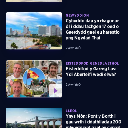
NEWYDDION
Cyhuddo dau yn rhagor ar
ôl i ddau fachgen 17 oed o
Gaerdydd gael eu harestio
yng Ngwlad Thai
2 Awr Yn Ôl
EISTEDDFOD GENEDLAETHOL
Eisteddfod y Garreg Las:
Ydi Aberteifi wedi elwa?
2 Awr Yn Ôl
LLEOL
Ynys Môn: Pont y Borth i
gau wrth i ddathliadau 200
mlwyddiant gael eu cynnal