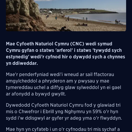
Mae Cyfoeth Naturiol Cymru (CNC) wedi symud
Cymru gyfan o statws 'arferol' i statws 'tywydd sych
estynedig' wedi'r cyfnod hir o dywydd sych a chynnes
yn ddiweddar.
Mae'r penderfyniad wedi'i wneud ar sail ffactorau
amgylcheddol a phryderon am y pwysau y mae
tymereddau uchel a diffyg glaw sylweddol yn ei gael
ar
afonydd a bywyd gwyllt.
Dywedodd Cyfoeth Naturiol Cymru fod y glawiad tri
mis o Chwefror i Ebrill yng Nghymru yn 59% o'r hyn
sydd i'w ddisgwyl ar gyfer yr adeg yma o'r flwyddyn.
Mae hyn yn
cyfateb i un o'r cyfnodau tri mis sychaf a