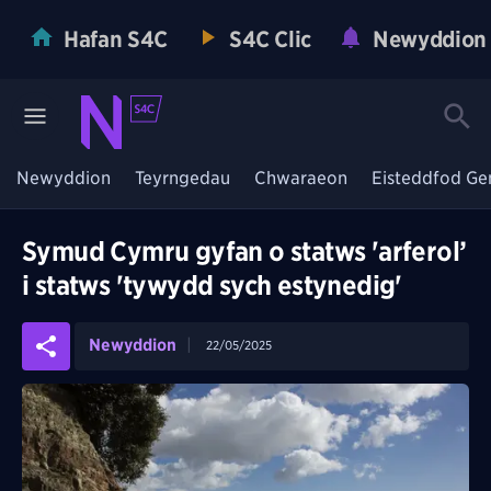
Hafan S4C
S4C Clic
Newyddion
Newyddion
Teyrngedau
Chwaraeon
Eisteddfod Ge
Symud Cymru gyfan o statws 'arferol’
i statws 'tywydd sych estynedig'
Newyddion
22/05/2025