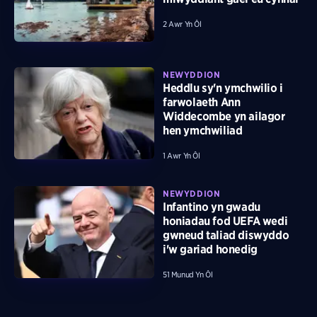
2 Awr Yn Ôl
NEWYDDION
Heddlu sy'n ymchwilio i
farwolaeth Ann
Widdecombe yn ailagor
hen ymchwiliad
1 Awr Yn Ôl
NEWYDDION
Infantino yn gwadu
honiadau fod UEFA wedi
gwneud taliad diswyddo
i'w gariad honedig
51 Munud Yn Ôl