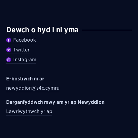
Dewch o hyd i ni yma
Facebook
Twitter
Instagram
E-bostiwch ni ar
newyddion@s4c.cymru
Darganfyddwch mwy am yr ap Newyddion
Lawrlwythwch yr ap