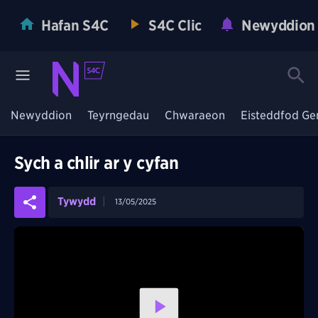
Hafan S4C
S4C Clic
Newyddion
Newyddion
Teyrngedau
Chwaraeon
Eisteddfod Ge
Sych a chlir ar y cyfan
Tywydd
13/05/2025