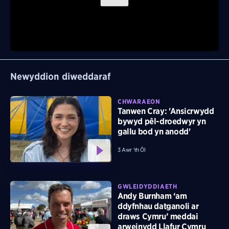
Play
Video
Newyddion diweddaraf
CHWARAEON
Tanwen Cray: 'Ansicrwydd
bywyd pêl-droedwyr yn
gallu bod yn anodd'
3 Awr Yn Ôl
GWLEIDYDDIAETH
Andy Burnham ‘am
ddyfnhau datganoli ar
draws Cymru’ meddai
arweinydd Llafur Cymru