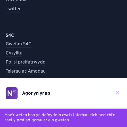
Twitter
S4C
Gwefan S4C
Cysylltu
Polisi preifatrwydd
Telerau ac Amodau
Agor yn yr ap
©
2026
S4C
Yn ôl i'r brig
Mae'r wefan hon yn defnyddio cwcis i sicrhau eich bod chi'n
cael y profiad gorau ar ein gwefan.