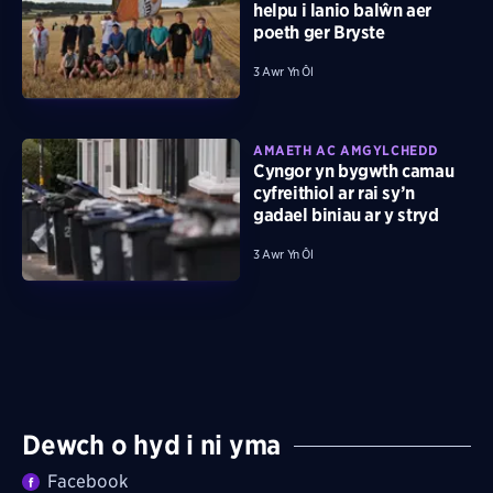
helpu i lanio balŵn aer
poeth ger Bryste
3 Awr Yn Ôl
AMAETH AC AMGYLCHEDD
Cyngor yn bygwth camau
cyfreithiol ar rai sy’n
gadael biniau ar y stryd
3 Awr Yn Ôl
Dewch o hyd i ni yma
Facebook