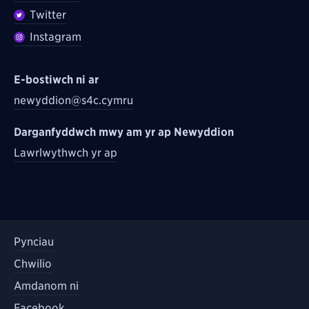
Twitter
Instagram
E-bostiwch ni ar
newyddion@s4c.cymru
Darganfyddwch mwy am yr ap Newyddion
Lawrlwythwch yr ap
Pynciau
Chwilio
Amdanom ni
Facebook