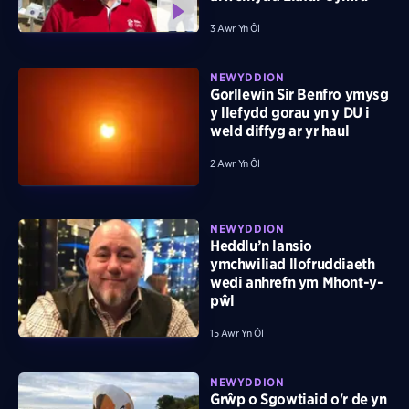
3 Awr Yn Ôl
NEWYDDION
Gorllewin Sir Benfro ymysg
y llefydd gorau yn y DU i
weld diffyg ar yr haul
2 Awr Yn Ôl
NEWYDDION
Heddlu’n lansio
ymchwiliad llofruddiaeth
wedi anhrefn ym Mhont-y-
pŵl
15 Awr Yn Ôl
NEWYDDION
Grŵp o Sgowtiaid o'r de yn