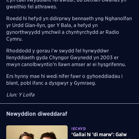
gweithio fel athrawes.
Roedd hi hefyd yn ddirprwy bennaeth yng Nghanolfan
yr Urdd Glan-llyn, ger Y Bala, a hefyd yn
gynorthwyydd ymchwil a chynhyrchydd ar Radio
Cymru.
Rhoddodd y gorau i'w swydd fel hyrwyddwr
llenyddiaeth gyda Chyngor Gwynedd yn 2003 er
mwyn canolbwyntio'n llawn amser ar ei hysgrifennu.
Ers hynny mae hi wedi nifer fawr o gyhoeddiadau i
blant, pobl ifanc a dysgwyr y Gymraeg.
Llun: Y Lolfa
Newyddion diweddaraf
IECHYD
‘Gallai hi ’di marw’: Galw