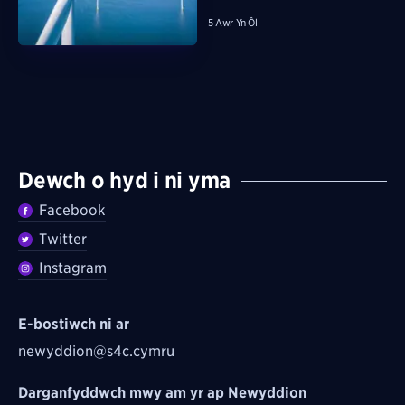
5 Awr Yn Ôl
Dewch o hyd i ni yma
Facebook
Twitter
Instagram
E-bostiwch ni ar
newyddion@s4c.cymru
Darganfyddwch mwy am yr ap Newyddion