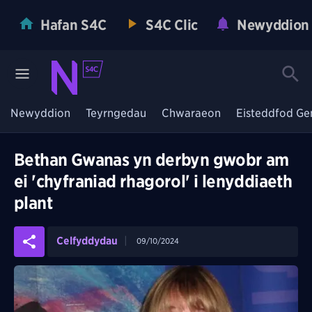
Hafan S4C
S4C Clic
Newyddion
Newyddion
Teyrngedau
Chwaraeon
Eisteddfod Ge
Bethan Gwanas yn derbyn gwobr am
ei 'chyfraniad rhagorol' i lenyddiaeth
plant
Celfyddydau
09/10/2024