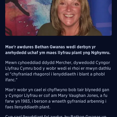
Mae'r awdures Bethan Gwanas wedi derbyn yr
anrhydedd uchaf ym maes llyfrau plant yng Nghymru.
Mewn cyhoeddiad ddydd Mercher, dywedodd Cyngor
Llyfrau Cymru bod y wobr wedi ei rhoi er mwyn dathlu
ei "chyfraniad rhagorol i lenyddiaeth i blant a phobl
ifanc."
Mae'r wobr yn cael ei chyflwyno bob tair blynedd gan
y Cyngor Llyfrau er cof am Mary Vaughan Jones, a fu
farw yn 1983, i berson a wnaeth gyfraniad arbennig i
faes llenyddiaeth plant.
Cyn cael llwyddiant fel awdur, bu Bethan Gwanas yn