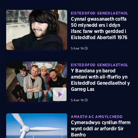
EISTEDDFOD GENEDLAETHOL
Cynnal gwasanaeth coffa
50 mlynedd ers i ddyn
ifanc farw wrth gerdded i
Eisteddfod Aberteifi 1976
5 Awr Yn Ôl
EISTEDDFOD GENEDLAETHOL
Y Bandana yn barod
amdani wrth ail-ffurfio yn
Eisteddfod Genedlaethol y
Garreg Las
5 Awr Yn Ôl
AMAETH AC AMGYLCHEDD
Cymeradwyo cynllun fferm
wynt oddi ar arfordir Sir
Benfro