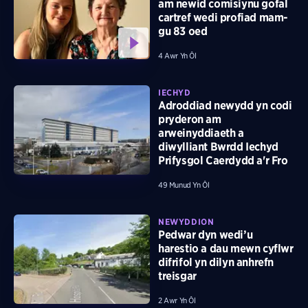
am newid comisiynu gofal
cartref wedi profiad mam-
gu 83 oed
4 Awr Yn Ôl
IECHYD
Adroddiad newydd yn codi
pryderon am
arweinyddiaeth a
diwylliant Bwrdd Iechyd
Prifysgol Caerdydd a'r Fro
49 Munud Yn Ôl
NEWYDDION
Pedwar dyn wedi’u
harestio a dau mewn cyflwr
difrifol yn dilyn anhrefn
treisgar
2 Awr Yn Ôl