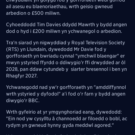
ail asesu eu blaenoriaethau, wrth geisio gwneud
arbedion o £500 miliwn.
Cyhoeddodd Tim Davies ddydd Mawrth y bydd angen
dod o hyd i £200 miliwn yn ychwanegol o arbedion.
Tra'n siarad yn nigwyddiad y Royal Television Society
(RTS) yn Llundain, dywedodd Mr Davie fod y
gorfforaeth yn bwriadu cynnal "ymchwil blaengar" er
mwyn ystyried ffyrdd o ddiwygio'r ffi drwydded ar ôl
2028, pan ddaw cytundeb y siarter bresennol i ben yn
Rhagfyr 2027.
Ychwanegodd nad yw'r gorfforaeth yn "amddiffynnol
wrth ystyried y dyfodol" a'i fod o'r farn y bydd angen
diwygio'r BBC.
Wrth gyfeirio at yr ymgynghoriad eang, dywedodd:
"Ein nod yw cysylltu â channoedd ar filoedd o bobl, ac
rydym yn gwneud hynny gyda meddwl agored."