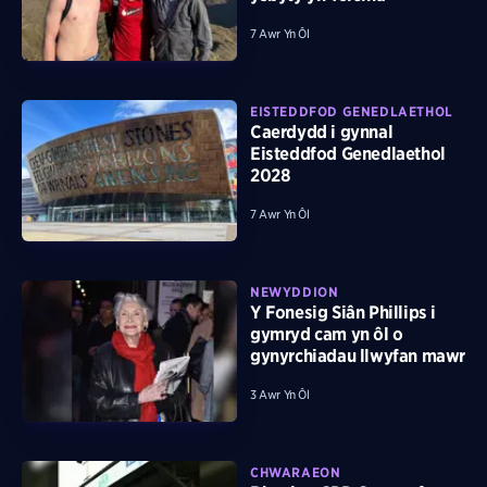
7 Awr Yn Ôl
EISTEDDFOD GENEDLAETHOL
Caerdydd i gynnal
Eisteddfod Genedlaethol
2028
7 Awr Yn Ôl
NEWYDDION
Y Fonesig Siân Phillips i
gymryd cam yn ôl o
gynyrchiadau llwyfan mawr
3 Awr Yn Ôl
CHWARAEON