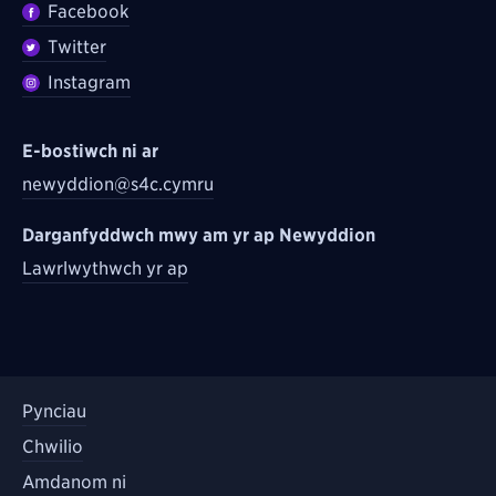
Facebook
Twitter
Instagram
E-bostiwch ni ar
newyddion@s4c.cymru
Darganfyddwch mwy am yr ap Newyddion
Lawrlwythwch yr ap
Pynciau
Chwilio
Amdanom ni