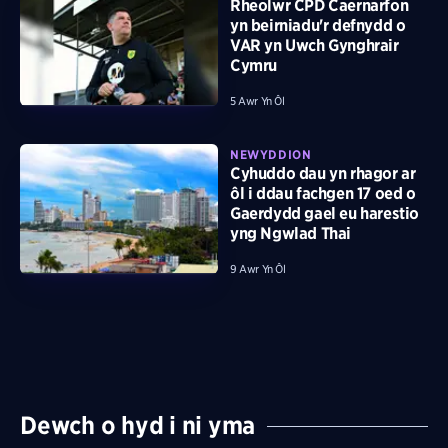
Rheolwr CPD Caernarfon
yn beirniadu'r defnydd o
VAR yn Uwch Gynghrair
Cymru
5 Awr Yn Ôl
NEWYDDION
Cyhuddo dau yn rhagor ar
ôl i ddau fachgen 17 oed o
Gaerdydd gael eu harestio
yng Ngwlad Thai
9 Awr Yn Ôl
Dewch o hyd i ni yma