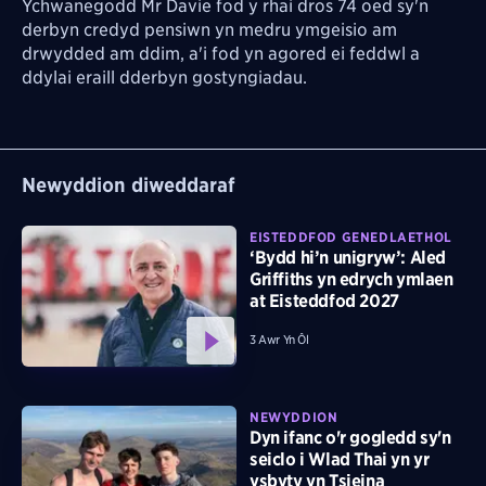
Ychwanegodd Mr Davie fod y rhai dros 74 oed sy'n
derbyn credyd pensiwn yn medru ymgeisio am
drwydded am ddim, a'i fod yn agored ei feddwl a
ddylai eraill dderbyn gostyngiadau.
Newyddion diweddaraf
EISTEDDFOD GENEDLAETHOL
‘Bydd hi’n unigryw’: Aled
Griffiths yn edrych ymlaen
at Eisteddfod 2027
3 Awr Yn Ôl
NEWYDDION
Dyn ifanc o'r gogledd sy'n
seiclo i Wlad Thai yn yr
ysbyty yn Tsieina