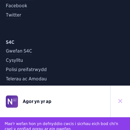
Facebook
Twitter
S4C
Gwefan S4C
Cysylltu
Polisi preifatrwydd
Telerau ac Amodau
Agor yn yr ap
©
2026
S4C
Yn ôl i'r brig
Mae'r wefan hon yn defnyddio cwcis i sicrhau eich bod chi'n
cael y profiad gorau ar ein gwefan.