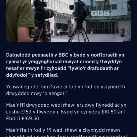
Datgelodd pennaeth y BBC y bydd y gorfforaeth yn
cynnal yr ymgynghoriad mwyaf erioed y flwyddyn
nesaf er mwyn i'r cyhoedd "lywio'r drafodaeth ar
ddyfodol" y sefydliad.
Ychwanegodd Tim Davie ei fod yn fodlon ystyried ffî
drwydded mwy 'blaengar.'
Mae'r ffî drwydded wedi rhewi ers dwy flynedd ac yn
costio £159 y flwyddyn. Bydd yn cynyddu £10.50 ar 1
Ebrill i £169.50.
Mae'r ffaith fod y ffî wedi rhewi a chynnydd mewn
chwyddiant yn golygu fod y gorfforaeth wedi gorfod