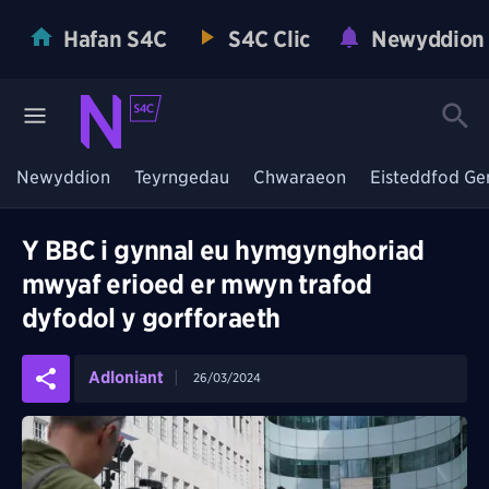
Hafan S4C
S4C Clic
Newyddion
Newyddion
Teyrngedau
Chwaraeon
Eisteddfod Ge
Y BBC i gynnal eu hymgynghoriad
mwyaf erioed er mwyn trafod
dyfodol y gorfforaeth
Adloniant
26/03/2024