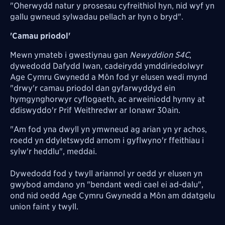
"Oherwydd natur y prosesau cyfreithiol hyn, nid wyf yn
gallu gwneud sylwadau pellach ar hyn o bryd".
'Camau priodol'
Mewn ymateb i gwestiynau gan
Newyddion S4C
,
dywedodd Dafydd Iwan, cadeirydd ymddiriedolwyr
Age Cymru Gwynedd a Môn fod yr elusen wedi mynd
"drwy'r camau priodol dan gyfarwyddyd ein
hymgynghorwyr cyflogaeth, ac arweiniodd hynny at
ddiswyddo'r Prif Weithredwr ar Ionawr 30ain.
"Am fod yna dwyll yn ymwneud ag arian yn yr achos,
roedd yn ddyletswydd arnom i gyflwyno'r ffeithiau i
sylw'r heddlu", meddai.
Dywedodd fod y twyll ariannol yr oedd yr elusen yn
gwybod amdano yn "bendant wedi cael ei ad-dalu",
ond nid oedd Age Cymru Gwynedd a Môn am ddatgelu
union faint y twyll.