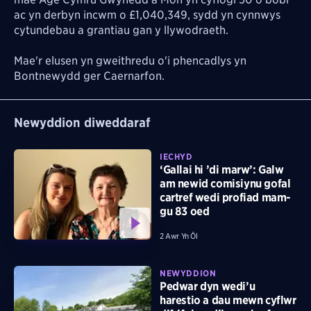
ac yn derbyn incwm o £1,040,349, sydd yn cynnwys
cytundebau a grantiau gan y llywodraeth.
Mae'r elusen yn gweithredu o'i phencadlys yn
Bontnewydd ger Caernarfon.
Newyddion diweddaraf
IECHYD
‘Gallai hi ’di marw’: Galw
am newid comisiynu gofal
cartref wedi profiad mam-
gu 83 oed
2 Awr Yn Ôl
NEWYDDION
Pedwar dyn wedi’u
harestio a dau mewn cyflwr