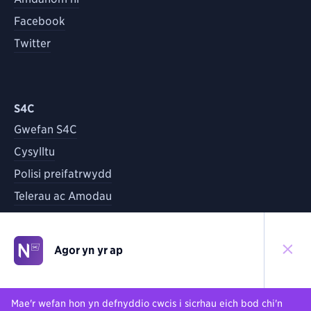
Facebook
Twitter
S4C
Gwefan S4C
Cysylltu
Polisi preifatrwydd
Telerau ac Amodau
Agor yn yr ap
©
2026
S4C
Yn ôl i'r brig
Mae'r wefan hon yn defnyddio cwcis i sicrhau eich bod chi'n