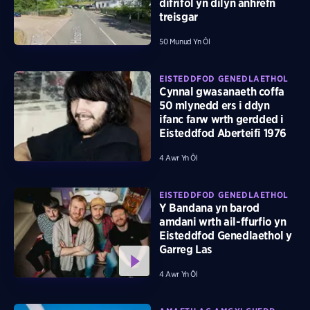
difrifol yn dilyn anhrefn
treisgar
50 Munud Yn Ôl
EISTEDDFOD GENEDLAETHOL
Cynnal gwasanaeth coffa
50 mlynedd ers i ddyn
ifanc farw wrth gerdded i
Eisteddfod Aberteifi 1976
4 Awr Yn Ôl
EISTEDDFOD GENEDLAETHOL
Y Bandana yn barod
amdani wrth ail-ffurfio yn
Eisteddfod Genedlaethol y
Garreg Las
4 Awr Yn Ôl