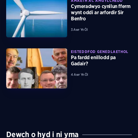
AMAETH AC AMGYLCHEDD
Cymeradwyo cynllun fferm
wynt oddi ar arfordir Sir
Benfro
3 Awr Yn Ôl
EISTEDDFOD GENEDLAETHOL
Pa fardd enillodd pa
Gadair?
4 Awr Yn Ôl
Dewch o hyd i ni yma