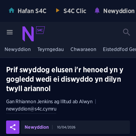
Hafan S4C
S4C Clic
Newyddion
Newyddion
Teyrngedau
Chwaraeon
Eisteddfod Ge
Prif swyddog elusen i'r henoed yn y
gogledd wedi ei diswyddo yn dilyn
twyll ariannol
Gan
Rhiannon Jenkins ag Illtud ab Alwyn
|
newyddion@s4c.cymru
Newyddion
10/04/2026