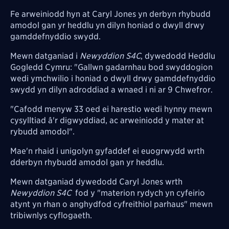
Fe arweiniodd hyn at Caryl Jones yn derbyn rhybudd
amodol gan yr heddlu yn dilyn honiad o
dwyll drwy
gamddefnyddio swydd.
Mewn datganiad i
Newyddion S4C
, dywedodd Heddlu
Gogledd Cymru: "
Gallwn gadarnhau bod swyddogion
wedi ymchwilio i honiad o dwyll drwy gamddefnyddio
swydd yn dilyn adroddiad a wnaed i ni ar 9 Chwefror.
"Cafodd menyw 33 oed ei harestio wedi hynny mewn
cysylltiad â'r digwyddiad, ac arweiniodd y mater at
rybudd amodol".
Mae'n rhaid i unigolyn gyfaddef ei euogrwydd wrth
dderbyn rhybudd amodol gan yr heddlu.
Mewn datganiad dywedodd Caryl Jones wrth
Newyddion S4C
fod y "materion rydych yn cyfeirio
atynt yn rhan o anghydfod cyfreithiol parhaus" mewn
tribiwnlys cyflogaeth.