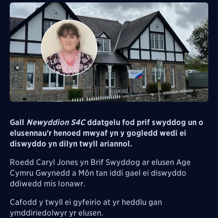
Gall
Newyddion S4C
ddatgelu fod prif swyddog un o
elusennau'r henoed mwyaf yn y gogledd wedi ei
diswyddo yn dilyn twyll ariannol.
Roedd Caryl Jones yn Brif Swyddog ar elusen Age
Cymru Gwynedd a Môn tan iddi gael ei diswyddo
ddiwedd mis Ionawr.
Cafodd y twyll ei gyfeirio at yr heddlu gan
ymddiriedolwyr yr elusen.