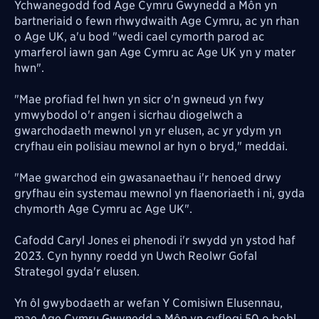
Ychwanegodd fod Age Cymru Gwynedd a Môn yn
bartneriaid o fewn rhwydwaith Age Cymru, ac yn rhan
o Age UK, a'u bod "wedi cael cymorth parod ac
ymarferol iawn gan Age Cymru ac Age UK yn y mater
hwn".
"Mae profiad fel hwn yn sicr o'n gwneud yn fwy
ymwybodol o'r angen i sicrhau diogelwch a
gwarchodaeth mewnol yn yr elusen, ac yr ydym yn
cryfhau ein polisiau mewnol ar hyn o bryd," meddai.
"Mae gwarchod ein gwasanaethau i'r henoed drwy
gryfhau ein systemau mewnol yn flaenoriaeth i ni, gyda
chymorth Age Cymru ac Age UK".
Cafodd Caryl Jones ei phenodi i'r swydd yn ystod haf
2023. Cyn hynny roedd yn
Uwch Reolwr Gofal
Strategol gyda'r elusen.
Yn ôl gwybodaeth ar wefan Y Comisiwn Elusennau,
mae Age Cymru Gwynedd a Môn yn cyflogi 50 o bobl