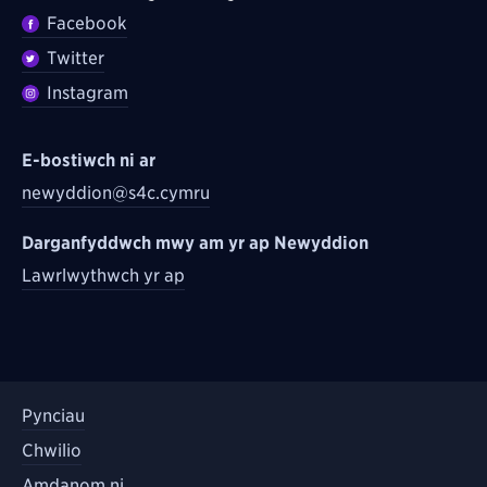
Facebook
Twitter
Instagram
E-bostiwch ni ar
newyddion@s4c.cymru
Darganfyddwch mwy am yr ap Newyddion
Lawrlwythwch yr ap
Pynciau
Chwilio
Amdanom ni