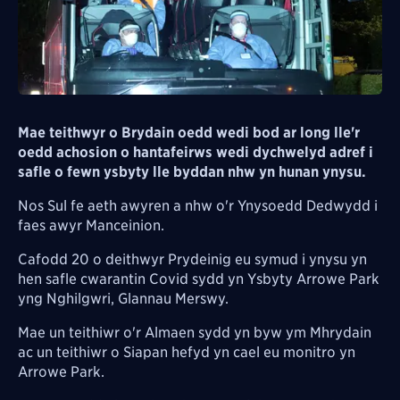
Mae teithwyr o Brydain oedd wedi bod ar long lle'r
oedd achosion o hantafeirws wedi dychwelyd adref i
safle o fewn ysbyty lle byddan nhw yn hunan ynysu.
Nos Sul fe aeth awyren a nhw o'r Ynysoedd Dedwydd i
faes awyr Manceinion.
Cafodd 20 o deithwyr Prydeinig eu symud i ynysu yn
hen safle cwarantin Covid sydd yn Ysbyty Arrowe Park
yng Nghilgwri, Glannau Merswy.
Mae un teithiwr o'r Almaen sydd yn byw ym Mhrydain
ac un teithiwr o Siapan hefyd yn cael eu monitro yn
Arrowe Park.