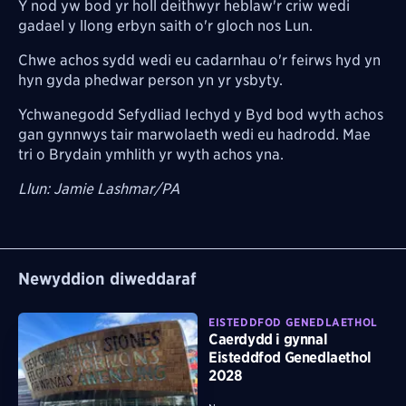
Y nod yw bod yr holl deithwyr heblaw'r criw wedi
gadael y llong erbyn saith o'r gloch nos Lun.
Chwe achos sydd wedi eu cadarnhau o'r feirws hyd yn
hyn gyda phedwar person yn yr ysbyty.
Ychwanegodd Sefydliad Iechyd y Byd bod wyth achos
gan gynnwys tair marwolaeth wedi eu hadrodd. Mae
tri o Brydain ymhlith yr wyth achos yna.
Llun:
Jamie Lashmar/
PA
Newyddion diweddaraf
EISTEDDFOD GENEDLAETHOL
Caerdydd i gynnal
Eisteddfod Genedlaethol
2028