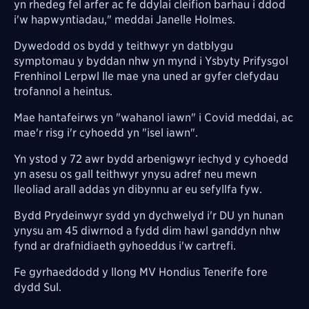
yn rhedeg fel arfer ac fe ddylai cleifion barhau i ddod
i'w hapwyntiadau," meddai
Janelle Holmes.
Dywedodd os bydd y teithwyr yn datblygu
symptomau y byddan nhw yn mynd i Ysbyty Prifysgol
Frenhinol Lerpwl lle mae yna uned ar gyfer clefydau
trofannol a heintus.
Mae hantafeirws yn "wahanol iawn" i Covid meddai, ac
mae'r risg i'r cyhoedd yn "isel iawn".
Yn ystod y 72 awr bydd arbenigwyr iechyd y cyhoedd
yn asesu os gall teithwyr ynysu adref neu mewn
lleoliad arall addas yn dibynnu ar eu sefyllfa fyw.
Bydd Prydeinwyr sydd yn dychwelyd i'r DU yn hunan
ynysu am 45 diwrnod a fydd dim hawl ganddyn nhw
fynd ar drafnidiaeth gyhoeddus i'w cartrefi.
Fe gyrhaeddodd y llong MV Hondius Tenerife fore
dydd Sul.