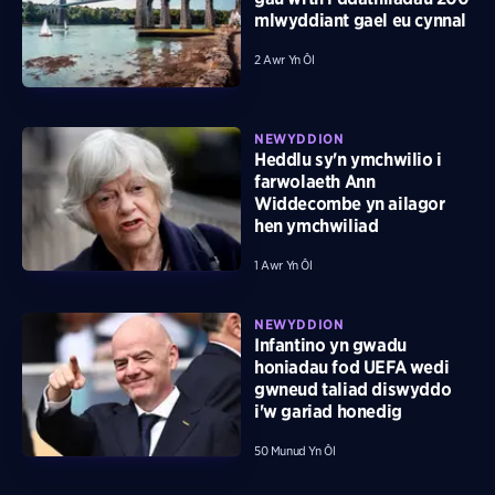
mlwyddiant gael eu cynnal
2 Awr Yn Ôl
NEWYDDION
Heddlu sy'n ymchwilio i
farwolaeth Ann
Widdecombe yn ailagor
hen ymchwiliad
1 Awr Yn Ôl
NEWYDDION
Infantino yn gwadu
honiadau fod UEFA wedi
gwneud taliad diswyddo
i'w gariad honedig
50 Munud Yn Ôl