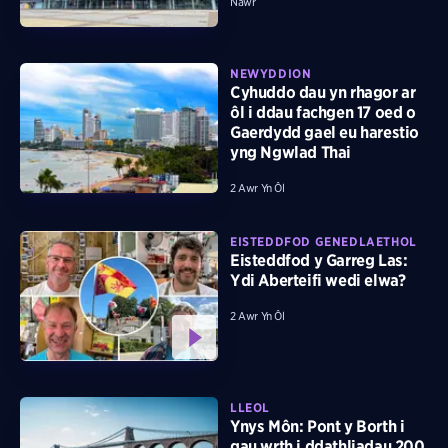
Nawr
NEWYDDION
Cyhuddo dau yn rhagor ar
ôl i ddau fachgen 17 oed o
Gaerdydd gael eu harestio
yng Ngwlad Thai
2 Awr Yn Ôl
EISTEDDFOD GENEDLAETHOL
Eisteddfod y Garreg Las:
Ydi Aberteifi wedi elwa?
2 Awr Yn Ôl
LLEOL
Ynys Môn: Pont y Borth i
gau wrth i ddathliadau 200