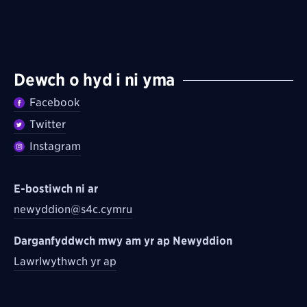
Dewch o hyd i ni yma
Facebook
Twitter
Instagram
E-bostiwch ni ar
newyddion@s4c.cymru
Darganfyddwch mwy am yr ap Newyddion
Lawrlwythwch yr ap