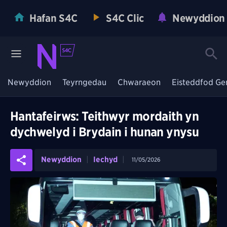
Hafan S4C
S4C Clic
Newyddion
Newyddion
Teyrngedau
Chwaraeon
Eisteddfod Ge
Hantafeirws: Teithwyr mordaith yn
dychwelyd i Brydain i hunan ynysu
Newyddion
Iechyd
11/05/2026