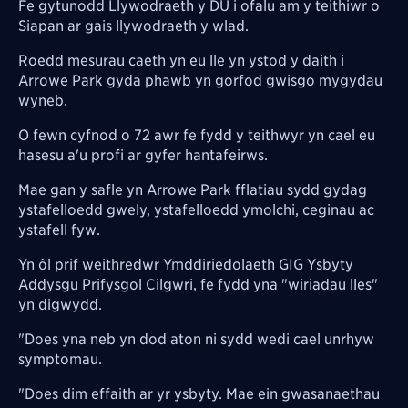
Fe gytunodd Llywodraeth y DU i ofalu am y teithiwr o
Siapan ar gais llywodraeth y wlad.
Roedd mesurau caeth yn eu lle yn ystod y daith i
Arrowe Park gyda phawb yn gorfod gwisgo mygydau
wyneb.
O fewn cyfnod o 72 awr fe fydd y teithwyr yn cael eu
hasesu a'u profi ar gyfer hantafeirws.
Mae gan y safle yn Arrowe Park fflatiau sydd gydag
ystafelloedd gwely, ystafelloedd ymolchi, ceginau ac
ystafell fyw.
Yn ôl prif weithredwr Ymddiriedolaeth GIG Ysbyty
Addysgu Prifysgol Cilgwri, fe fydd yna "wiriadau lles"
yn digwydd.
"Does yna neb yn dod aton ni sydd wedi cael unrhyw
symptomau.
"Does dim effaith ar yr ysbyty. Mae ein gwasanaethau