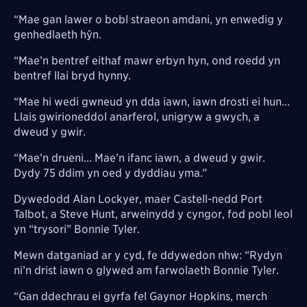
“Mae gan lawer o bobl straeon amdani, yn enwedig y
genhedlaeth hŷn.
“Mae’n bentref eithaf mawr erbyn hyn, ond roedd yn
bentref llai bryd hynny.
“Mae hi wedi gwneud yn dda iawn, iawn drosti ei hun...
Llais gwirioneddol anarferol, unigryw a gwych, a
dweud y gwir.
“Mae’n drueni... Mae’n ifanc iawn, a dweud y gwir.
Dydy 75 ddim yn oed y dyddiau yma.”
Dywedodd Alan Lockyer, maer Castell-nedd Port
Talbot, a Steve Hunt, arweinydd y cyngor, fod pobl leol
yn “trysori” Bonnie Tyler.
Mewn datganiad ar y cyd, fe ddywedon nhw: “Rydyn
ni’n drist iawn o glywed am farwolaeth Bonnie Tyler.
“Gan ddechrau ei gyrfa fel Gaynor Hopkins, merch