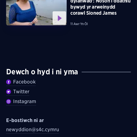
dylanwad': Noson i ddathlu
bywyd yr arweinydd
corawl Sioned James
11 Awr Yn Ôl
Dewch o hyd i ni yma
Facebook
Twitter
Instagram
E-bostiwch ni ar
newyddion@s4c.cymru