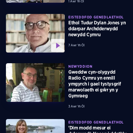
1 Awr Yn Ôl
EISTEDDFOD GENEDLAETHOL
Ethol Tudur Dylan Jones yn
ddarpar Archdderwydd
newydd Cymru
7 Awr Yn Ôl
NEWYDDION
Gweddw cyn-olygydd
Radio Cymru yn ennill
ymgyrch i gael tystysgrif
marwolaeth ei gŵr yn y
Gymraeg
3 Awr Yn Ôl
EISTEDDFOD GENEDLAETHOL
'Dim modd mesur ei