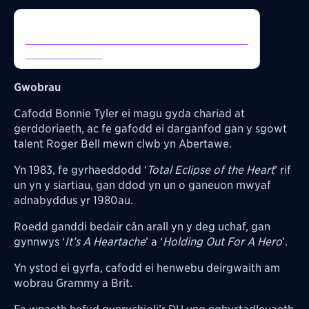
Inline Tweet:
https://twitter.com/NewyddionS4C/status/20753
06245796348301
Gwobrau
Cafodd Bonnie Tyler ei magu gyda chariad at
gerddoriaeth, ac fe gafodd ei darganfod gan y sgowt
talent Roger Bell mewn clwb yn Abertawe.
Yn 1983, fe gyrhaeddodd ‘
Total Eclipse of the Heart
’ rif
un yn y siartiau, gan ddod yn un o ganeuon mwyaf
adnabyddus yr 1980au.
Roedd ganddi bedair cân arall yn y deg uchaf, gan
gynnwys ‘
It’s A Heartache
’ a ‘
Holding Out For A Hero
’.
Yn ystod ei gyrfa, cafodd ei henwebu deirgwaith am
wobrau Grammy a Brit.