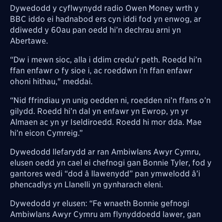
Dywedodd y cyflwynydd radio Owen Money wrth y
BBC iddo ei hadnabod ers cyn iddi fod yn enwog, ar
ddiwedd y 60au pan oedd hi’n dechrau arni yn
Abertawe.
“Dw i mewn sioc, alla i ddim credu’r peth. Roedd hi’n
ffan enfawr o fy sioe i, ac roeddwn i’n ffan enfawr
ohoni hithau," meddai.
“Nid ffrindiau yn unig oedden ni, roedden ni’n ffans o’n
gilydd. Roedd hi’n dal yn enfawr yn Ewrop, yn yr
Almaen ac yn yr Iseldiroedd. Roedd hi mor dda. Mae
hi’n eicon Cymreig.”
Dywedodd llefarydd ar ran Ambiwlans Awyr Cymru,
elusen oedd yn cael ei chefnogi gan Bonnie Tyler, fod y
gantores wedi “dod â llawenydd” pan ymwelodd â’i
phencadlys yn Llanelli yn gynharach eleni.
Dywedodd yr elusen: “Fe wnaeth Bonnie gefnogi
Ambiwlans Awyr Cymru am flynyddoedd lawer, gan