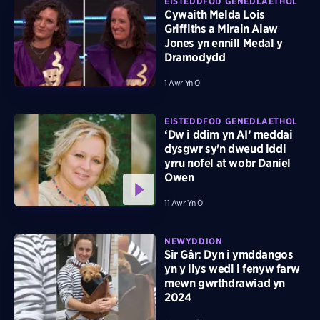
EISTEDDFOD GENEDLAETHOL
Cywaith Melda Lois
Griffiths a Mirain Alaw
Jones yn ennill Medal y
Dramodydd
1 Awr Yn Ôl
EISTEDDFOD GENEDLAETHOL
‘Dw i ddim yn AI’ meddai
dysgwr sy'n dweud iddi
yrru nofel at wobr Daniel
Owen
11 Awr Yn Ôl
NEWYDDION
Sir Gâr: Dyn i ymddangos
yn y llys wedi i fenyw farw
mewn gwrthdrawiad yn
2024