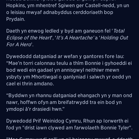
Hopkins, ym mhentref Sgiwen ger Castell-nedd, yn un
o leisiau mwyaf adnabyddus cerddoriaeth bop
Prydain.
Daeth yn enwog ledled y byd am ganeuon fel '
Total
Eclipse of the Heart
’, ‘
It’s A Heartache’
a ‘
Holding Out
For A Hero
’.
Dywedodd datganiad ar wefan y gantores fore Iau:
“Mae’n torri calonnau teulu a thîm Bonnie i gyhoeddi ei
bod wedi ein gadael yn annisgwyl neithiwr mewn
ysbyty ym Mhortiwgal o ganlyniad i salwch yr oedd yn
cael ei thrin amdano.
“Byddwn yn rhannu datganiad ehangach yn y man ond
nawr, hoffwn ofyn am breifatrwydd tra ein bod yn
ymdopi â’r drasiedi hwn.”
Dywedodd Prif Weinidog Cymru, Rhun ap Iorwerth ei
fod yn "drist iawn clywed am farwolaeth Bonnie Tyler".