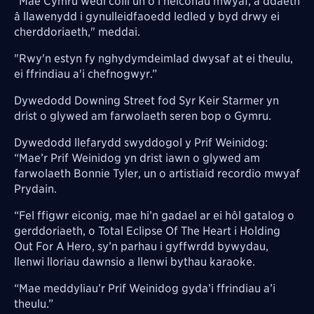
"Mae Cymru wedi colli un o'i heiconau mwyaf, a ddaeth
â llawenydd i gynulleidfaoedd ledled y byd drwy ei
cherddoriaeth," meddai.
"Rwy'n estyn fy nghydymdeimlad dwysaf at ei theulu,
ei ffrindiau a'i chefnogwyr.”
Dywedodd Downing Street fod Syr Keir Starmer yn
drist o glywed am farwolaeth seren bop o Gymru.
Dywedodd llefarydd swyddogol y Prif Weinidog:
“Mae’r Prif Weinidog yn drist iawn o glywed am
farwolaeth Bonnie Tyler, un o artistiaid recordio mwyaf
Prydain.
“Fel ffigwr eiconig, mae hi’n gadael ar ei hôl gatalog o
gerddoriaeth, o Total Eclipse Of The Heart i Holding
Out For A Hero, sy’n parhau i gyffwrdd bywydau,
llenwi lloriau dawnsio a llenwi bythau karaoke.
“Mae meddyliau’r Prif Weinidog gyda’i ffrindiau a’i
theulu.”