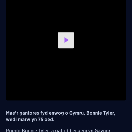
Play
Video
Mae’r gantores fyd enwog o Gymru, Bonnie Tyler,
wedi marw yn 75 oed.
Roedd Bonnie Tyler, a gafodd ei geni yn Gaynor