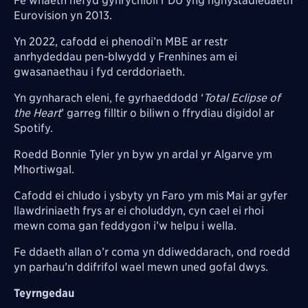
Fe wnaeth hefyd gynrychioli’r DU yng nghystadleuaeth
Eurovision yn 2013.
Yn 2022, cafodd ei phenodi’n MBE ar restr
anrhydeddau pen-blwydd y Frenhines am ei
gwasanaethau i fyd cerddoriaeth.
Yn gynharach eleni, fe gyrhaeddodd ‘
Total Eclipse of
the Heart
’ garreg filltir o biliwn o ffrydiau digidol ar
Spotify.
Roedd Bonnie Tyler yn byw yn ardal yr Algarve ym
Mhortiwgal.
Cafodd ei chludo i ysbyty yn Faro ym mis Mai ar gyfer
llawdriniaeth frys ar ei choluddyn, cyn cael ei rhoi
mewn coma gan feddygon i’w helpu i wella.
Fe ddaeth allan o’r coma yn ddiweddarach, ond roedd
yn parhau’n ddifrifol wael mewn uned gofal dwys.
Teyrngedau