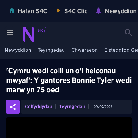
Hafan S4C
S4C Clic
Newyddion
Newyddion
Teyrngedau
Chwaraeon
Eisteddfod Ge
'Cymru wedi colli un o'i heiconau
mwyaf': Y gantores Bonnie Tyler wedi
marw yn 75 oed
Celfyddydau
Teyrngedau
09/07/2026