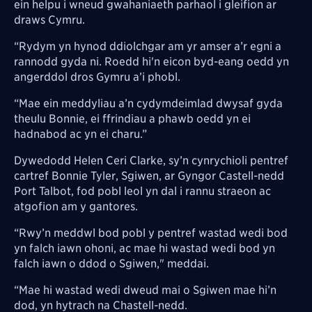
ein helpu i wneud gwahaniaeth parhaol i gleifion ar
draws Cymru.
“Rydym yn hynod ddiolchgar am yr amser a’r egni a
rannodd gyda ni. Roedd hi'n eicon byd-eang oedd yn
angerddol dros Gymru a’i phobl.
“Mae ein meddyliau a’n cydymdeimlad dwysaf gyda
theulu Bonnie, ei ffrindiau a phawb oedd yn ei
hadnabod ac yn ei charu.”
Dywedodd Helen Ceri Clarke, sy’n cynrychioli pentref
cartref Bonnie Tyler, Sgiwen, ar Gyngor Castell-nedd
Port Talbot, fod pobl leol yn dal i rannu straeon ac
atgofion am y gantores.
“Rwy’n meddwl bod pobl y pentref wastad wedi bod
yn falch iawn ohoni, ac mae hi wastad wedi bod yn
falch iawn o ddod o Sgiwen," meddai.
“Mae hi wastad wedi dweud mai o Sgiwen mae hi’n
dod, yn hytrach na Chastell-nedd.