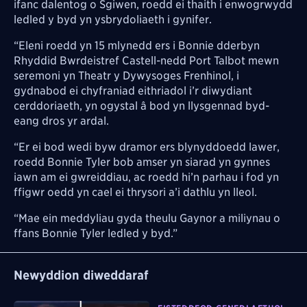
ifanc dalentog o Sgiwen, roedd ei thaith i enwogrwydd
ledled y byd yn ysbrydoliaeth i gynifer.
“Eleni roedd yn 15 mlynedd ers i Bonnie dderbyn
Rhyddid Bwrdeistref Castell-nedd Port Talbot mewn
seremoni yn Theatr y Dywysoges Frenhinol, i
gydnabod ei chyfraniad eithriadol i’r diwydiant
cerddoriaeth, yn ogystal â bod yn llysgennad byd-
eang dros yr ardal.
“Er ei bod wedi byw dramor ers blynyddoedd lawer,
roedd Bonnie Tyler bob amser yn siarad yn gynnes
iawn am ei gwreiddiau, ac roedd hi’n parhau i fod yn
ffigwr oedd yn cael ei thrysori a’i dathlu yn lleol.
“Mae ein meddyliau gyda theulu Gaynor a miliynau o
ffans Bonnie Tyler ledled y byd.”
Newyddion diweddaraf