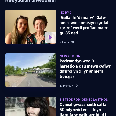
Newyddion diweddaraf
IECHYD
‘Gallai hi ’di marw’: Galw
am newid comisiynu gofal
cartref wedi profiad mam-
gu 83 oed
2 Awr Yn Ôl
NEWYDDION
Pedwar dyn wedi’u
harestio a dau mewn cyflwr
difrifol yn dilyn anhrefn
treisgar
57 Munud Yn Ôl
EISTEDDFOD GENEDLAETHOL
Cynnal gwasanaeth coffa
50 mlynedd ers i ddyn
ifanc farw wrth gerdded i