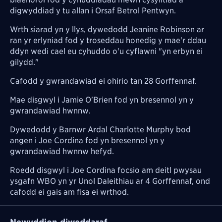
digwyddiad y tu allan i Orsaf Betrol Pentwyn.
Wrth siarad yn y llys, dywedodd Jeanine Robinson ar
ran yr erlyniad fod y troseddau honedig y mae'r ddau
ddyn wedi cael eu cyhuddo o'u cyflawni "yn erbyn ei
gilydd."
Cafodd y gwrandawiad ei ohirio tan 28 Gorffennaf.
Mae disgwyl i Jamie O'Brien fod yn bresennol yn y
gwrandawiad hwnnw.
Dywedodd y Barnwr Ardal Charlotte Murphy bod
angen i Joe Cordina fod yn bresennol yn y
gwrandawiad hwnnw hefyd.
Roedd disgwyl i Joe Cordina focsio am deitl pwysau
ysgafn WBO yn yr Unol Daleithiau ar 4 Gorffennaf, ond
cafodd ei gais am fisa ei wrthod.