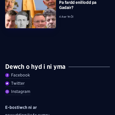
Pa fardd enillodd pa
Gadair?
4 Awr Yn Ôl
Dewch o hyd i ni yma
Facebook
Twitter
Instagram
E-bostiwch ni ar