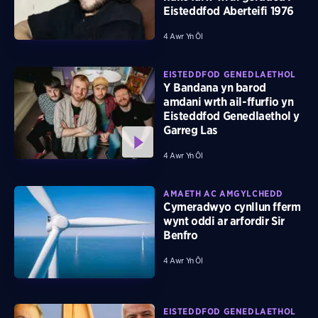
Eisteddfod Aberteifi 1976
4 Awr Yn Ôl
EISTEDDFOD GENEDLAETHOL
Y Bandana yn barod
amdani wrth ail-ffurfio yn
Eisteddfod Genedlaethol y
Garreg Las
4 Awr Yn Ôl
AMAETH AC AMGYLCHEDD
Cymeradwyo cynllun fferm
wynt oddi ar arfordir Sir
Benfro
4 Awr Yn Ôl
EISTEDDFOD GENEDLAETHOL