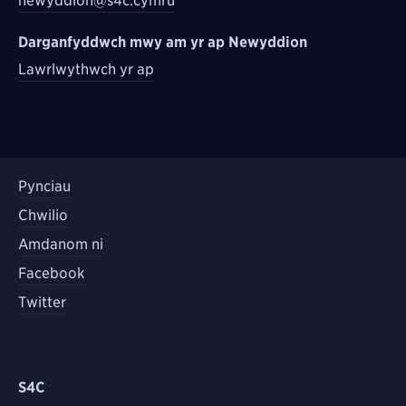
newyddion@s4c.cymru
Darganfyddwch mwy am yr ap Newyddion
Lawrlwythwch yr ap
Pynciau
Chwilio
Amdanom ni
Facebook
Twitter
S4C