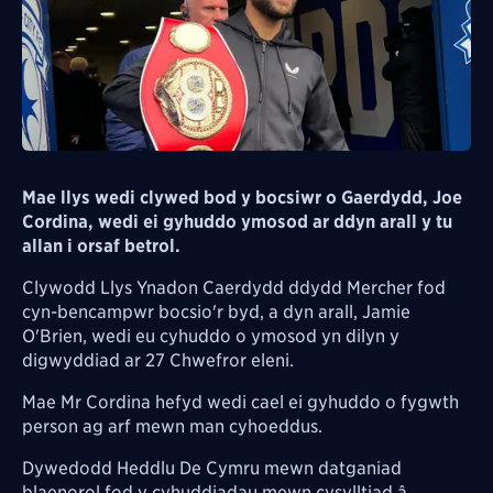
Mae llys wedi clywed bod y bocsiwr o Gaerdydd, Joe
Cordina, wedi ei gyhuddo ymosod ar ddyn arall y tu
allan i orsaf betrol.
Clywodd Llys Ynadon Caerdydd ddydd Mercher fod
cyn-bencampwr bocsio'r byd, a dyn arall, Jamie
O'Brien, wedi eu cyhuddo o ymosod yn dilyn y
digwyddiad ar 27 Chwefror eleni.
Mae Mr Cordina hefyd wedi cael ei gyhuddo o fygwth
person ag arf mewn man cyhoeddus.
Dywedodd Heddlu De Cymru mewn datganiad
blaenorol fod y cyhuddiadau mewn cysylltiad â