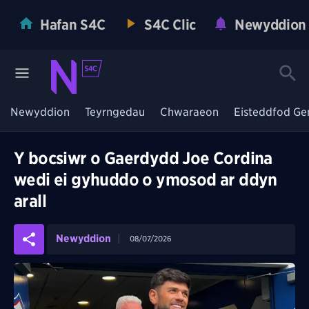
Hafan S4C
S4C Clic
Newyddion
Newyddion
Teyrngedau
Chwaraeon
Eisteddfod Ge
Y bocsiwr o Gaerdydd Joe Cordina
wedi ei gyhuddo o ymosod ar ddyn
arall
Newyddion
08/07/2026