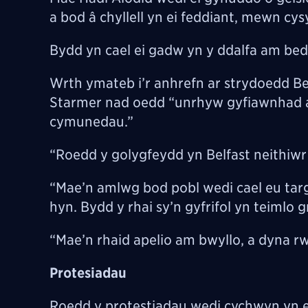
a bod â chyllell yn ei feddiant, mewn cys
Bydd yn cael ei gadw yn y ddalfa am bed
Wrth ymateb i’r anhrefn ar strydoedd Be
Starmer nad oedd “unrhyw gyfiawnhad a
cymunedau.”
“Roedd y golygfeydd yn Belfast neithiwr
“Mae’n amlwg bod pobl wedi cael eu tar
hyn. Bydd y rhai sy’n gyfrifol yn teimlo g
“Mae’n rhaid apelio am bwyllo, a dyna r
Protesiadau
Roedd y protestiadau wedi cychwyn yn e