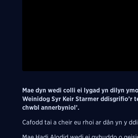
Mae dyn wedi colli ei lygad yn dilyn ymos
Weinidog Syr Keir Starmer ddisgrifio’r t
chwbl annerbyniol’.
Cafodd tai a cheir eu rhoi ar dân yn y 
Mae Hadi Alodid wedi ei gyhuddo o geisi