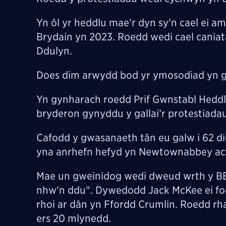
Yn ôl yr heddlu mae'r dyn sy'n cael ei 
Brydain yn 2023. Roedd wedi cael caniatâ
Ddulyn.
Does dim arwydd bod yr ymosodiad yn gy
Yn gynharach roedd Prif Gwnstabl Heddlu
bryderon gynyddu y gallai’r protestiadau
Cafodd y gwasanaeth tân eu galw i 62 d
yna anrhefn hefyd yn Newtownabbey ac
Mae un gweinidog wedi dweud wrth y BBC
nhw'n ddu". Dywedodd Jack McKee ei fod 
rhoi ar dân yn Ffordd Crumlin. Roedd rh
ers 20 mlynedd.