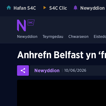
Hafan S4C
S4C Clic
Newyddion
Newyddion
Teyrngedau
Chwaraeon
Eisted
Anhrefn Belfast yn ‘
Newyddion
10/06/2026