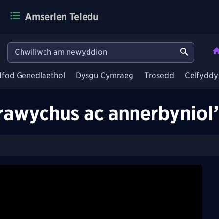
Amserlen Teledu
dfod Genedlaethol
Dysgu Cymraeg
Trosedd
Celfyddy
frawychus ac annerbynio