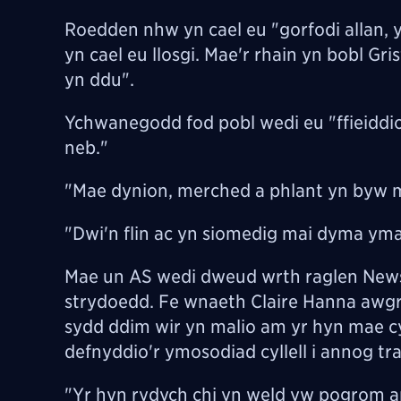
Roedden nhw yn cael eu "gorfodi allan, y
yn cael eu llosgi. Mae'r rhain yn bobl Gr
yn ddu".
Ychwanegodd fod pobl wedi eu "ffieiddio
neb."
"Mae dynion, merched a phlant yn byw m
"Dwi'n flin ac yn siomedig mai dyma yma
Mae un AS wedi dweud wrth raglen Newsn
strydoedd. Fe wnaeth Claire Hanna awgr
sydd ddim wir yn malio am yr hyn mae 
defnyddio'r ymosodiad cyllell i annog tra
"Yr hyn rydych chi yn weld yw pogrom ar