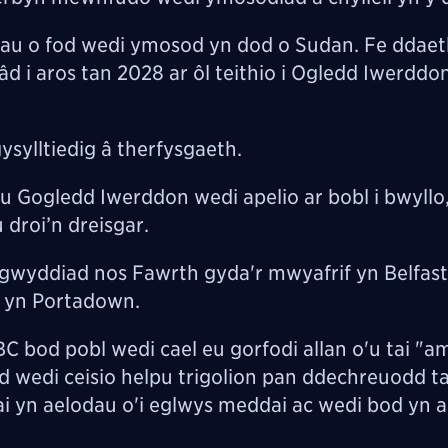
amau o fod wedi ymosod yn dod o Sudan. Fe ddaet
d i aros tan 2028 ar ôl teithio i Ogledd Iwerddo
sylltiedig â therfysgaeth.
 Gogledd Iwerddon wedi apelio ar bobl i bwyllo,
 droi’n dreisgar.
igwyddiad nos Fawrth gyda'r mwyafrif yn Belfas
 yn Portadown.
 bod pobl wedi cael eu gorfodi allan o'u tai "a
wedi ceisio helpu trigolion pan ddechreuodd ta
ai yn aelodau o'i eglwys meddai ac wedi bod yn 