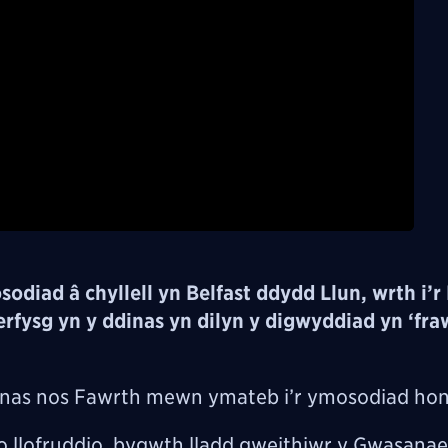
Video
odiad â chyllell yn Belfast ddydd Llun, wrth i’r 
erfysg yn y ddinas yn dilyn y digwyddiad yn ‘fr
ddinas nos Fawrth mewn ymateb i’r ymosodiad hon
o llofruddio, bygwth lladd gweithiwr y Gwasana