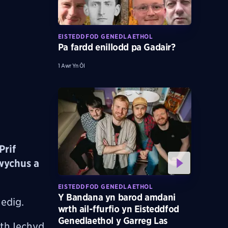
EISTEDDFOD GENEDLAETHOL
Pa fardd enillodd pa Gadair?
1 Awr Yn Ôl
Prif
awychus a
EISTEDDFOD GENEDLAETHOL
Y Bandana yn barod amdani
edig.
wrth ail-ffurfio yn Eisteddfod
Genedlaethol y Garreg Las
eth Iechyd