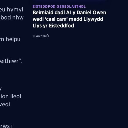
EISTEDDFOD GENEDLAETHOL
 eu hymyl
Beirniaid dadl AI y Daniel Owen
os bod nhw
wedi ‘cael cam’ medd Llywydd
Llys yr Eisteddfod
12 Awr Yn Ôl
yn helpu
eithiwr".
y
on lleol
wedi
rws i