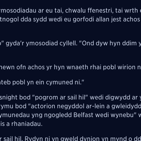
mosodiadau ar eu tai, chwalu ffenestri, tai wrth
istnogol dda sydd wedi eu gorfodi allan jest ach
" gyda'r ymosodiad cyllell. "Ond dyw hyn ddim 
ewn ofn achos yr hyn wnaeth rhai pobl wirion n
teb pobl yn ein cymuned ni."
ight bod "pogrom ar sail hil" wedi digwydd ar 
ymu bod "actorion negyddol ar-lein a gwleidyddi
cymunedau yng ngogledd Belfast wedi wynebu" 
is a rhaniadau.
 sail hil. Rydyn ni yn gweld dynion yn mynd o dd