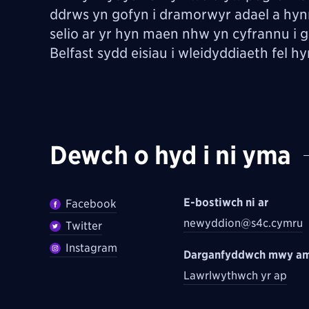
ddrws yn gofyn i dramorwyr adael a hynn
selio ar yr hyn maen nhw yn cyfrannu i 
Belfast sydd eisiau i wleidyddiaeth fel 
Dewch o hyd i ni yma
E-bostiwch ni ar
Facebook
newyddion@s4c.cymru
Twitter
Instagram
Darganfyddwch mwy am
Lawrlwythwch yr ap