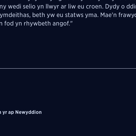
y wedi selio yn llwyr ar liw eu croen. Dydy o dd
gymdeithas, beth yw eu statws yma. Mae'n frawyc
hyn fod yn rhywbeth angof."
 yr ap Newyddion