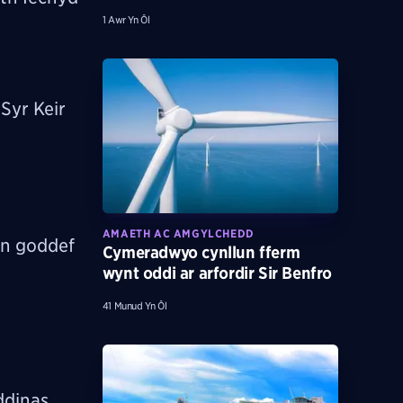
1 Awr Yn Ôl
Syr Keir
AMAETH AC AMGYLCHEDD
yn goddef
Cymeradwyo cynllun fferm
wynt oddi ar arfordir Sir Benfro
41 Munud Yn Ôl
ddinas.