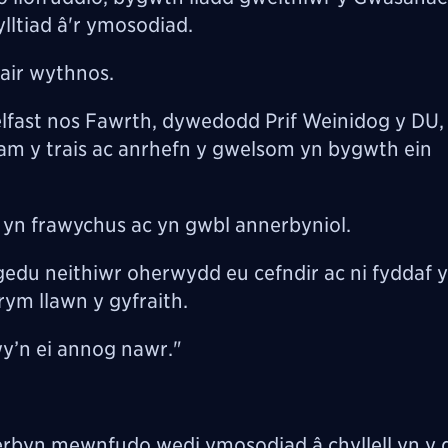
ylltiad â'r ymosodiad.
air wythnos.
lfast nos Fawrth, dywedodd Prif Weinidog y DU, 
m y trais ac anrhefn y gwelsom yn bygwth ein
 yn frawychus ac yn gwbl annerbyniol.
gedu neithiwr oherwydd eu cefndir ac ni fyddaf 
rym llawn y gyfraith.
wy’n ei annog nawr."
rbyn mewnfudo wedi ymosodiad â chyllell yn y 