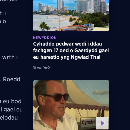
h i
n o
NEWYDDION
Cyhuddo pedwar wedi i ddau
fachgen 17 oed o Gaerdydd gael
 wrth i
eu harestio yng Ngwlad Thai
10 Awr Yn Ôl
t. Roedd
m eu bod
i gael eu
aelodau