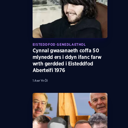
EISTEDDFOD GENEDLAETHOL
Cynnal gwasanaeth coffa 50
mlynedd ers i ddyn ifanc farw
wrth gerdded i Eisteddfod
Aberteifi 1976
1 Awr Yn Ôl