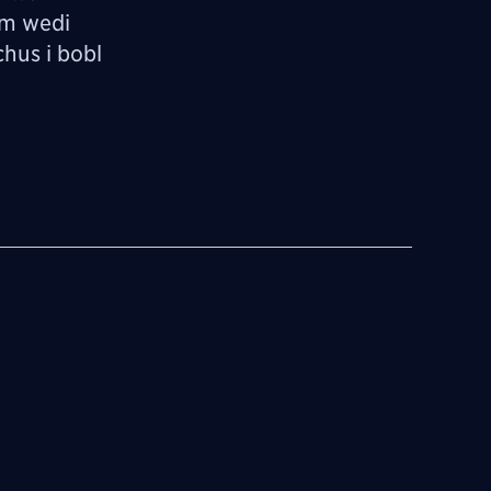
im wedi
hus i bobl