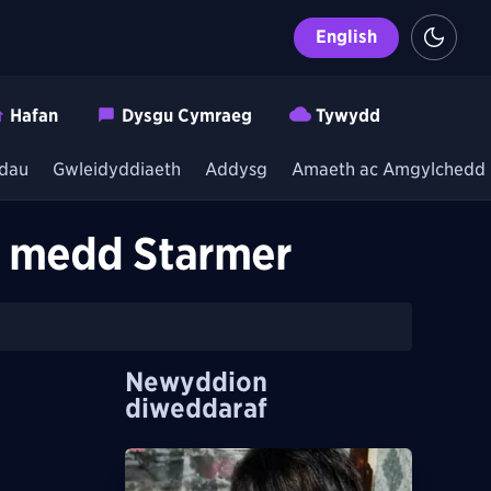
English
Hafan
Dysgu Cymraeg
Tywydd
dau
Gwleidyddiaeth
Addysg
Amaeth ac Amgylchedd
l’ medd Starmer
Newyddion
diweddaraf