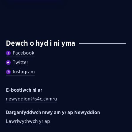
Dewch o hyd i ni yma
Facebook
Twitter
Instagram
E-bostiwch ni ar
newyddion@s4c.cymru
Darganfyddwch mwy am yr ap Newyddion
Lawrlwythwch yr ap