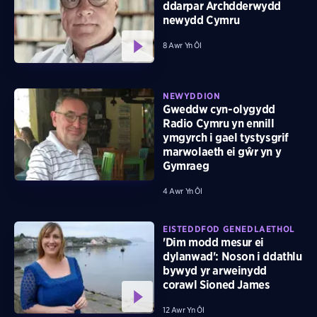
ddarpar Archdderwydd
newydd Cymru
8 Awr Yn Ôl
NEWYDDION
Gweddw cyn-olygydd
Radio Cymru yn ennill
ymgyrch i gael tystysgrif
marwolaeth ei gŵr yn y
Gymraeg
4 Awr Yn Ôl
EISTEDDFOD GENEDLAETHOL
'Dim modd mesur ei
dylanwad': Noson i ddathlu
bywyd yr arweinydd
corawl Sioned James
12 Awr Yn Ôl