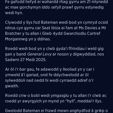
Fe gafodd hefyd ei wahardd rhag gyrru am 21 mlynedd
ac mae gorchymyn iddo sefyll prawf gyrru estynedig
wedi hyn.
Clywodd y llys fod Bateman wedi bod yn cymryd ocsid
nitrus cyn gyrru car Seat Ibiza ei fam at Ms Davies a Mr
Bratcher y tu allan i Glwb 4ydd Gwarchodlu Cartref
Morgannwg yn y ddinas.
Roedd wedi bod yn y clwb gyda’i ffrindiau i weld gig
gan y band
General Levy
ar noson y digwyddiad, nos
Sadwrn 27 Medi 2025.
Ar ôl i’r bar gau, fe adawodd y lleoliad yn y car i
ymweld â’i gariad, ond fe ddychwelodd ar ôl
sylweddoli nad oedd hi wedi cyrraedd adref o’r
gwaith.
Roedd criw o bobl wedi ymgasglu y tu allan i’r clwb ac
roedd yr awyrgylch yn mynd yn “hyll”, meddai’r llys.
Gwelodd Bateman ei frawd mewn anghydfod â grŵp o