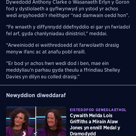
Dywedodd Anthony Clarke o Wasanaeth Erlyn y Goron
fod y dystiolaeth a gyflwynwyd yn ystod yr achos
wedi argyhoeddi’r rheithgor “nad damwain oedd hon”.
“Fe wnaeth y diffynnydd ddefnyddio ei gar yn fwriadol
fel arf, gyda chanlyniadau dinistriol," meddai.
“Arweiniodd ei weithredoedd at farwolaeth drasig
menyw ifanc ac at anafu pobl eraill.
“Er bod yr achos hwn wedi dod i ben, mae ein
meddyliau’n parhau gyda theulu a ffrindiau Shelley
Davies yn dilyn eu colled drasig.”
Newyddion diweddaraf
EISTEDDFOD GENEDLAETHOL
Cywaith Melda Lois
Griffiths a Mirain Alaw
Jones yn ennill Medal y
Dramodydd