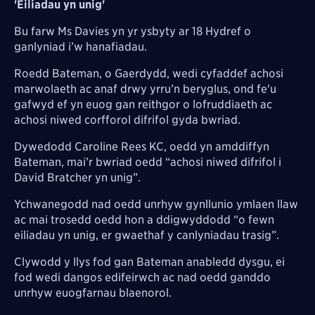
'Eiliadau yn unig'
Bu farw Ms Davies yn yr ysbyty ar 18 Hydref o
ganlyniad i’w hanafiadau.
Roedd Bateman, o Gaerdydd, wedi cyfaddef achosi
marwolaeth ac anaf drwy yrru’n beryglus, ond fe'u
gafwyd ef yn euog gan reithgor o lofruddiaeth ac
achosi niwed corfforol difrifol gyda bwriad.
Dywedodd Caroline Rees KC, oedd yn amddiffyn
Bateman, mai’r bwriad oedd “achosi niwed difrifol i
David Bratcher yn unig”.
Ychwanegodd nad oedd unrhyw gynllunio ymlaen llaw
ac mai trosedd oedd hon a ddigwyddodd “o fewn
eiliadau yn unig, er gwaethaf y canlyniadau trasig”.
Clywodd y llys fod gan Bateman anabledd dysgu, ei
fod wedi dangos edifeirwch ac nad oedd ganddo
unrhyw euogfarnau blaenorol.