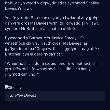
bobl, ac yn ystod y digwyddiad fe syrthiodd Shelley
Davies i’r llawr.
Yna fe yrrodd Bateman ei gar yn fwriadol at y grŵp,
gan yrru dros Ms Davies wrth iddi orwedd ar y llawr,
cyn taro Mr Bratcher a’i anafu’n ddifrifol.
Dywedodd y Barnwr Mrs Justice Stacey: “Fe
wnaethoch chi yrru’n syth dros [Ms Davies] ar
gyflymder o tua 10mya wrth ichi gyflymu tuag at Mr
Bratcher, cyn ei daro gyda’r car.
“Wnaethoch chi ddim stopio, ond fe wnaethoch chi
yrru i ffwrdd… fe wnaethoch chi ildio eich hun y
diwrnod canlynol.”
Image
Shelley Davies