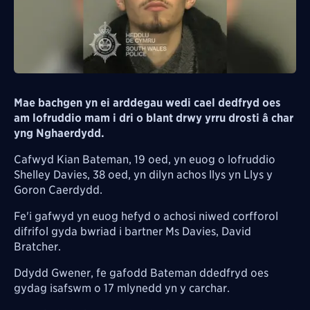
Mae bachgen yn ei arddegau wedi cael dedfryd oes
am lofruddio mam i dri o blant drwy yrru drosti â char
yng Nghaerdydd.
Cafwyd Kian Bateman, 19 oed, yn euog o lofruddio
Shelley Davies, 38 oed, yn dilyn achos llys yn Llys y
Goron Caerdydd.
Fe'i gafwyd yn euog hefyd o achosi niwed corfforol
difrifol gyda bwriad i bartner Ms Davies, David
Bratcher.
Ddydd Gwener, fe gafodd Bateman ddedfryd oes
gydag isafswm o 17 mlynedd yn y carchar.