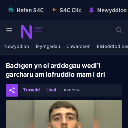
Hafan S4C
S4C Clic
Newyddion
Newyddion
Teyrngedau
Chwaraeon
Eisteddfod Ge
Bachgen yn ei arddegau wedi’i
garcharu am lofruddio mam i dri
Trosedd
Lleol
03/07/2026