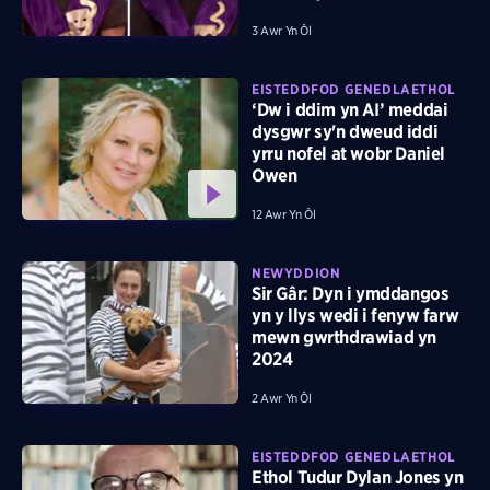
3 Awr Yn Ôl
EISTEDDFOD GENEDLAETHOL
‘Dw i ddim yn AI’ meddai
dysgwr sy'n dweud iddi
yrru nofel at wobr Daniel
Owen
12 Awr Yn Ôl
NEWYDDION
Sir Gâr: Dyn i ymddangos
yn y llys wedi i fenyw farw
mewn gwrthdrawiad yn
2024
2 Awr Yn Ôl
EISTEDDFOD GENEDLAETHOL
Ethol Tudur Dylan Jones yn