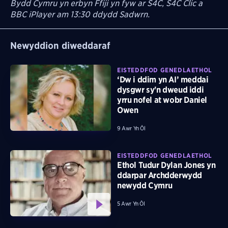
Bydd Cymru yn erbyn Ffiji yn fyw ar S4C, S4C Clic a
BBC iPlayer am 13:30 ddydd Sadwrn.
Newyddion diweddaraf
EISTEDDFOD GENEDLAETHOL
‘Dw i ddim yn AI’ meddai
dysgwr sy'n dweud iddi
yrru nofel at wobr Daniel
Owen
9 Awr Yn Ôl
EISTEDDFOD GENEDLAETHOL
Ethol Tudur Dylan Jones yn
ddarpar Archdderwydd
newydd Cymru
5 Awr Yn Ôl