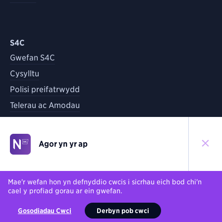
S4C
Gwefan S4C
Cysylltu
Polisi preifatrwydd
Telerau ac Amodau
Agor yn yr ap
©
2026
S4C
Yn ôl i'r brig
Mae'r wefan hon yn defnyddio cwcis i sicrhau eich bod chi'n
cael y profiad gorau ar ein gwefan.
Gosodiadau Cwci
Derbyn pob cwci