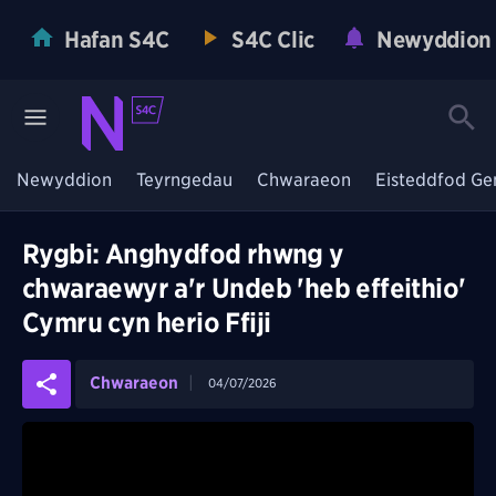
Hafan S4C
S4C Clic
Newyddion
Newyddion
Teyrngedau
Chwaraeon
Eisteddfod Ge
Rygbi: Anghydfod rhwng y
chwaraewyr a'r Undeb 'heb effeithio'
Cymru cyn herio Ffiji
Chwaraeon
04/07/2026