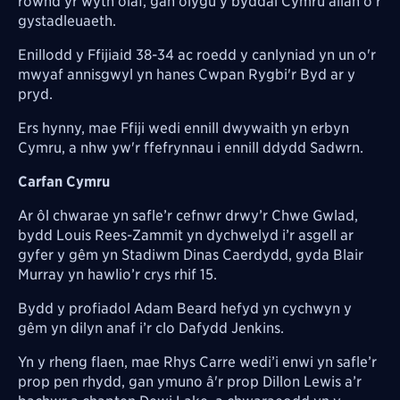
rownd yr wyth olaf, gan olygu y byddai Cymru allan o'r
gystadleuaeth.
Enillodd y Ffijiaid 38-34 ac roedd y canlyniad yn un o'r
mwyaf annisgwyl yn hanes Cwpan Rygbi'r Byd ar y
pryd.
Ers hynny, mae Ffiji wedi ennill dwywaith yn erbyn
Cymru, a nhw yw'r ffefrynnau i ennill ddydd Sadwrn.
Carfan Cymru
Ar ôl chwarae yn safle’r cefnwr drwy’r Chwe Gwlad,
bydd Louis Rees-Zammit yn dychwelyd i’r asgell ar
gyfer y gêm yn Stadiwm Dinas Caerdydd, gyda Blair
Murray yn hawlio’r crys rhif 15.
Bydd y profiadol Adam Beard hefyd yn cychwyn y
gêm yn dilyn anaf i’r clo Dafydd Jenkins.
Yn y rheng flaen, mae Rhys Carre wedi’i enwi yn safle’r
prop pen rhydd, gan ymuno â'r prop Dillon Lewis a’r