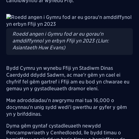
canolbwyntio ar wynebu Ffiji."
Image
Roedd angen i Gymru fod ar eu gorau'n
amddiffynnol yn erbyn Ffiji yn 2023 (Llun:
Asiantaeth Huw Evans)
Bydd Cymru yn wynebu Ffiji yn Stadiwm Dinas
Caerdydd ddydd Sadwrn, ac mae’r gêm yn cael ei
chyfrif fel gêm gartref i Ffiji am eu bod yn chwarae eu
gemau yn y gystadleuaeth dramor eleni.
Mae adroddiadau'n awgrymu mai tua 16,000 o
docynnau'n unig sydd wedi'i gwerthu ar gyfer y gêm
yn y brifddinas.
Dyma gêm gyntaf cystadleuaeth newydd
Pencampwriaeth y Cenhedloedd, lle bydd timau o