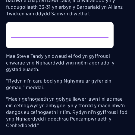
bachwr a chapten Dewi Lake, a chwaraeodd yn y
fuddugoliaeth 33-31 yn erbyn y Barbariaid yn Allianz
Twickenham ddydd Sadwrn diwethaf.
Inline Tweet:
https://twitter.com/NewyddionS4C/status/20725
96316350255347/photo/1
Mae Steve Tandy yn dweud ei fod yn gyffrous i
chwarae yng Nghaerdydd yng ngêm agoriadol y
gystadleuaeth.
“Rydyn ni’n caru bod yng Nghymru ar gyfer ein
gemau," meddai.
"Mae’r gefnogaeth yn golygu llawer iawn i ni ac mae
ein cefnogwyr yn anhygoel yn y ffordd y maen nhw’n
dangos eu cefnogaeth i’r tîm. Rydyn ni’n gyffrous i fod
yng Nghaerdydd i ddechrau Pencampwriaeth y
Cenhedloedd.”