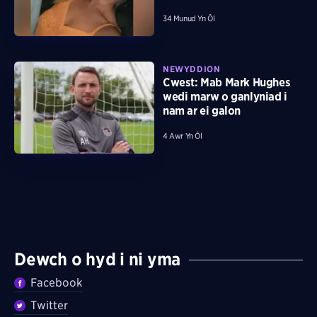
34 Munud Yn Ôl
NEWYDDION
Cwest: Mab Mark Hughes
wedi marw o ganlyniad i
nam ar ei galon
4 Awr Yn Ôl
Dewch o hyd i ni yma
Facebook
Twitter