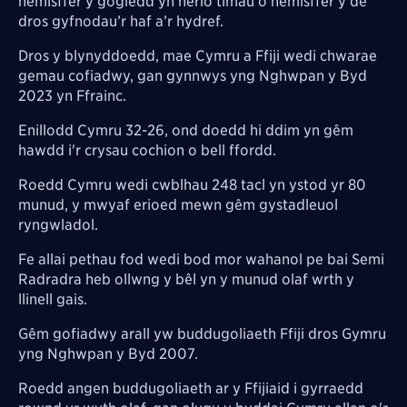
hemisffer y gogledd yn herio timau o hemisffer y de
dros gyfnodau’r haf a’r hydref.
Dros y blynyddoedd, mae Cymru a Ffiji wedi chwarae
gemau cofiadwy, gan gynnwys yng Nghwpan y Byd
2023 yn Ffrainc.
Enillodd Cymru 32-26, ond doedd hi ddim yn gêm
hawdd i'r crysau cochion o bell ffordd.
Roedd Cymru wedi cwblhau 248 tacl yn ystod yr 80
munud, y mwyaf erioed mewn gêm gystadleuol
ryngwladol.
Fe allai pethau fod wedi bod mor wahanol pe bai Semi
Radradra heb ollwng y bêl yn y munud olaf wrth y
llinell gais.
Gêm gofiadwy arall yw buddugoliaeth Ffiji dros Gymru
yng Nghwpan y Byd 2007.
Roedd angen buddugoliaeth ar y Ffijiaid i gyrraedd