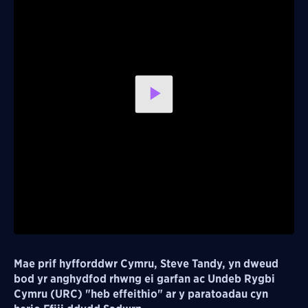
Play
Video
Mae prif hyfforddwr Cymru, Steve Tandy, yn dweud
bod yr anghydfod rhwng ei garfan ac Undeb Rygbi
Cymru (URC) "heb effeithio" ar y paratoadau cyn