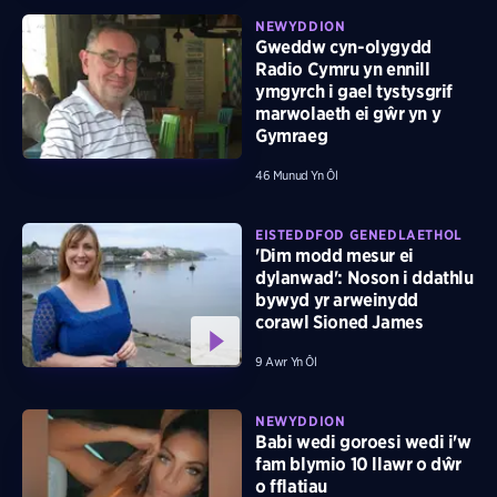
NEWYDDION
Gweddw cyn-olygydd
Radio Cymru yn ennill
ymgyrch i gael tystysgrif
marwolaeth ei gŵr yn y
Gymraeg
46 Munud Yn Ôl
EISTEDDFOD GENEDLAETHOL
'Dim modd mesur ei
dylanwad': Noson i ddathlu
bywyd yr arweinydd
corawl Sioned James
9 Awr Yn Ôl
NEWYDDION
Babi wedi goroesi wedi i'w
fam blymio 10 llawr o dŵr
o fflatiau