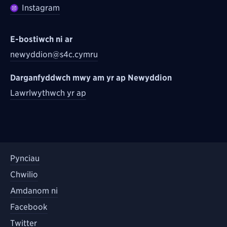
Instagram
E-bostiwch ni ar
newyddion@s4c.cymru
Darganfyddwch mwy am yr ap Newyddion
Lawrlwythwch yr ap
Pynciau
Chwilio
Amdanom ni
Facebook
Twitter