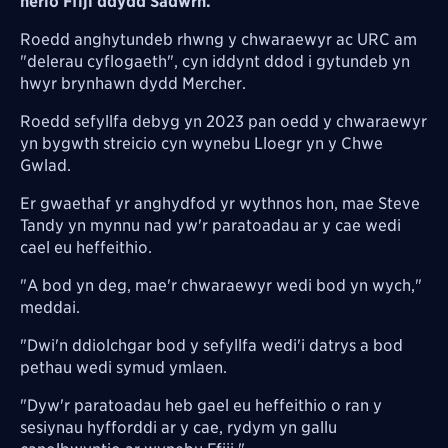
herio Ffiji ddydd Sadwrn.
Roedd anghytundeb rhwng y chwaraewyr ac URC am
"delerau cyflogaeth", cyn iddynt ddod i gytundeb yn
hwyr brynhawn dydd Mercher.
Roedd sefyllfa debyg yn 2023 pan oedd y chwaraewyr
yn bygwth streicio cyn wynebu Lloegr yn y Chwe
Gwlad.
Er gwaethaf yr anghydfod yr wythnos hon, mae Steve
Tandy yn mynnu nad yw'r paratoadau ar y cae wedi
cael eu heffeithio.
"A bod yn deg, mae'r chwaraewyr wedi bod yn wych,"
meddai.
"Dwi'n ddiolchgar bod y sefyllfa wedi'i datrys a bod
pethau wedi symud ymlaen.
"Dyw'r paratoadau heb gael eu heffeithio o ran y
sesiynau hyfforddi ar y cae, rydym yn gallu