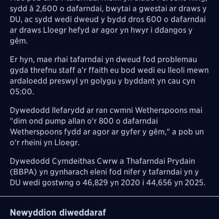
sydd â 2,600 o dafarndai, bwytai a gwestai ar draws y
DU, ac sydd wedi dweud y bydd dros 600 o dafarndai
ar draws Lloegr hefyd ar agor yn hwyr i ddangos y
gêm.
Er hyn, mae rhai tafarndai yn dweud fod problemau
gyda threfnu staff a'r ffaith eu bod wedi eu lleoli mewn
ardaloedd preswyl yn golygu y byddant yn cau cyn
05:00.
Dywedodd llefarydd ar ran cwmni Wetherspoons mai
"dim ond pump allan o'r 800 o dafarndai
Wetherspoons fydd ar agor ar gyfer y gêm," a pob un
o'r rheini yn Lloegr.
Dywedodd Cymdeithas Cwrw a Thafarndai Prydain
(BBPA) yn gynharach eleni fod nifer y tafarndai yn y
DU wedi gostwng o 46,829 yn 2020 i 44,656 yn 2025.
Newyddion diweddaraf