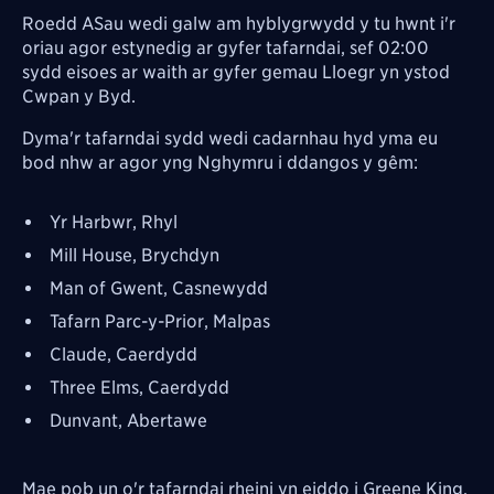
Roedd ASau wedi galw am hyblygrwydd y tu hwnt i'r
oriau agor estynedig ar gyfer tafarndai, sef 02:00
sydd eisoes ar waith ar gyfer gemau Lloegr yn ystod
Cwpan y Byd.
Dyma'r tafarndai sydd wedi cadarnhau hyd yma eu
bod nhw ar agor yng Nghymru i ddangos y gêm:
Yr Harbwr, Rhyl
Mill House,
Brychdyn
Man of Gwent, Casnewydd
Tafarn Parc-y-Prior, Malpas
Claude, Caerdydd
Three Elms, Caerdydd
Dunvant, Abertawe
Mae pob un o'r tafarndai rheini yn eiddo i Greene King,