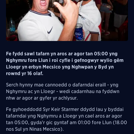
Fe fydd sawl tafarn yn aros ar agor tan 05:00 yng
Nghymru fore Llun i roi cyfle i gefnogwyr wylio gêm
Lloegr yn erbyn Mecsico yng Nghwpan y Byd yn
rownd yr 16 olaf.
Serch hynny mae cannoedd o dafarndai eraill - yng
Nghymru ac yn Lloegr - wedi cadarnhau na fyddwn
nhw ar agor ar gyfer yr achlysur.
Fe gyhoeddodd Syr Keir Starmer ddydd Iau y byddai
tafarndai yng Nghymru a Lloegr yn cael aros ar agor
tan 05:00, gyda'r gic gyntaf am 01:00 fore Llun (18.00
nos Sul yn Ninas Mecsico).