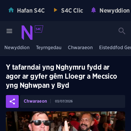
Hafan S4C
S4C Clic
Newyddion
Newyddion
Teyrngedau
Chwaraeon
Eisteddfod Ge
Y tafarndai yng Nghymru fydd ar
agor ar gyfer gêm Lloegr a Mecsico
yng Nghwpan y Byd
Chwaraeon
03/07/2026