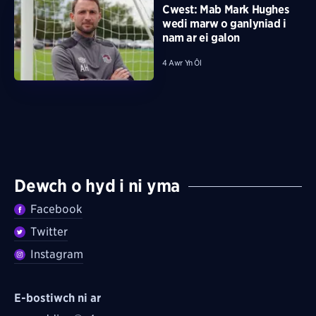
Cwest: Mab Mark Hughes
wedi marw o ganlyniad i
nam ar ei galon
4 Awr Yn Ôl
Dewch o hyd i ni yma
Facebook
Twitter
Instagram
E-bostiwch ni ar