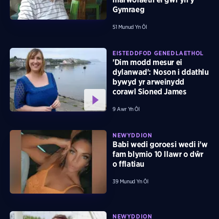
Gymraeg
51 Munud Yn Ôl
EISTEDDFOD GENEDLAETHOL
'Dim modd mesur ei
dylanwad': Noson i ddathlu
bywyd yr arweinydd
corawl Sioned James
9 Awr Yn Ôl
NEWYDDION
Babi wedi goroesi wedi i'w
fam blymio 10 llawr o dŵr
o fflatiau
39 Munud Yn Ôl
NEWYDDION