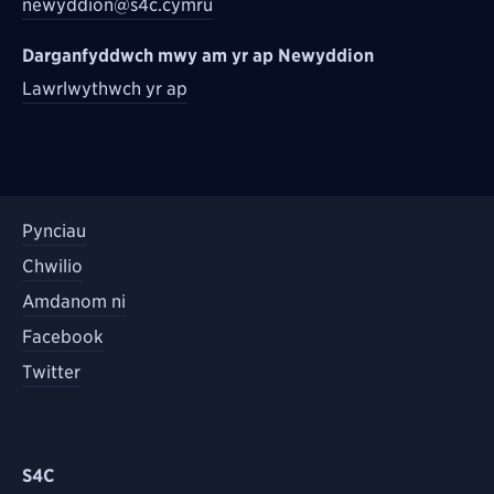
newyddion@s4c.cymru
Darganfyddwch mwy am yr ap Newyddion
Lawrlwythwch yr ap
Pynciau
Chwilio
Amdanom ni
Facebook
Twitter
S4C