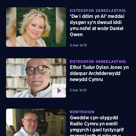
EISTEDDFOD GENEDLAETHOL
‘Dw i ddim yn AI’ meddai
dysgwr sy'n dweud iddi
yrru nofel at wobr Daniel
Owen
9 Awr Yn Ôl
EISTEDDFOD GENEDLAETHOL
Ethol Tudur Dylan Jones yn
ddarpar Archdderwydd
newydd Cymru
5 Awr Yn Ôl
NEWYDDION
Gweddw cyn-olygydd
Radio Cymru yn ennill
ymgyrch i gael tystysgrif
marwolaeth ei gŵr yn y