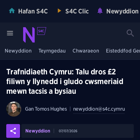
Hafan S4C
S4C Clic
Newyddion
Newyddion
Teyrngedau
Chwaraeon
Eisteddfod Ge
Trafnidiaeth Cymru: Talu dros £2
filiwn y llynedd i gludo cwsmeriaid
mewn tacsis a bysiau
Gan
Tomos Hughes
|
newyddion@s4c.cymru
Newyddion
07/07/2026