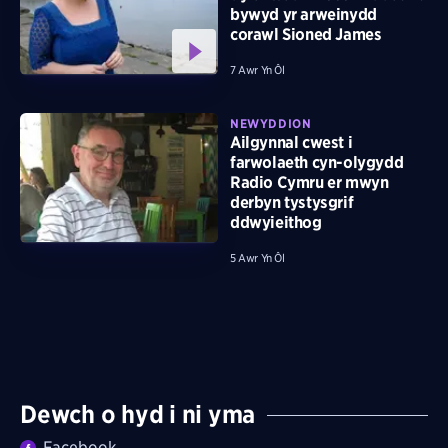
bywyd yr arweinydd
corawl Sioned James
7 Awr Yn Ôl
NEWYDDION
Ailgynnal cwest i
farwolaeth cyn-olygydd
Radio Cymru er mwyn
derbyn tystysgrif
ddwyieithog
5 Awr Yn Ôl
Dewch o hyd i ni yma
Facebook