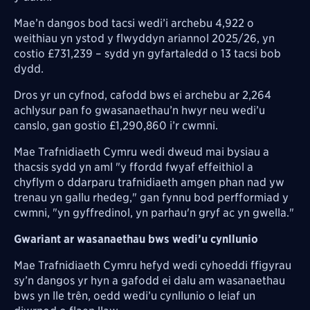
Mae’n dangos bod tacsi wedi’i archebu 4,922 o
weithiau yn ystod y flwyddyn ariannol 2025/26, yn
costio £731,239 – sydd yn gyfartaledd o 13 tacsi bob
dydd.
Dros yr un cyfnod, cafodd bws ei archebu ar 2,264
achlysur pan fo gwasanaethau’n hwyr neu wedi’u
canslo, gan gostio £1,290,860 i’r cwmni.
Mae Trafnidiaeth Cymru wedi dweud mai bysiau a
thacsis sydd yn aml "y ffordd fwyaf effeithiol a
chyflym o ddarparu trafnidiaeth amgen phan nad yw
trenau yn gallu rhedeg," gan fynnu bod perfformiad y
cwmni, "yn gyffredinol, yn parhau'n gryf ac yn gwella."
Gwariant ar wasanaethau bws wedi’u cynllunio
Mae Trafnidiaeth Cymru hefyd wedi cyhoeddi ffigyrau
sy’n dangos yr hyn a gafodd ei dalu am wasanaethau
bws yn lle trên, oedd wedi’u cynllunio o leiaf un