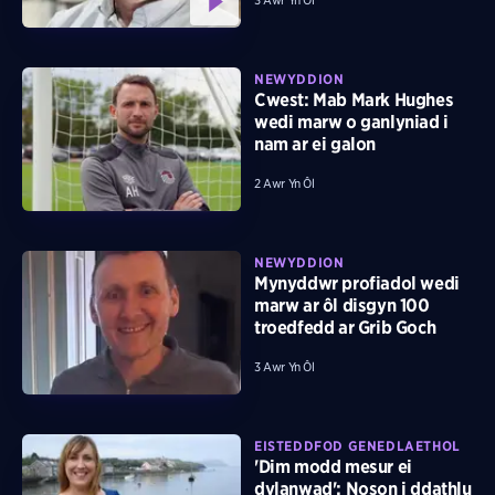
3 Awr Yn Ôl
NEWYDDION
Cwest: Mab Mark Hughes
wedi marw o ganlyniad i
nam ar ei galon
2 Awr Yn Ôl
NEWYDDION
Mynyddwr profiadol wedi
marw ar ôl disgyn 100
troedfedd ar Grib Goch
3 Awr Yn Ôl
EISTEDDFOD GENEDLAETHOL
'Dim modd mesur ei
dylanwad': Noson i ddathlu