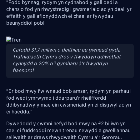
"Fodd bynnag, rydym yn cydnabod y gall oedi a
chanslo fod yn rhwystredig i gwsmeriaid ac yn deall yr
effaith y gall aflonyddwch ei chael ar fywydau
beunyddiol pobl.
Image
Cafodd 31.7 miliwn o deithiau eu gwneud gyda
Trafnidiaeth Cymru dros y flwyddyn ddiwethaf,
cynnydd o 20% o'i gymharu â'r flwyddyn
flaenorol
"Er bod mwy i'w wneud bob amser, rydym yn parhau i
fod wedi ymrwymo i ddarparu'r rheilffordd
ddibynadwy y mae ein cwsmeriaid yn ei disgwyl ac yn
ei haeddu."
Dywedodd y cwmni hefyd bod mwy na £2 biliwn yn
cael ei fuddsoddi mewn trenau newydd a gwelliannau
seilwaith ar draws rhwydwaith Cymru a'r Gororau.