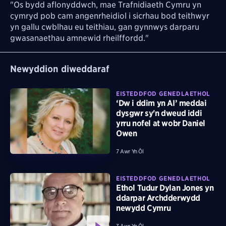
"Os bydd aflonyddwch, mae Trafnidiaeth Cymru yn
cymryd pob cam angenrheidiol i sicrhau bod teithwyr
yn gallu cwblhau eu teithiau, gan gynnwys darparu
gwasanaethau amnewid rheilffordd."
Newyddion diweddaraf
EISTEDDFOD GENEDLAETHOL
‘Dw i ddim yn AI’ meddai
dysgwr sy'n dweud iddi
yrru nofel at wobr Daniel
Owen
7 Awr Yn Ôl
EISTEDDFOD GENEDLAETHOL
Ethol Tudur Dylan Jones yn
ddarpar Archdderwydd
newydd Cymru