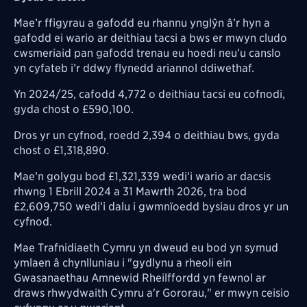
Mae’r ffigyrau a gafodd eu rhannu ynglŷn â’r hyn a
gafodd ei wario ar deithiau tacsi a bws er mwyn cludo
cwsmeriaid pan gafodd trenau eu hoedi neu’u canslo
yn cyfateb i’r ddwy flynedd ariannol ddiwethaf.
Yn 2024/25, cafodd 4,772 o deithiau tacsi eu cofnodi,
gyda chost o £590,100.
Dros yr un cyfnod, roedd 2,394 o deithiau bws, gyda
chost o £1,318,890.
Mae’n golygu bod £1,321,339 wedi’i wario ar dacsis
rhwng 1 Ebrill 2024 a 31 Mawrth 2026, tra bod
£2,609,750 wedi’i dalu i gwmnïoedd bysiau dros yr un
cyfnod.
Mae Trafnidiaeth Cymru yn dweud eu bod yn symud
ymlaen â chynlluniau i "g
ydlynu a rheoli ein
Gwasanaethau Amnewid Rheilffordd yn fewnol ar
draws rhwydwaith Cymru a'r Gororau," er mwyn ceisio