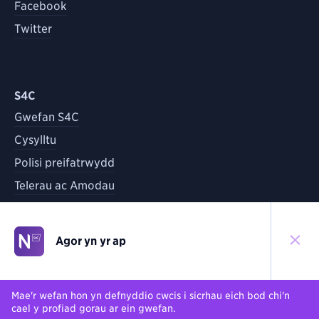
Facebook
Twitter
S4C
Gwefan S4C
Cysylltu
Polisi preifatrwydd
Telerau ac Amodau
Agor yn yr ap
©
2026
S4C
Yn ôl i'r brig
Mae'r wefan hon yn defnyddio cwcis i sicrhau eich bod chi'n
cael y profiad gorau ar ein gwefan.