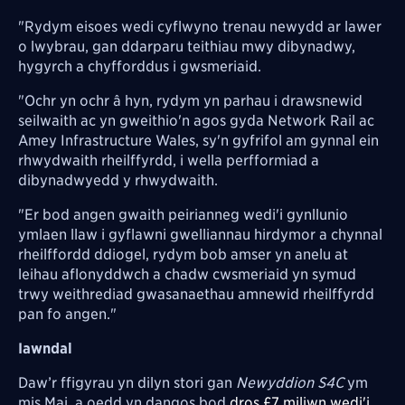
"Rydym eisoes wedi cyflwyno trenau newydd ar lawer
o lwybrau, gan ddarparu teithiau mwy dibynadwy,
hygyrch a chyfforddus i gwsmeriaid.
"Ochr yn ochr â hyn, rydym yn parhau i drawsnewid
seilwaith ac yn gweithio'n agos gyda Network Rail ac
Amey Infrastructure Wales, sy'n gyfrifol am gynnal ein
rhwydwaith rheilffyrdd, i wella perfformiad a
dibynadwyedd y rhwydwaith.
"Er bod angen gwaith peirianneg wedi'i gynllunio
ymlaen llaw i gyflawni gwelliannau hirdymor a chynnal
rheilffordd ddiogel, rydym bob amser yn anelu at
leihau aflonyddwch a chadw cwsmeriaid yn symud
trwy weithrediad gwasanaethau amnewid rheilffyrdd
pan fo angen."
Iawndal
Daw’r ffigyrau yn dilyn stori gan
Newyddion S4C
ym
mis Mai, a oedd yn dangos bod
dros £7 miliwn wedi'i