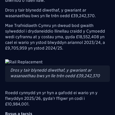
diwrnod o flaen llaw.
Dros y tair blynedd diwethaf, y gwariant ar
wasanaethau bws yn lle trên oedd £39,242,370.
Mae Trafnidiaeth Cymru yn dweud bod gwaith
sylweddol i drydaneiddio llinellau craidd y Cymoedd
wedi cyfrannu at y costau yma, gyda £18,552,408 yn
cael ei wario yn ystod blwyddyn ariannol 2023/24, a
£9,705,959 yn ystod 2024/25.
Image
Dros y tair blynedd diwethaf, y gwariant ar
wasanaethau bws yn lle trên oedd £39,242,370
Roedd cynnydd yn yr hyn a gafodd ei wario yn y
flwyddyn 2025/26, gyda’r ffigwr yn codi i
£10,984,001.
Bysus a tacsis