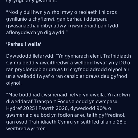
cyfyngu ar y gwariant.
"Nod y dull hwn yw rhoi mwy o reolaeth i ni dros
gynllunio a chyflenwi, gan barhau i ddarparu
gwasanaethau dibynadwy i gwsmeriaid pan fydd
aflonyddwch yn digwydd."
'Parhau i wella'
Dywedodd llefarydd: "Yn gynharach eleni, Trafnidiaeth
Cymru oedd y gweithredwr a wellodd fwyaf yn y DU o
ran prydlondeb ar draws tri chyfnod adrodd olynol a'r
un a wellodd fwyaf o ran canslo ar draws dau gyfnod
olynol.
"Mae boddhad cwsmeriaid hefyd yn gwella. Yn arolwg
diweddaraf Transport Focus a oedd yn cwmpasu
Hydref 2025 i Fawrth 2026, dywedodd 90% o
gwsmeriaid eu bod yn fodlon ar eu taith gyffredinol,
gan osod Trafnidiaeth Cymru yn seithfed allan o 28 o
weithredwyr trên.