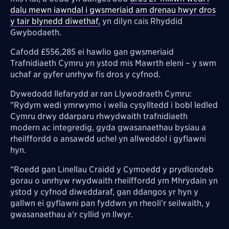
dalu mewn iawndal i gwsmeriaid am drenau hwyr dros
y tair blynedd diwethaf,
yn dilyn cais Rhyddid
Gwybodaeth.
Cafodd £556,285 ei hawlio gan gwsmeriaid
Trafnidiaeth Cymru yn ystod mis Mawrth eleni – y swm
uchaf ar gyfer unrhyw fis dros y cyfnod.
Dywedodd llefarydd ar ran Llywodraeth Cymru:
"Rydym wedi ymrwymo i wella cysylltedd i bobl ledled
Cymru drwy ddarparu rhwydwaith trafnidiaeth
modern ac integredig, gyda gwasanaethau bysiau a
rheilffordd o ansawdd uchel yn allweddol i gyflawni
hyn.
“Roedd gan Linellau Craidd y Cymoedd y prydlondeb
gorau o unrhyw rwydwaith rheilffordd ym Mhrydain yn
ystod y cyfnod diweddaraf, gan ddangos yr hyn y
gallwn ei gyflawni pan fyddwn yn rheoli'r seilwaith, y
gwasanaethau a'r cyllid yn llwyr.