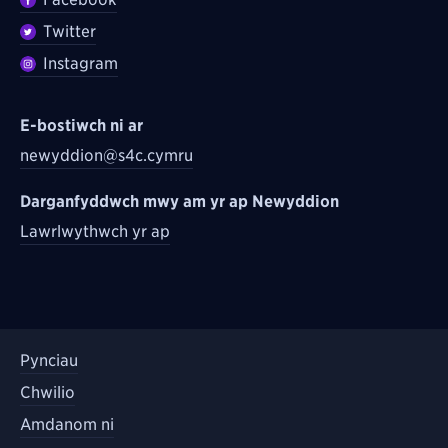
Twitter
Instagram
E-bostiwch ni ar
newyddion@s4c.cymru
Darganfyddwch mwy am yr ap Newyddion
Lawrlwythwch yr ap
Pynciau
Chwilio
Amdanom ni