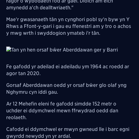
ragor o wybodaeth fod ar gael. Diolch am eich
amynedd a'ch dealltwriaeth."
Mae'r gwasanaeth tân yn cynghori pobl sy'n byw yn Y
Rhws a
Ffont-y-gari
i gau eu ffenestri am y tro o achos
y mwg wrth i swyddogion ymateb i'r tân.
Image
Fe gafodd yr adeilad ei adeiladu ym 1964 ac roedd ar
agor tan 2020.
Gorsaf Aberddawan oedd yr orsaf bŵer glo olaf yng
Nghymru cyn iddi gau.
Ar 12 Mehefin eleni fe gafodd simdde 152 metr o
uchder ei ddymchwel mewn ffrwydrad oedd dan
reolaeth.
Cafodd ei ddymchwel er mwyn gwneud lle i barc egni
gwyrdd newydd yn yr ardal.