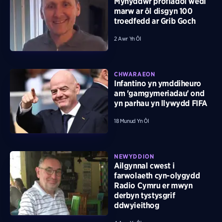
Mynyddwr profiadol wedi
marw ar ôl disgyn 100
troedfedd ar Grib Goch
2 Awr Yn Ôl
CHWARAEON
Infantino yn ymddiheuro
am 'gamgymeriadau' ond
yn parhau yn llywydd FIFA
18 Munud Yn Ôl
NEWYDDION
Ailgynnal cwest i
farwolaeth cyn-olygydd
Radio Cymru er mwyn
derbyn tystysgrif
ddwyieithog