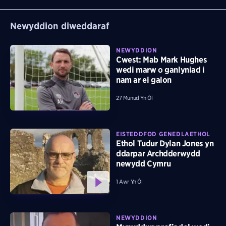
Newyddion diweddaraf
NEWYDDION
Cwest: Mab Mark Hughes
wedi marw o ganlyniad i
nam ar ei galon
27 Munud Yn Ôl
EISTEDDFOD GENEDLAETHOL
Ethol Tudur Dylan Jones yn
ddarpar Archdderwydd
newydd Cymru
1 Awr Yn Ôl
NEWYDDION