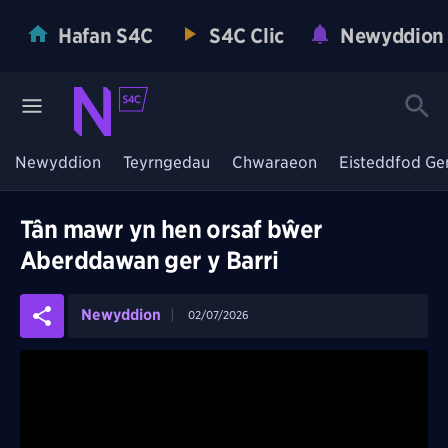
Hafan S4C
S4C Clic
Newyddion
Newyddion
Teyrngedau
Chwaraeon
Eisteddfod Ge
Tân mawr yn hen orsaf bŵer
Aberddawan ger y Barri
Newyddion
02/07/2026