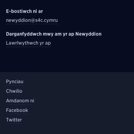
E-bostiwch ni ar
newyddion@s4c.cymru
Darganfyddwch mwy am yr ap Newyddion
Lawrlwythwch yr ap
Pynciau
Chwilio
Amdanom ni
Facebook
Twitter