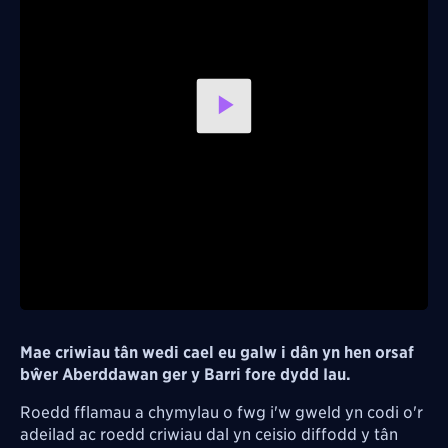
Play
Video
Mae criwiau tân wedi cael eu galw i dân yn hen orsaf
bŵer Aberddawan ger y Barri fore dydd Iau.
Roedd fflamau a chymylau o fwg i'w gweld yn codi o'r
adeilad ac roedd criwiau dal yn ceisio diffodd y tân