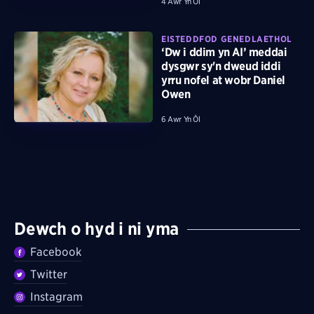
4 Awr Yn Ôl
EISTEDDFOD GENEDLAETHOL
‘Dw i ddim yn AI’ meddai
dysgwr sy'n dweud iddi
yrru nofel at wobr Daniel
Owen
6 Awr Yn Ôl
Dewch o hyd i ni yma
Facebook
Twitter
Instagram