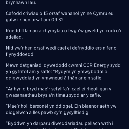
brynhawn Iau.
Cafodd criwiau o 15 orsaf wahanol yn ne Cymru eu
galw i'r hen orsaf am 09:32.
Roedd fflamau a chymylau o fwg i'w gweld yn codi o'r
adeilad.
Nid yw'r hen orsaf wedi cael ei defnyddio ers nifer o
flynyddoedd.
Mewn datganiad, dywedodd cwmni CCR Energy sydd
yn gyfrifol am y safle:
"Rydym yn ymwybodol o
ddigwyddiad yn ymwneud â thân ar ein safle.
"Ar hyn o bryd mae'r sefyllfa'n cael ei rheoli gan y
gwasanaethau brys a'n timau sydd ar y safle.
"Mae'r holl bersonél yn ddiogel. Ein blaenoriaeth yw
diogelwch a lles pawb sy'n gysylltiedig.
"Byddwn yn darparu diweddariadau pellach wrth i