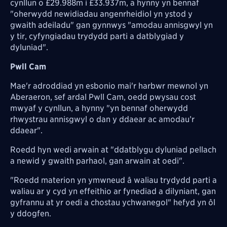
cynllun o £29.988m i £33.937m, a hynny yn bennaf
"oherwydd newidiadau angenrheidiol yn ystod y
gwaith adeiladu" gan gynnwys "amodau annisgwyl yn
y tir, cyfyngiadau trydydd parti a datblygiad y
dyluniad".
Pwll Cam
Mae'r adroddiad yn esbonio mai'r harbwr mewnol yn
Aberaeron, sef ardal Pwll Cam, oedd pwysau cost
mwyaf y cynllun, a hynny "yn bennaf oherwydd
rhwystrau annisgwyl o dan y ddaear ac amodau’r
ddaear".
Roedd hyn wedi arwain at "ddatblygu dyluniad pellach
a newid y gwaith parhaol, gan arwain at oedi".
"Roedd materion yn ymwneud â waliau trydydd parti a
waliau ar y cyd yn effeithio ar fynediad a dilyniant, gan
gyfrannu at yr oedi a chostau ychwanegol" hefyd yn ôl
y ddogfen.