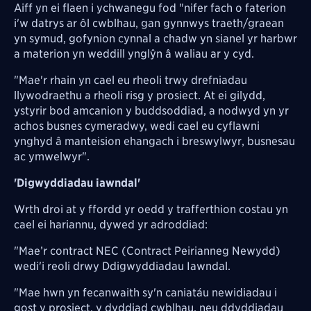
Aiff yn ei flaen i ychwanegu fod "nifer fach o faterion
i'w datrys ar ôl cwblhau, gan gynnwys traeth/graean
yn symud, gofynion cynnal a chadw yn sianel yr harbwr
a materion yn weddill ynglŷn â waliau ar y cyd.
"Mae'r rhain yn cael eu rheoli trwy drefniadau
llywodraethu a rheoli risg y prosiect. At ei gilydd,
ystyrir bod amcanion y buddsoddiad, a nodwyd yn yr
achos busnes cymeradwy, wedi cael eu cyflawni
ynghyd â manteision ehangach i breswylwyr, busnesau
ac ymwelwyr".
'Digwyddiadau iawndal'
Wrth droi at y ffordd yr oedd y trafferthion costau yn
cael ei hariannu, dywed yr adroddiad:
"Mae’r contract NEC (Contract Peirianneg Newydd)
wedi'i reoli drwy Ddigwyddiadau Iawndal.
"Mae hwn yn fecanwaith sy'n caniatáu newidiadau i
gost y prosiect, y dyddiad cwblhau, neu ddyddiadau