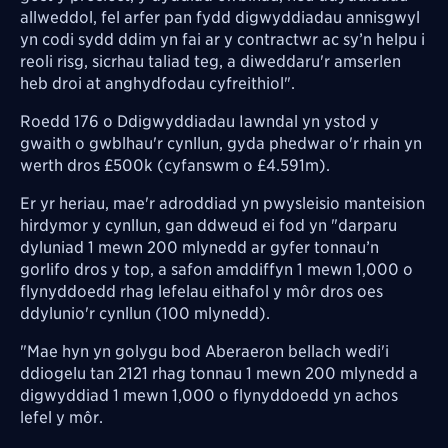
allweddol, fel arfer pan fydd digwyddiadau annisgwyl
yn codi sydd ddim yn fai ar y contractwr ac sy’n helpu i
reoli risg, sicrhau taliad teg, a diweddaru'r amserlen
heb droi at anghydfodau cyfreithiol".
Roedd 176 o Ddigwyddiadau Iawndal yn ystod y
gwaith o gwblhau'r cynllun, gyda phedwar o'r rhain yn
werth dros £500k (cyfanswm o £4.591m).
Er yr heriau, mae'r adroddiad yn pwysleisio manteision
hirdymor y cynllun, gan ddweud ei fod yn "darparu
dyluniad 1 mewn 200 mlynedd ar gyfer tonnau’n
gorlifo dros y top, a safon amddiffyn 1 mewn 1,000 o
flynyddoedd rhag lefelau eithafol y môr dros oes
ddylunio'r cynllun (100 mlynedd).
"Mae hyn yn golygu bod Aberaeron bellach wedi'i
ddiogelu tan 2121 rhag tonnau 1 mewn 200 mlynedd a
digwyddiad 1 mewn 1,000 o flynyddoedd yn achos
lefel y môr.