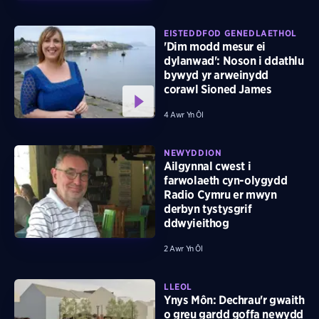
EISTEDDFOD GENEDLAETHOL
'Dim modd mesur ei
dylanwad': Noson i ddathlu
bywyd yr arweinydd
corawl Sioned James
4 Awr Yn Ôl
NEWYDDION
Ailgynnal cwest i
farwolaeth cyn-olygydd
Radio Cymru er mwyn
derbyn tystysgrif
ddwyieithog
2 Awr Yn Ôl
LLEOL
Ynys Môn: Dechrau'r gwaith
o greu gardd goffa newydd