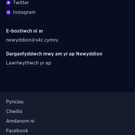
Twitter
Instagram
E-bostiwch ni ar
newyddion@s4c.cymru
Darganfyddwch mwy am yr ap Newyddion
Lawrlwythwch yr ap
Pynciau
Chwilio
Amdanom ni
Facebook