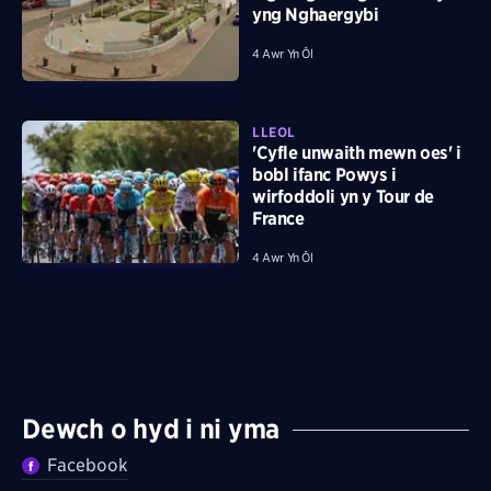
yng Nghaergybi
4 Awr Yn Ôl
LLEOL
'Cyfle unwaith mewn oes' i
bobl ifanc Powys i
wirfoddoli yn y Tour de
France
4 Awr Yn Ôl
Dewch o hyd i ni yma
Facebook