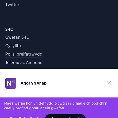
Twitter
S4C
Gwefan S4C
Cysylltu
Polisi preifatrwydd
Telerau ac Amodau
Agor yn yr ap
©
2026
S4C
Yn ôl i'r brig
Mae'r wefan hon yn defnyddio cwcis i sicrhau eich bod chi'n
cael y profiad gorau ar ein gwefan.