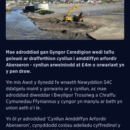
Mae adroddiad gan Gyngor Ceredigion wedi taflu
goleuni ar drafferthion cynllun i amddiffyn arfordir
Aberaeron - cynllun arweiniodd at £4m o orwariant yn
y pen draw.
Ym mis Awst y llynedd fe wnaeth Newyddion S4C
ddatgelu maint y gorwario ar y cynllun, ac mae
adroddiad diweddar i Bwyllgor Trosolwg a Chraffu
Cymunedau Ffyniannus y cyngor yn manylu ar beth yn
union aeth o'i le.
Yn ôl yr adroddiad 'Cynllun Amddiffyn Arfordir
Aberaeron', cynyddodd costau adeiladu cyffredinol y