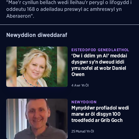
"Mae'r cynllun bellach wedi lleihau'r perygl o lifogydd i
oddeutu 168 o adeiladau preswyl ac amhreswyl yn
Aberaeron".
Newyddion diweddaraf
EISTEDDFOD GENEDLAETHOL
‘Dw i ddim yn AI’ meddai
dysgwr sy'n dweud iddi
yrru nofel at wobr Daniel
Owen
4 Awr Yn Ôl
NEWYDDION
Mynyddwr profiadol wedi
marw ar ôl disgyn 100
troedfedd ar Grib Goch
25 Munud Yn Ôl