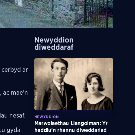
Newyddion
diweddaraf
 cerbyd ar
, ac mae'n
iau nesaf.
NEWYDDION
Marwolaethau Llangolman: Yr
ltu gyda
heddlu'n rhannu diweddariad