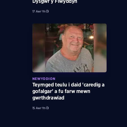
Dysgwr y Flwyddyn
17 Awr Yn Ôl
NEWYDDION
Teyrnged teulu i daid 'caredig a
gofalgar' a fu farw mewn
gwrthdrawiad
15 Awr Yn Ôl