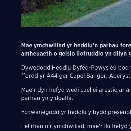
Mae ymchwiliad yr heddlu'n parhau fore 
amheuaeth o geisio llofruddio yn dilyn
Dywedodd Heddlu Dyfed-Powys eu bod yn
ffordd yr A44 ger Capel Bangor, Aberys
Mae'r dyn hefyd wedi cael ei arestio ar 
parhau yn y ddalfa.
Ychwanegodd yr heddlu y bydd presenold
Fel rhan o'r ymchwiliad, mae'r llu hefyd