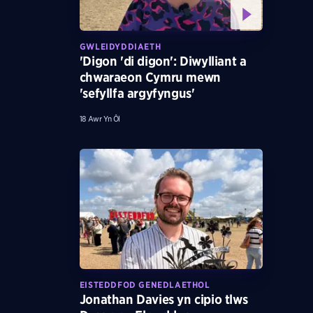
GWLEIDYDDIAETH
'Digon 'di digon': Diwylliant a
chwaraeon Cymru mewn
'sefyllfa argyfyngus'
18 Awr Yn Ôl
EISTEDDFOD GENEDLAETHOL
Jonathan Davies yn cipio tlws