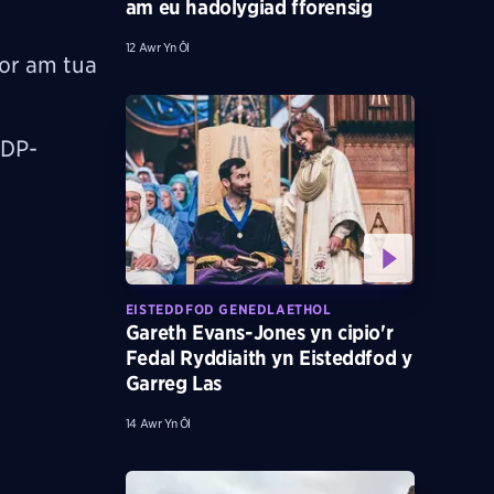
am eu hadolygiad fforensig
12 Awr Yn Ôl
or am tua
 DP-
EISTEDDFOD GENEDLAETHOL
Gareth Evans-Jones yn cipio'r
Fedal Ryddiaith yn Eisteddfod y
Garreg Las
14 Awr Yn Ôl