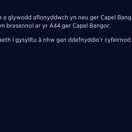
un a glywodd aflonyddwch yn neu ger Capel Bang
n bresennol ar yr A44 ger Capel Bangor.
th i gysylltu â nhw gan ddefnyddio'r cyfeirnod