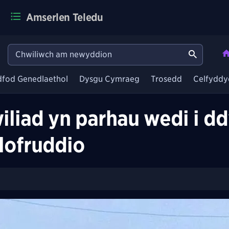
Amserlen Teledu
dfod Genedlaethol
Dysgu Cymraeg
Trosedd
Celfyddy
iad yn parhau wedi i ddy
lofruddio