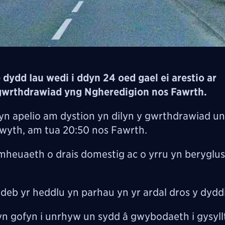
dydd Iau wedi i ddyn 24 oed gael ei arestio ar
 gwrthdrawiad yng Ngheredigion nos Fawrth.
 apelio am dystion yn dilyn y gwrthdrawiad un
twyth, am tua 20:50 nos Fawrth.
amheuaeth o drais domestig ac o yrru yn beryglus
eb yr heddlu yn parhau yn yr ardal dros y dydd
 yn gofyn i unrhyw un sydd â gwybodaeth i gysyl