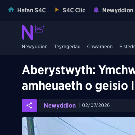
Hafan S4C
S4C Clic
Newyddion
Newyddion
Teyrngedau
Chwaraeon
Eisted
Aberystwyth: Ymchwil
amheuaeth o geisio l
Newyddion
02/07/2026