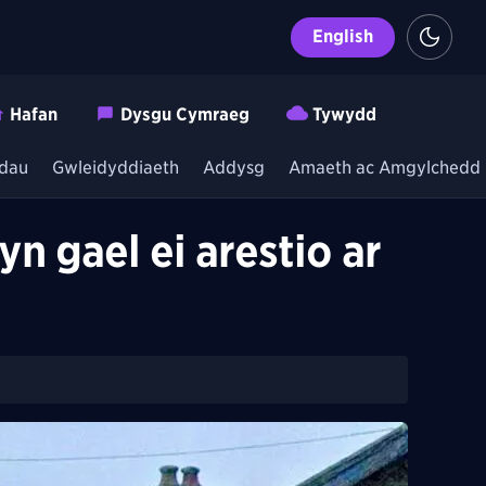
English
Hafan
Dysgu Cymraeg
Tywydd
dau
Gwleidyddiaeth
Addysg
Amaeth ac Amgylchedd
n gael ei arestio ar