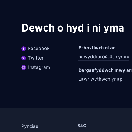
Dewch o hyd i ni yma
E-bostiwch ni ar
Facebook
newyddion@s4c.cymru
Twitter
Instagram
Darganfyddwch mwy am
Lawrlwythwch yr ap
S4C
Pynciau