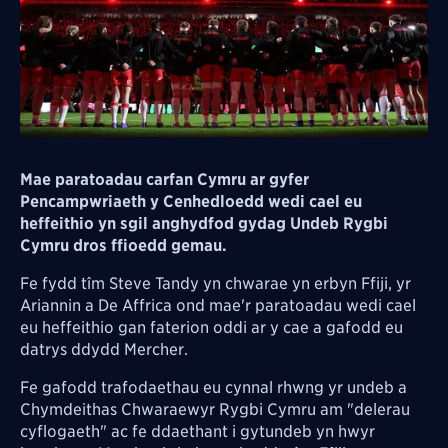
Mae paratoadau carfan Cymru ar gyfer
Pencampwriaeth y Cenhedloedd wedi cael eu
heffeithio yn sgil anghydfod gydag Undeb Rygbi
Cymru dros ffioedd gemau.
Fe fydd tîm Steve Tandy yn chwarae yn erbyn Ffiji, yr
Ariannin a De Affrica ond mae'r paratoadau wedi cael
eu heffeithio gan faterion oddi ar y cae a gafodd eu
datrys ddydd Mercher.
Fe gafodd trafodaethau eu cynnal rhwng yr undeb a
Chymdeithas Chwaraewyr Rygbi Cymru am "delerau
cyflogaeth" ac fe ddaethant i gytundeb yn hwyr