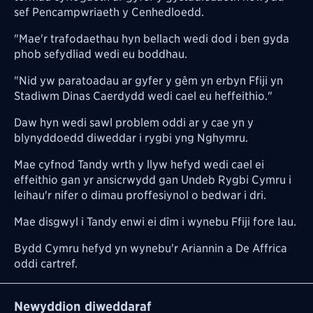
sef Pencampwriaeth y Cenhedloedd.
"Mae'r trafodaethau hyn bellach wedi dod i ben gyda
phob sefydliad wedi eu boddhau.
"Nid yw paratoadau ar gyfer y gêm yn erbyn Ffiji yn
Stadiwm Dinas Caerdydd wedi cael eu heffeithio."
Daw hyn wedi sawl problem oddi ar y cae yn y
blynyddoedd diweddar i rygbi yng Nghymru.
Mae cyfnod Tandy wrth y llyw hefyd wedi cael ei
effeithio gan yr ansicrwydd gan Undeb Rygbi Cymru i
leihau'r nifer o dimau proffesiynol o bedwar i dri.
Mae disgwyl i Tandy enwi ei dîm i wynebu Ffiji fore Iau.
Bydd Cymru hefyd yn wynebu'r Ariannin a De Affrica
oddi cartref.
Newyddion diweddaraf