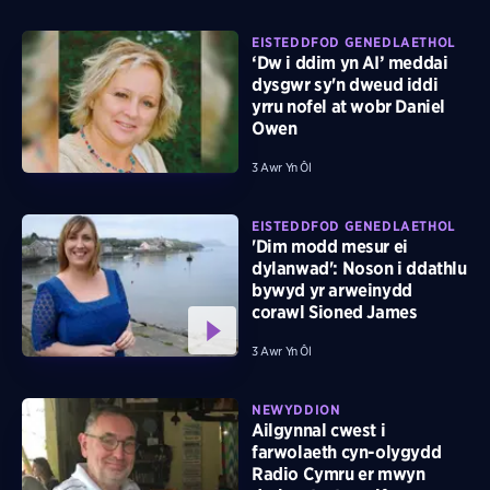
EISTEDDFOD GENEDLAETHOL
‘Dw i ddim yn AI’ meddai
dysgwr sy'n dweud iddi
yrru nofel at wobr Daniel
Owen
3 Awr Yn Ôl
EISTEDDFOD GENEDLAETHOL
'Dim modd mesur ei
dylanwad': Noson i ddathlu
bywyd yr arweinydd
corawl Sioned James
3 Awr Yn Ôl
NEWYDDION
Ailgynnal cwest i
farwolaeth cyn-olygydd
Radio Cymru er mwyn