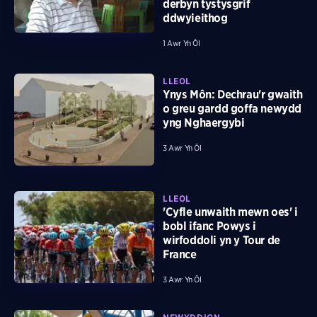
derbyn tystysgrif
ddwyieithog
1 Awr Yn Ôl
LLEOL
Ynys Môn: Dechrau'r gwaith
o greu gardd goffa newydd
yng Nghaergybi
3 Awr Yn Ôl
LLEOL
'Cyfle unwaith mewn oes' i
bobl ifanc Powys i
wirfoddoli yn y Tour de
France
3 Awr Yn Ôl