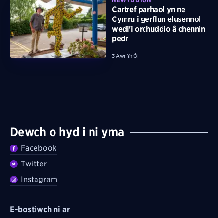
NEWYDDION
Cartref parhaol yn ne
Cymru i gerflun elusennol
wedi'i orchuddio â chennin
pedr
3 Awr Yn Ôl
Dewch o hyd i ni yma
Facebook
Twitter
Instagram
E-bostiwch ni ar