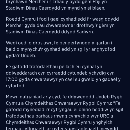
brynhawn Mercher i sicrhau y bydd gêm Ffiji yn
Stadiwm Dinas Caerdydd yn mynd yn ei blaen.
Roedd Cymru i fod i gael cynhadledd i'r wasg ddydd
Mercher gyda dau chwaraewr ar drothwy'r gêm yn
Stadiwm Dinas Caerdydd ddydd Sadwrn.
Wedi oedi o dros awr, fe benderfynodd y garfan i
beidio mynychu'r gynhadledd yn sgil yr anghydfod
gyda'r Undeb.
Fe gafodd trafodaethau pellach eu cynnal yn
ddiweddarach cyn cyrraedd cytundeb ychydig cyn
17:00 gyda chwaraewyr yn cael eu gweld yn gadael y
cyfarfod.
Mewn datganiad ar y cyd, fe ddywedodd Undeb Rygbi
Cymru a Chymdeithas Chwaraewyr Rygbi Cymru: "Fe
gafodd mynediad i'r cyfryngau ei ohirio heddiw yn sgil
trafodaethau parhaus rhwng cynrychiolwyr URC a
Chymdeithas Chwaraewyr Rygbi Cymru ynghylch
termau cyflogaeth ar gyfer y gystadleuaeth newydd