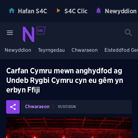
Hafan S4C
S4C Clic
Newyddion
Newyddion
Teyrngedau
Chwaraeon
Eisteddfod Ge
Carfan Cymru mewn anghydfod ag
Undeb Rygbi Cymru cyn eu gêm yn
erbyn Ffiji
Chwaraeon
01/07/2026