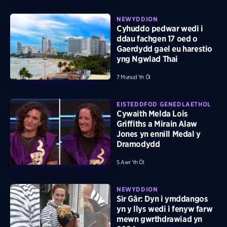
NEWYDDION
Cyhuddo pedwar wedi i
ddau fachgen 17 oed o
Gaerdydd gael eu harestio
yng Ngwlad Thai
7 Munud Yn Ôl
EISTEDDFOD GENEDLAETHOL
Cywaith Melda Lois
Griffiths a Mirain Alaw
Jones yn ennill Medal y
Dramodydd
5 Awr Yn Ôl
NEWYDDION
Sir Gâr: Dyn i ymddangos
yn y llys wedi i fenyw farw
mewn gwrthdrawiad yn