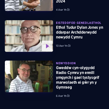
2024
4 Awr Yn Ôl
EISTEDDFOD GENEDLAETHOL
Ethol Tudur Dylan Jones yn
ddarpar Archdderwydd
newydd Cymru
10 Awr Yn Ôl
NEWYDDION
Gweddw cyn-olygydd
Radio Cymru yn ennill
ymgyrch i gael tystysgrif
marwolaeth ei gŵr yn y
Gymraeg
6 Awr Yn Ôl