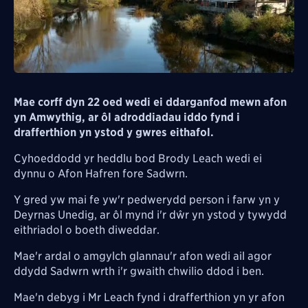
Mae corff dyn 22 oed wedi ei ddarganfod mewn afon
yn Amwythig, ar ôl adroddiadau iddo fynd i
drafferthion yn ystod y gwres eithafol.
Cyhoeddodd yr heddlu bod Brody Leach wedi ei
dynnu o Afon Hafren fore Sadwrn.
Y gred yw mai fe yw'r pedwerydd person i farw yn y
Deyrnas Unedig, ar ôl mynd i'r dŵr yn ystod y tywydd
eithriadol o boeth diweddar.
Mae'r ardal o amgylch glannau'r afon wedi ail agor
ddydd Sadwrn wrth i'r gwaith chwilio ddod i ben.
Mae'n debyg i Mr Leach fynd i drafferthion yn yr afon