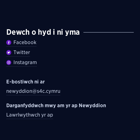
Dewch o hyd i ni yma
Facebook
Twitter
Instagram
E-bostiwch ni ar
newyddion@s4c.cymru
Darganfyddwch mwy am yr ap Newyddion
Lawrlwythwch yr ap