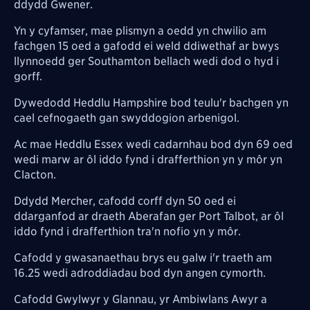
ddydd Gwener.
Yn y cyfamser, mae plismyn a oedd yn chwilio am
fachgen 15 oed a gafodd ei weld ddiwethaf ar bwys
llynnoedd ger Southamton bellach wedi dod o hyd i
gorff.
Dywedodd Heddlu Hampshire bod teulu'r bachgen yn
cael cefnogaeth gan swyddogion arbenigol.
Ac mae Heddlu Essex wedi cadarnhau bod dyn 69 oed
wedi marw ar ôl iddo fynd i drafferthion yn y môr yn
Clacton.
Ddydd Mercher, cafodd corff dyn 50 oed ei
ddarganfod ar draeth Aberafan ger Port Talbot, ar ôl
iddo fynd i drafferthion tra'n nofio yn y môr.
Cafodd y gwasanaethau brys eu galw i'r traeth am
16.25 wedi adroddiadau bod dyn angen cymorth.
Cafodd Gwylwyr y Glannau, yr Ambiwlans Awyr a