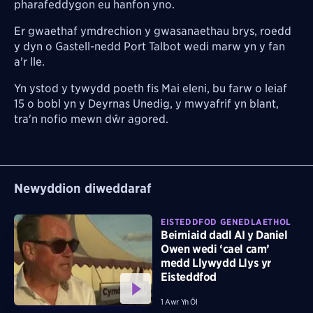
pharafeddygon eu hanfon yno.
Er gwaethaf ymdrechion y gwasanaethau brys, roedd
y dyn o Gastell-nedd Port Talbot wedi marw yn y fan
a'r lle.
Yn ystod y tywydd poeth fis Mai eleni, bu farw o leiaf
15 o bobl yn y Deyrnas Unedig, y mwyafrif yn blant,
tra'n nofio mewn dŵr agored.
Newyddion diweddaraf
EISTEDDFOD GENEDLAETHOL
Beirniaid dadl AI y Daniel
Owen wedi ‘cael cam’
medd Llywydd Llys yr
Eisteddfod
1 Awr Yn Ôl