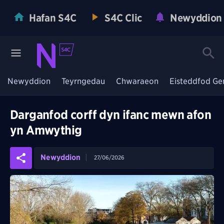
Hafan S4C
S4C Clic
Newyddion
Newyddion
Teyrngedau
Chwaraeon
Eisteddfod Ge
Darganfod corff dyn ifanc mewn afon
yn Amwythig
Newyddion
27/06/2026