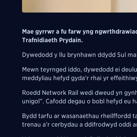
Mae gyrrwr a fu farw yng ngwrthdrawia
Trafnidiaeth Prydain.
Dywedodd y llu brynhawn ddydd Sul mai 
Mewn teyrnged iddo, dywedodd ei deulu: 
meddyliau hefyd gyda'r rhai yr effeithi
Roedd Network Rail wedi dweud yn gynh
unigol”. Cafodd degau o bobl hefyd eu ha
Bydd tarfu ar wasanaethau rheilffordd t
trenau a’r cerbydau a ddifrodwyd oddi ar