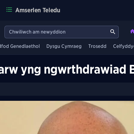
Amserlen Teledu
dfod Genedlaethol
Dysgu Cymraeg
Trosedd
Celfyddy
 farw yng ngwrthdrawiad 