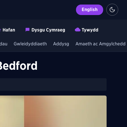
English
Hafan
Dysgu Cymraeg
Tywydd
dau
Gwleidyddiaeth
Addysg
Amaeth ac Amgylchedd
Bedford