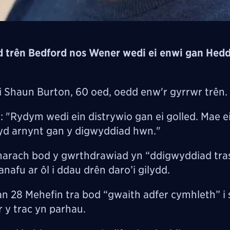
d trên Bedford nos Wener wedi ei enwi gan Hed
Shaun Burton, 60 oed, oedd enw'r gyrrwr trên.
"Rydym wedi ein distrywio gan ei golled. Mae e
wyd arnynt gan y digwyddiad hwn."
arach bod y gwrthdrawiad yn “ddigwyddiad tras
nafu ar ôl i ddau drên daro’i gilydd.
an 28 Mehefin tra bod “gwaith adfer cymhleth” i
 y trac yn parhau.