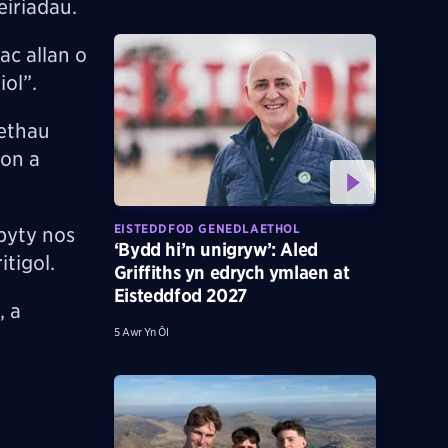
iriadau.
ac allan o
ol”.
aethau
ton a
EISTEDDFOD GENEDLAETHOL
byty nos
‘Bydd hi’n unigryw’: Aled
tigol.
Griffiths yn edrych ymlaen at
Eisteddfod 2027
, a
5 Awr Yn Ôl