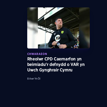
CHWARAEON
Rheolwr CPD Caernarfon yn
beirniadu'r defnydd o VAR yn
Uwch Gynghrair Cymru
8 Awr Yn Ôl