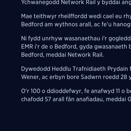
Ychwanegodd Network Rail y byddai ange
Mae teithwyr rheilffordd wedi cael eu rh
Bedford am wythnos arall, ac fe’u hanogw
Ni fydd unrhyw wasanaethau i'r gogledd 
EMR i'r de o Bedford, gyda gwasanaeth b
Bedford, meddai Network Rail.
Dywedodd Heddlu Trafnidiaeth Prydain f
Wener, ac erbyn bore Sadwrn roedd 28 y
O'r 100 o ddioddefwyr, fe anafwyd 11 o bob
chafodd 57 arall fân anafiadau, meddai