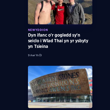
NEWYDDION
Dyn ifanc o'r gogledd sy'n
seiclo i Wlad Thai yn yr ysbyty
yn Tsieina
9 Awr Yn Ôl