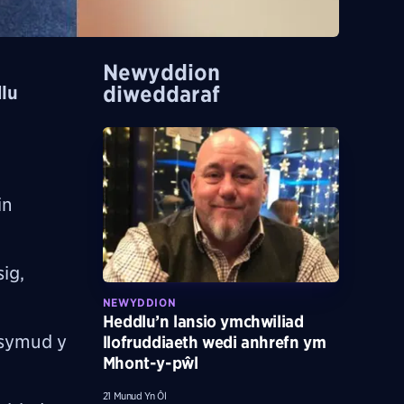
Newyddion
diweddaraf
dlu
in
ig,
NEWYDDION
Heddlu’n lansio ymchwiliad
 symud y
llofruddiaeth wedi anhrefn ym
Mhont-y-pŵl
21 Munud Yn Ôl