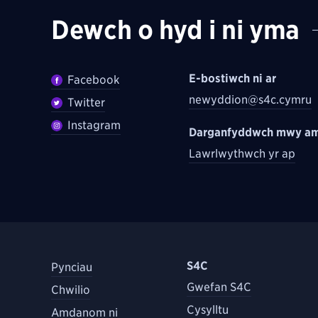
Dewch o hyd i ni yma
E-bostiwch ni ar
Facebook
newyddion@s4c.cymru
Twitter
Instagram
Darganfyddwch mwy am
Lawrlwythwch yr ap
S4C
Pynciau
Gwefan S4C
Chwilio
Cysylltu
Amdanom ni