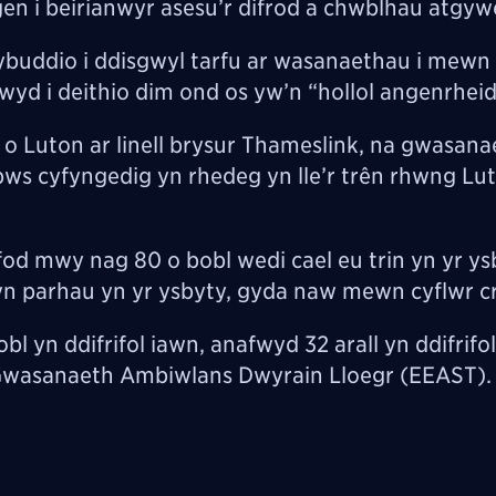
n i beirianwyr asesu’r difrod a chwblhau atgywe
ybuddio i ddisgwyl tarfu ar wasanaethau i mewn 
yd i deithio dim ond os yw’n “hollol angenrheidi
o Luton ar linell brysur Thameslink, na gwasan
ws cyfyngedig yn rhedeg yn lle’r trên rhwng Lu
od mwy nag 80 o bobl wedi cael eu trin yn yr ys
n parhau yn yr ysbyty, gyda naw mewn cyflwr cri
l yn ddifrifol iawn, anafwyd 32 arall yn ddifrifol
 Gwasanaeth Ambiwlans Dwyrain Lloegr (EEAST).