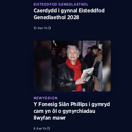
EISTEDDFOD GENEDLAETHOL
Caerdydd i gynnal Eisteddfod
Genedlaethol 2028
10 Awr Yn Ôl
NEWYDDION
Y Fonesig Siân Phillips i gymryd
cam yn ôl o gynyrchiadau
llwyfan mawr
6 Awr Yn Ôl