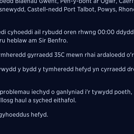
oedd Blaenau Gwent, Pen-y-bont ar Ogwr, Caerffi
asnewydd, Castell-nedd Port Talbot, Powys, Rho
di cyhoeddi ail rybudd oren rhwng 00:00 ddydd
ru heblaw am Sir Benfro.
ymheredd gyrraedd 35C mewn rhai ardaloedd o'r
ywydd y bydd y tymheredd hefyd yn cyrraedd dr
 problemau iechyd o ganlyniad i'r tywydd poeth,
losg haul a syched eithafol.
 gyhoeddus hefyd.