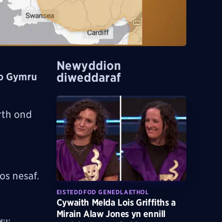
Newyddion
diweddaraf
 o Gymru
rth ond
s nesaf.
EISTEDDFOD GENEDLAETHOL
Cywaith Melda Lois Griffiths a
Mirain Alaw Jones yn ennill