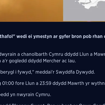
hafol" wedi ei ymestyn ar gyfer bron pob rhan
dwyrain a chanolbarth Cymru ddydd Llun a Maw
n a'r gogledd ddydd Mercher ac Iau.
neu berygl i fywyd," meddai'r Swyddfa Dywydd.
01:00 fore Llun a 23:59 ddydd Mawrth yr wythno
roedd yn nwyrain Cymru.