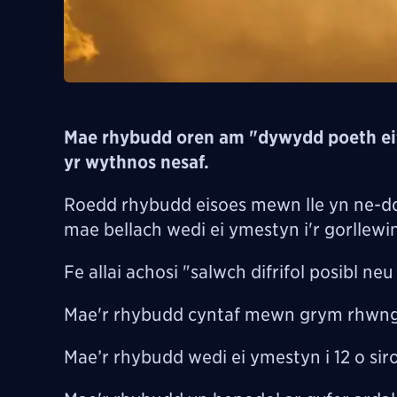
Mae rhybudd oren am "dywydd poeth eit
yr wythnos nesaf.
Roedd rhybudd eisoes mewn lle yn ne-d
mae bellach wedi ei ymestyn i'r gorllewi
Fe allai achosi "salwch difrifol posibl 
Mae'r rhybudd cyntaf mewn grym rhwng 
Mae’r rhybudd wedi ei ymestyn i 12 o si