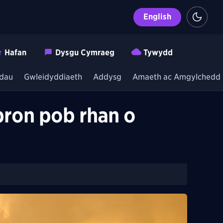
English
Hafan
Dysgu Cymraeg
Tywydd
dau
Gwleidyddiaeth
Addysg
Amaeth ac Amgylchedd
bron pob rhan o