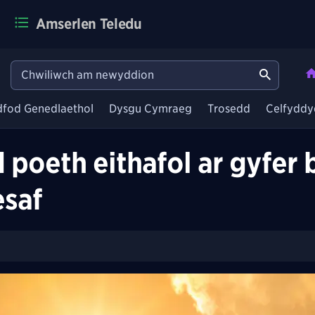
Amserlen Teledu
dfod Genedlaethol
Dysgu Cymraeg
Trosedd
Celfyddy
oeth eithafol ar gyfer 
esaf