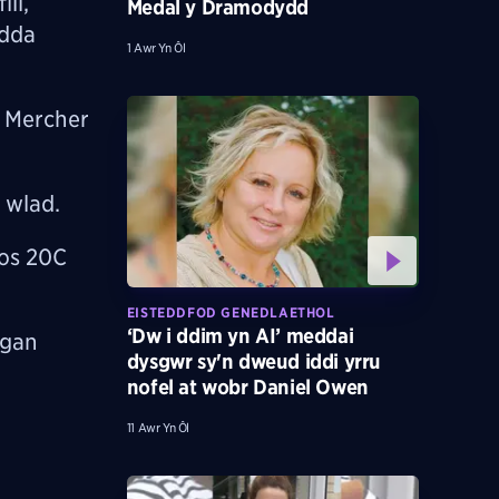
li,
Medal y Dramodydd
ndda
1 Awr Yn Ôl
 Mercher
 wlad.
os 20C
EISTEDDFOD GENEDLAETHOL
‘Dw i ddim yn AI’ meddai
 gan
dysgwr sy'n dweud iddi yrru
nofel at wobr Daniel Owen
11 Awr Yn Ôl