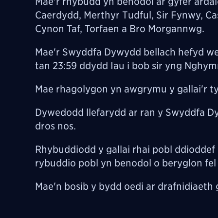
Mae'r rhybudd yn benodol ar gyfer ardal
Caerdydd, Merthyr Tudful, Sir Fynwy, C
Cynon Taf, Torfaen a Bro Morgannwg.
Mae'r Swyddfa Dywydd bellach hefyd we
tan 23:59 ddydd Iau i bob sir yng Nghym
Mae rhagolygon yn awgrymu y gallai'r t
Dywedodd llefarydd ar ran y Swyddfa D
dros nos.
Rhybuddiodd y gallai rhai pobl ddioddef
rybuddio pobl yn benodol o beryglon fel l
Mae'n bosib y bydd oedi ar drafnidiaeth