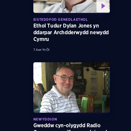
EISTEDDFOD GENEDLAETHOL
Ethol Tudur Dylan Jones yn
ddarpar Archdderwydd newydd
Cymru
7 Awr Yn Ôl
NEWYDDION
Gweddw cyn-olygydd Radio