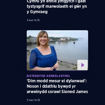
Cymru yn ennill ymgyrch i gael
tystysgrif marwolaeth ei gŵr yn
y Gymraeg
3 Awr Yn Ôl
EISTEDDFOD GENEDLAETHOL
'Dim modd mesur ei dylanwad':
Noson i ddathlu bywyd yr
arweinydd corawl Sioned James
11 Awr Yn Ôl