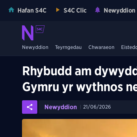
Hafan S4C
S4C Clic
Newyddion
Newyddion
Teyrngedau
Chwaraeon
Eisted
Rhybudd am dywydd p
Gymru yr wythnos n
Newyddion
21/06/2026