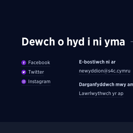
Dewch o hyd i ni yma
E-bostiwch ni ar
Facebook
newyddion@s4c.cymru
Twitter
Instagram
Darganfyddwch mwy am
Lawrlwythwch yr ap