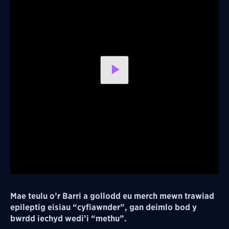
Play
Video
Mae teulu o’r Barri a gollodd eu merch mewn trawiad
epileptig eisiau “cyfiawnder”, gan deimlo bod y
bwrdd iechyd wedi’i “methu”.