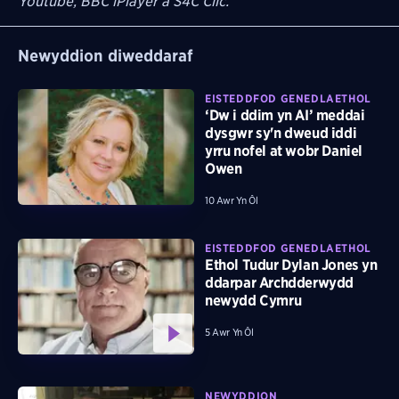
Youtube, BBC iPlayer a S4C Clic.
Newyddion diweddaraf
EISTEDDFOD GENEDLAETHOL
‘Dw i ddim yn AI’ meddai
dysgwr sy'n dweud iddi
yrru nofel at wobr Daniel
Owen
10 Awr Yn Ôl
EISTEDDFOD GENEDLAETHOL
Ethol Tudur Dylan Jones yn
ddarpar Archdderwydd
newydd Cymru
5 Awr Yn Ôl
NEWYDDION