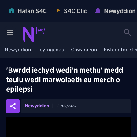
Hafan S4C
S4C Clic
Newyddion
Newyddion
Teyrngedau
Chwaraeon
Eisteddfod Ge
'Bwrdd iechyd wedi’n methu' medd
teulu wedi marwolaeth eu merch o
epilepsi
Newyddion
21/06/2026