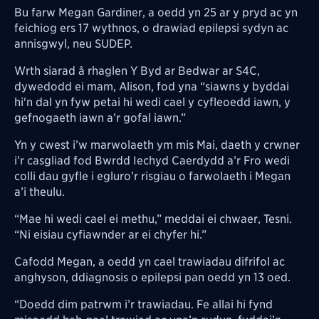
Bu farw Megan Gardiner, a oedd yn 25 ar y pryd ac yn
feichiog ers 17 wythnos, o drawiad epilepsi sydyn ac
annisgwyl, neu SUDEP.
Wrth siarad â rhaglen Y Byd ar Bedwar ar S4C,
dywedodd ei mam, Alison, fod yna
“siawns y byddai
hi'n dal yn fyw petai hi wedi cael y cyfleoedd iawn, y
gefnogaeth iawn a’r gofal iawn.”
Yn y cwest i’w marwolaeth ym mis Mai, daeth y crwner
i’r casgliad fod Bwrdd Iechyd Caerdydd a’r Fro wedi
colli dau gyfle i egluro’r risgiau o farwolaeth i Megan
a’i theulu.
“Mae hi wedi cael ei methu,” meddai ei chwaer, Tesni.
“Ni eisiau cyfiawnder ar ei chyfer hi.”
Cafodd Megan, a oedd yn cael trawiadau difrifol ac
anghyson, ddiagnosis o epilepsi pan oedd yn 13 oed.
“Doedd dim patrwm i’r trawiadau. Fe allai hi fynd