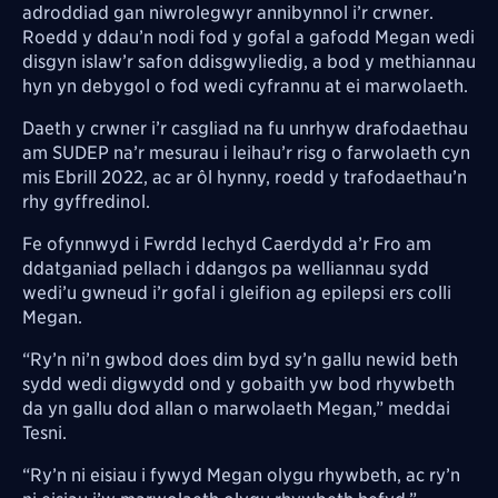
adroddiad gan niwrolegwyr annibynnol i’r crwner.
Roedd y ddau’n nodi fod y gofal a gafodd Megan wedi
disgyn islaw’r safon ddisgwyliedig, a bod y methiannau
hyn yn debygol o fod wedi cyfrannu at ei marwolaeth.
Daeth y crwner i’r casgliad na fu unrhyw drafodaethau
am SUDEP na’r mesurau i leihau’r risg o farwolaeth cyn
mis Ebrill 2022, ac ar ôl hynny, roedd y trafodaethau’n
rhy gyffredinol.
Fe ofynnwyd i Fwrdd Iechyd Caerdydd a’r Fro am
ddatganiad pellach i ddangos pa welliannau sydd
wedi’u gwneud i’r gofal i gleifion ag epilepsi ers colli
Megan.
“Ry’n ni’n gwbod does dim byd sy’n gallu newid beth
sydd wedi digwydd ond y gobaith yw bod rhywbeth
da yn gallu dod allan o marwolaeth Megan,” meddai
Tesni.
“Ry’n ni eisiau i fywyd Megan olygu rhywbeth, ac ry’n