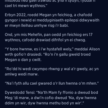
misoedd heb gael trawiad ac yna’n sydyn, fyddai’n
cael tri mewn wythnos.”
Erbyn 2022, roedd Megan yn feichiog, a chafodd
gyngor i newid ei meddyginiaeth epilepsi ddwywaith
er mwyn lleihau unrhyw risg i’r babi.
Ond, ym mis Mehefin, pan oedd yn feichiog ers 17
wythnos, cafodd drawiad difrifol yn ei chwsg.
“Y bore hwnnw, es i i’w hystafell wely,” meddai Alison
wrth gofio’r drasiedi. “Ro’n i’n gallu gweld troed
Megan o dan y cwilt.
"Ro’dd hi wedi cwympo rhwng y wal a’r gwely, ac yn
amlwg wedi marw.
“Na’i fyth allu cael gwared o’r llun hwnna o’m mhen."
Dywedodd Tensi: “Na’th Mam fy ffonio a dweud bod
Meg ’di marw, a dwi’n cofio dweud ‘Na, dyw hwnna
ddim yn wir, dyw hwnna methu bod yn wir'."