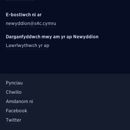
E-bostiwch ni ar
newyddion@s4c.cymru
Darganfyddwch mwy am yr ap Newyddion
Lawrlwythwch yr ap
Pynciau
Chwilio
Amdanom ni
Facebook
Twitter