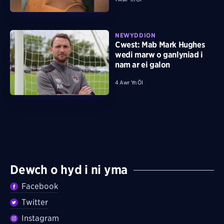
NEWYDDION
Cwest: Mab Mark Hughes
wedi marw o ganlyniad i
nam ar ei galon
4 Awr Yn Ôl
Dewch o hyd i ni yma
Facebook
Twitter
Instagram