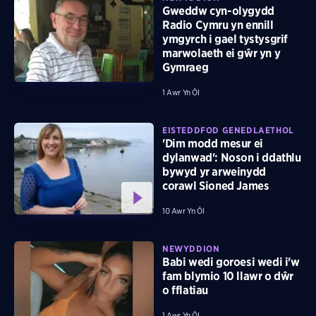
Gweddw cyn-olygydd
Radio Cymru yn ennill
ymgyrch i gael tystysgrif
marwolaeth ei gŵr yn y
Gymraeg
1 Awr Yn Ôl
EISTEDDFOD GENEDLAETHOL
'Dim modd mesur ei
dylanwad': Noson i ddathlu
bywyd yr arweinydd
corawl Sioned James
10 Awr Yn Ôl
NEWYDDION
Babi wedi goroesi wedi i'w
fam blymio 10 llawr o dŵr
o fflatiau
1 Awr Yn Ôl