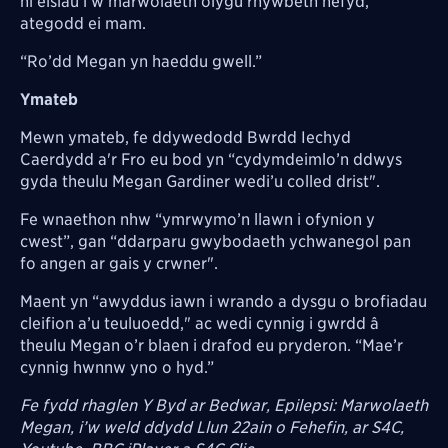
ni eisiau i’w marwolaeth olygu rhywbeth hefyd,”
ategodd ei mam.
“Ro’dd Megan yn haeddu gwell.”
Ymateb
Mewn ymateb, fe ddywedodd Bwrdd Iechyd
Caerdydd a'r Fro eu bod yn “cydymdeimlo’n ddwys
gyda theulu Megan Gardiner wedi’u colled drist".
Fe wnaethon nhw “ymrwymo’n llawn i ofynion y
cwest”, gan “ddarparu gwybodaeth ychwanegol pan
fo angen ar gais y crwner".
Maent yn “awyddus iawn i wrando a dysgu o brofiadau
cleifion a’u teuluoedd," ac wedi cynnig i gwrdd â
theulu Megan o’r blaen i drafod eu pryderon. “Mae’r
cynnig hwnnw yno o hyd.”
Fe fydd rhaglen Y Byd ar Bedwar, Epilepsi: Marwolaeth
Megan, i’w weld ddydd Llun 22ain o Fehefin, ar S4C,