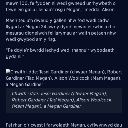
mewn 100, fe fydden ni wedi gwneud unrhywbeth o
fewn ein gallu i leihau’r risg i Megan,” meddai Alison.
Mae’r teulu’n dweud y gallen nhw fod wedi cadw
llygad ar Megan 24 awr y dydd, newid ei rwtîn a rhoi
mesurau diogelwch fel larymau ar waith petaen nhw
wedi gwybod am y risg.
“Fe ddyle’r bwrdd iechyd wedi rhannu’r wybodaeth
gyda ni.”
Image
Chwith i dde: Tesni Gardiner (chwaer Megan),
Robert Gardiner (Tad Megan), Alison Woolcock
(Mam Megan), a Megan Gardiner
Fel rhan o’r cwest i farwolaeth Megan, cyflwynwyd dau