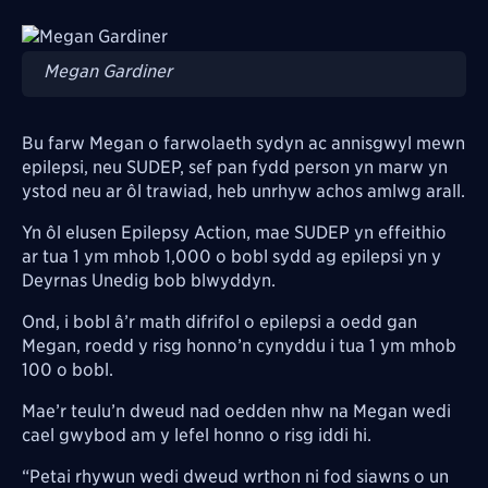
Image
Megan Gardiner
Bu farw Megan o farwolaeth sydyn ac annisgwyl mewn
epilepsi, neu SUDEP, sef pan fydd person yn marw yn
ystod neu ar ôl trawiad, heb unrhyw achos amlwg arall.
Yn ôl elusen Epilepsy Action, mae SUDEP yn effeithio
ar tua 1 ym mhob 1,000 o bobl sydd ag epilepsi yn y
Deyrnas Unedig bob blwyddyn.
Ond, i bobl â’r math difrifol o epilepsi a oedd gan
Megan, roedd y risg honno’n cynyddu i tua 1 ym mhob
100 o bobl.
Mae’r teulu’n dweud nad oedden nhw na Megan wedi
cael gwybod am y lefel honno o risg iddi hi.
“Petai rhywun wedi dweud wrthon ni fod siawns o un