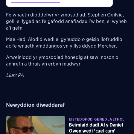
Fe wnaeth dioddefwr yr ymosodiad, Stephen Ogilvie,
golli ei lygad ac fe gafodd anafiadau i'w ben, ei wyneb
a'i gefn.
Mae
Hadi Alodid wedi ei gyhuddo o geisio llofruddio
ac fe wnaeth ymddangos yn y llys ddydd Mercher.
Arweiniodd yr ymosodiad honedig at sawl noson o
anhrefn a thrais yn erbyn mudwyr.
Llun: PA
Newyddion diweddaraf
EISTEDDFOD GENEDLAETHOL
Beirniaid dadl AI y Daniel
Owen wedi ‘cael cam’