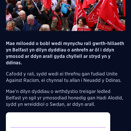
Mae miloedd o bobl wedi mynychu rali gwrth-hiliaeth
yn Belfast yn dilyn dyddiau o anhrefn ar ôl i ddyn
ymosod ar ddyn arall gyda chyllell ar stryd yn y
ddinas.
Cafodd y rali, sydd wedi ei threfnu gan fudiad Unite
Against Racism, ei chynnal tu allan i Neuadd y Ddinas.
Mae'n dilyn dyddiau o wrthdystio treisgar ledled
Belfast yn sgil yr ymosodiad honedig gan
Hadi Alodid,
sydd yn wreiddiol o Swdan, ar ddyn arall.
Inline Tweet:
https://twitter.com/NewyddionS4C/status/20646
27138553073976/video/1