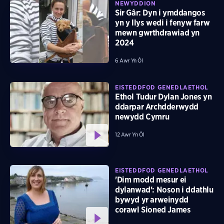
NEWYDDION
Sir Gâr: Dyn i ymddangos
yn y llys wedi i fenyw farw
mewn gwrthdrawiad yn
2024
6 Awr Yn Ôl
EISTEDDFOD GENEDLAETHOL
Ethol Tudur Dylan Jones yn
ddarpar Archdderwydd
newydd Cymru
12 Awr Yn Ôl
EISTEDDFOD GENEDLAETHOL
'Dim modd mesur ei
dylanwad': Noson i ddathlu
bywyd yr arweinydd
corawl Sioned James