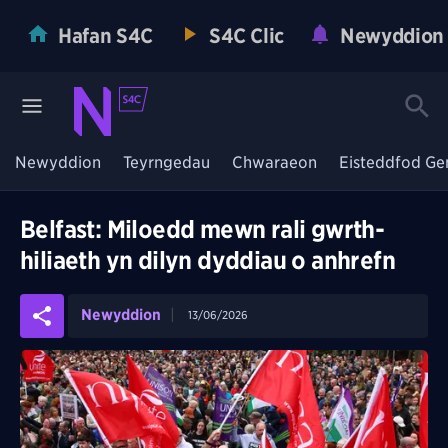
Hafan S4C
S4C Clic
Newyddion
Newyddion
Teyrngedau
Chwaraeon
Eisteddfod Ge
Belfast: Miloedd mewn rali gwrth-
hiliaeth yn dilyn dyddiau o anhrefn
Newyddion
13/06/2026