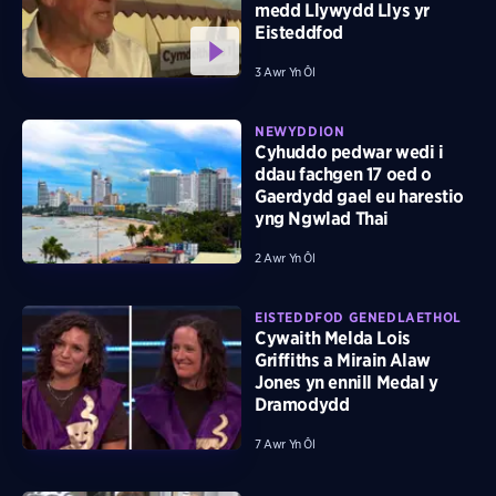
medd Llywydd Llys yr
Eisteddfod
3 Awr Yn Ôl
NEWYDDION
Cyhuddo pedwar wedi i
ddau fachgen 17 oed o
Gaerdydd gael eu harestio
yng Ngwlad Thai
2 Awr Yn Ôl
EISTEDDFOD GENEDLAETHOL
Cywaith Melda Lois
Griffiths a Mirain Alaw
Jones yn ennill Medal y
Dramodydd
7 Awr Yn Ôl