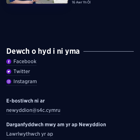
16 Awr Yn Ôl
Dewch o hyd i ni yma
Facebook
Twitter
Instagram
E-bostiwch ni ar
newyddion@s4c.cymru
Darganfyddwch mwy am yr ap Newyddion
Lawrlwythwch yr ap