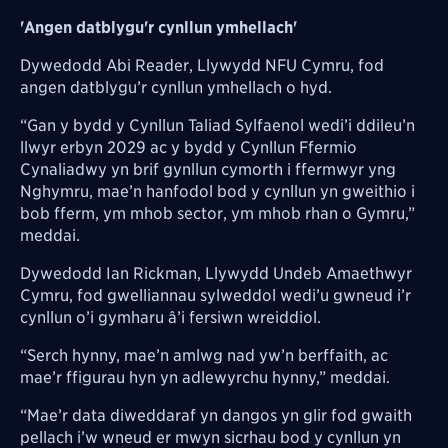
'Angen datblygu'r cynllun ymhellach'
Dywedodd Abi Reader, Llywydd NFU Cymru, fod
angen datblygu’r cynllun ymhellach o hyd.
“Gan y bydd y Cynllun Taliad Sylfaenol wedi’i ddileu’n
llwyr erbyn 2029 ac y bydd y Cynllun Ffermio
Cynaliadwy yn brif gynllun cymorth i ffermwyr yng
Nghymru, mae’n hanfodol bod y cynllun yn gweithio i
bob fferm, ym mhob sector, ym mhob rhan o Gymru,”
meddai.
Dywedodd Ian Rickman, Llywydd Undeb Amaethwyr
Cymru, fod gwelliannau sylweddol wedi’u gwneud i’r
cynllun o’i gymharu â’i fersiwn wreiddiol.
“Serch hynny, mae’n amlwg nad yw’n berffaith, ac
mae’r ffigurau hyn yn adlewyrchu hynny,” meddai.
“Mae’r data diweddaraf yn dangos yn glir fod gwaith
pellach i’w wneud er mwyn sicrhau bod y cynllun yn