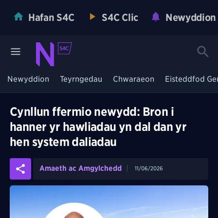
Hafan S4C
S4C Clic
Newyddion
Newyddion
Teyrngedau
Chwaraeon
Eisteddfod Ge
Cynllun ffermio newydd: Bron i
hanner yr hawliadau yn dal dan yr
hen system daliadau
Amaeth ac Amgylchedd
11/06/2026