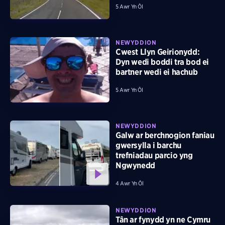
5 Awr Yn Ôl
NEWYDDION
Cwest Llyn Geirionydd:
Dyn wedi boddi tra bod ei
bartner wedi ei hachub
5 Awr Yn Ôl
NEWYDDION
Galw ar berchnogion faniau
gwersylla i barchu
trefniadau parcio yng
Ngwynedd
4 Awr Yn Ôl
NEWYDDION
Tân ar fynydd yn ne Cymru