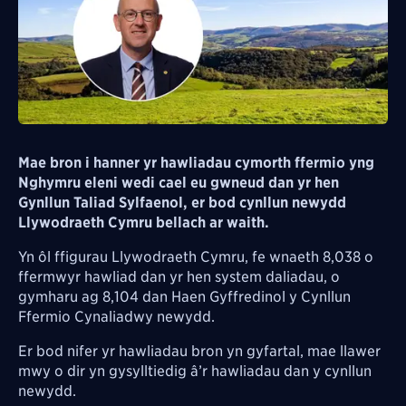
Mae bron i hanner yr hawliadau cymorth ffermio yng
Nghymru eleni wedi cael eu gwneud dan yr hen
Gynllun Taliad Sylfaenol, er bod cynllun newydd
Llywodraeth Cymru bellach ar waith.
Yn ôl ffigurau Llywodraeth Cymru, fe wnaeth 8,038 o
ffermwyr hawliad dan yr hen system daliadau, o
gymharu ag 8,104 dan Haen Gyffredinol y Cynllun
Ffermio Cynaliadwy newydd.
Er bod nifer yr hawliadau bron yn gyfartal, mae llawer
mwy o dir yn gysylltiedig â’r hawliadau dan y cynllun
newydd.