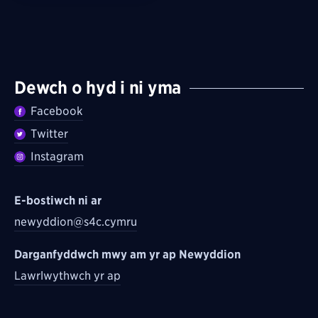
Dewch o hyd i ni yma
Facebook
Twitter
Instagram
E-bostiwch ni ar
newyddion@s4c.cymru
Darganfyddwch mwy am yr ap Newyddion
Lawrlwythwch yr ap