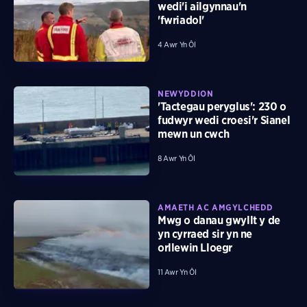
wedi'i ailgynnau'n
'fwriadol'
4 Awr Yn Ôl
NEWYDDION
'Tactegau peryglus': 230 o
fudwyr wedi croesi'r Sianel
mewn un cwch
8 Awr Yn Ôl
AMAETH AC AMGYLCHEDD
Mwg o danau gwyllt y de
yn cyrraed sir yn ne
orllewin Lloegr
11 Awr Yn Ôl