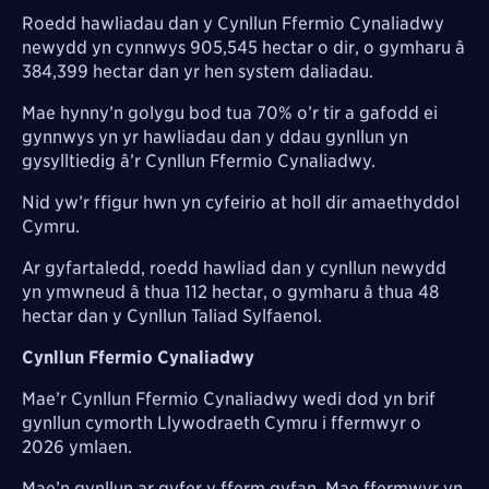
Roedd hawliadau dan y Cynllun Ffermio Cynaliadwy
newydd yn cynnwys 905,545 hectar o dir, o gymharu â
384,399 hectar dan yr hen system daliadau.
Mae hynny’n golygu bod tua 70% o’r tir a gafodd ei
gynnwys yn yr hawliadau dan y ddau gynllun yn
gysylltiedig â’r Cynllun Ffermio Cynaliadwy.
Nid yw’r ffigur hwn yn cyfeirio at holl dir amaethyddol
Cymru.
Ar gyfartaledd, roedd hawliad dan y cynllun newydd
yn ymwneud â thua 112 hectar, o gymharu â thua 48
hectar dan y Cynllun Taliad Sylfaenol.
Cynllun Ffermio Cynaliadwy
Mae’r Cynllun Ffermio Cynaliadwy wedi dod yn brif
gynllun cymorth Llywodraeth Cymru i ffermwyr o
2026 ymlaen.
Mae’n gynllun ar gyfer y fferm gyfan. Mae ffermwyr yn