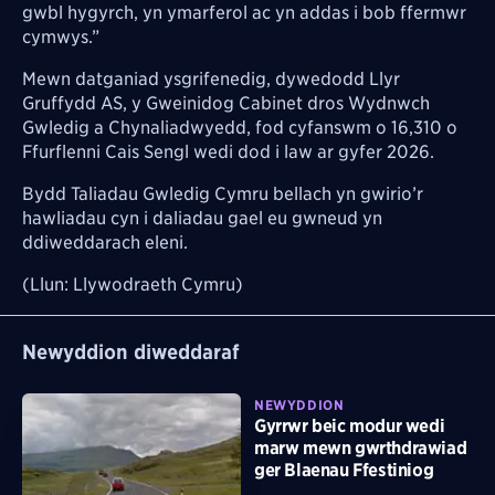
gwbl hygyrch, yn ymarferol ac yn addas i bob ffermwr
cymwys.”
Mewn datganiad ysgrifenedig, dywedodd Llyr
Gruffydd AS, y Gweinidog Cabinet dros Wydnwch
Gwledig a Chynaliadwyedd, fod cyfanswm o 16,310 o
Ffurflenni Cais Sengl wedi dod i law ar gyfer 2026.
Bydd Taliadau Gwledig Cymru bellach yn gwirio’r
hawliadau cyn i daliadau gael eu gwneud yn
ddiweddarach eleni.
(Llun: Llywodraeth Cymru)
Newyddion diweddaraf
NEWYDDION
Gyrrwr beic modur wedi
marw mewn gwrthdrawiad
ger Blaenau Ffestiniog