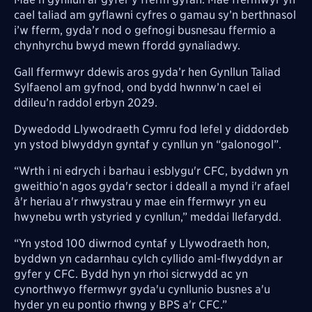
cael taliad am gyflawni cyfres o gamau sy’n berthnasol
i’w fferm, gyda’r nod o gefnogi busnesau ffermio a
chynhyrchu bwyd mewn ffordd gynaliadwy.
Gall ffermwyr ddewis aros gyda’r hen Gynllun Taliad
Sylfaenol am gyfnod, ond bydd hwnnw’n cael ei
ddileu’n raddol erbyn 2029.
Dywedodd Llywodraeth Cymru fod lefel y diddordeb
yn ystod blwyddyn gyntaf y cynllun yn “galonogol”.
“Wrth i ni edrych i barhau i esblygu'r CFC, byddwn yn
gweithio'n agos gyda'r sector i ddeall a mynd i'r afael
â'r heriau a'r rhwystrau y mae ein ffermwyr yn eu
hwynebu wrth ystyried y cynllun,” meddai llefarydd.
“Yn ystod 100 diwrnod cyntaf y Llywodraeth hon,
byddwn yn cadarnhau cylch cyllido aml-flwyddyn ar
gyfer y CFC. Bydd hyn yn rhoi sicrwydd ac yn
cynorthwyo ffermwyr gyda'u cynllunio busnes a'u
hyder yn eu pontio rhwng y BPS a'r CFC.”