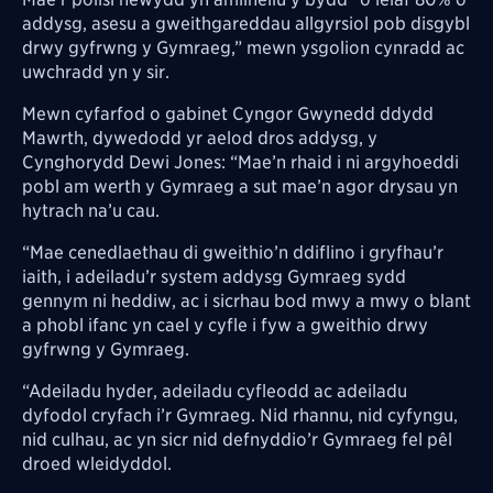
addysg, asesu a gweithgareddau allgyrsiol pob disgybl
drwy gyfrwng y Gymraeg,” mewn ysgolion cynradd ac
uwchradd yn y sir.
Mewn cyfarfod o gabinet Cyngor Gwynedd ddydd
Mawrth, dywedodd yr aelod dros addysg, y
Cynghorydd Dewi Jones: “Mae’n rhaid i ni argyhoeddi
pobl am werth y Gymraeg a sut mae’n agor drysau yn
hytrach na’u cau.
“Mae cenedlaethau di gweithio’n ddiflino i gryfhau’r
iaith, i adeiladu’r system addysg Gymraeg sydd
gennym ni heddiw, ac i sicrhau bod mwy a mwy o blant
a phobl ifanc yn cael y cyfle i fyw a gweithio drwy
gyfrwng y Gymraeg.
“Adeiladu hyder, adeiladu cyfleodd ac adeiladu
dyfodol cryfach i’r Gymraeg. Nid rhannu, nid cyfyngu,
nid culhau, ac yn sicr nid defnyddio’r Gymraeg fel pêl
droed wleidyddol.