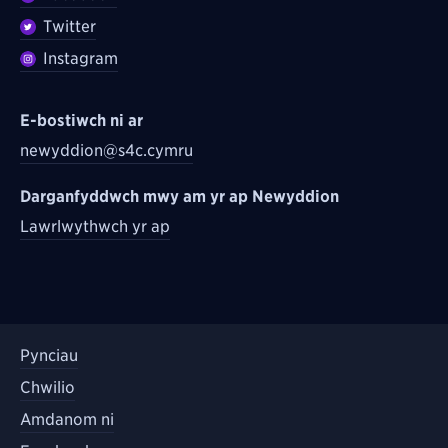
Twitter
Instagram
E-bostiwch ni ar
newyddion@s4c.cymru
Darganfyddwch mwy am yr ap Newyddion
Lawrlwythwch yr ap
Pynciau
Chwilio
Amdanom ni