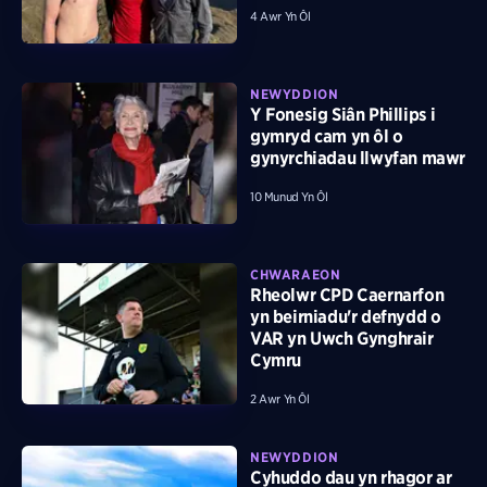
4 Awr Yn Ôl
NEWYDDION
Y Fonesig Siân Phillips i
gymryd cam yn ôl o
gynyrchiadau llwyfan mawr
10 Munud Yn Ôl
CHWARAEON
Rheolwr CPD Caernarfon
yn beirniadu'r defnydd o
VAR yn Uwch Gynghrair
Cymru
2 Awr Yn Ôl
NEWYDDION
Cyhuddo dau yn rhagor ar