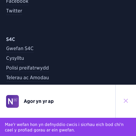
Facebook
Twitter
S4C
Gwefan S4C
Cysylltu
Polisi preifatrwydd
Telerau ac Amodau
Agor yn yr ap
©
2026
S4C
Yn ôl i'r brig
Mae'r wefan hon yn defnyddio cwcis i sicrhau eich bod chi'n
cael y profiad gorau ar ein gwefan.