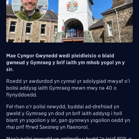
Mae Cyngor Gwynedd wedi pleidleisio o blaid
gwneud y Gymraeg y brif iaith ym mhob ysgol yn y
sir.
Roedd yr awdurdod yn cynnal yr adolygiad mwyaf o'i
bolisi addysg iaith Gymraeg mewn mwy na 40 o
flynyddoedd.
Fel rhan o'r polisi newydd, byddai ad-drefniad yn
gweld y Gymraeg yn dod yn brif iaith addysg i holl
blant yn ysgolion y sir, gan gynnwys ysgolion oedd yn
rhai prif ffrwd Saesneg yn flaenorol.
Mae’r polisi newydd yn amlinellu y bydd “o leiaf 80% o