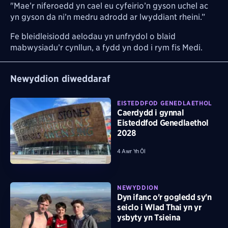
"Mae’r niferoedd yn cael eu cyfeirio’n gyson uchel ac
yn gyson da ni’n medru adrodd ar lwyddiant rheini.”
Fe bleidleisiodd aelodau yn unfrydol o blaid
mabwysiadu’r cynllun, a fydd yn dod i rym fis Medi.
Newyddion diweddaraf
EISTEDDFOD GENEDLAETHOL
Caerdydd i gynnal
Eisteddfod Genedlaethol
2028
4 Awr Yn Ôl
NEWYDDION
Dyn ifanc o'r gogledd sy'n
seiclo i Wlad Thai yn yr
ysbyty yn Tsieina