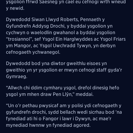
ysgolion ffrwd Saesneg yn cael eu cefnogi wrth wneud
y newid.
Dywedodd Siwan Llwyd Roberts, Pennaeth y
Gyfundrefn Addysg Drochi, y byddai ysgolion yn
cychwyn o waelodlin gwahanol a byddai ysgolion
“trosiannol”, sef Ysgol Ein Harglwyddes ac Ysgol Friars
ym Mangor, ac Ysgol Uwchradd Tywyn, yn derbyn
cefnogaeth ychwanegol.
Dywedodd bod yna diwtor gweithlu eisoes yn
gweithio yn yr ysgolion er mwyn cefnogi staff gyda’r
Gymraeg.
“Allwch chi ddim cymharu ysgol, drefol dinesig hefo
ysgol ym mhen draw Pen Llŷn,” meddai.
“Un o’r pethau pwysicaf am y polisi ydi cefnogaeth y
gyfundrefn drochi, sydd bellach wedi sicrhau bod 'na
fynediad ati hi o Fangor i lawr i Dywyn, ac mae’r
mynediad hwnnw yn fynediad agored.