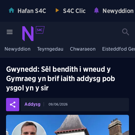
Hafan S4C
S4C Clic
Newyddion
Newyddion
Teyrngedau
Chwaraeon
Eisteddfod Ge
Gwynedd: Sêl bendith i wneud y
Gymraeg yn brif iaith addysg pob
ysgol yn y sir
Addysg
09/06/2026