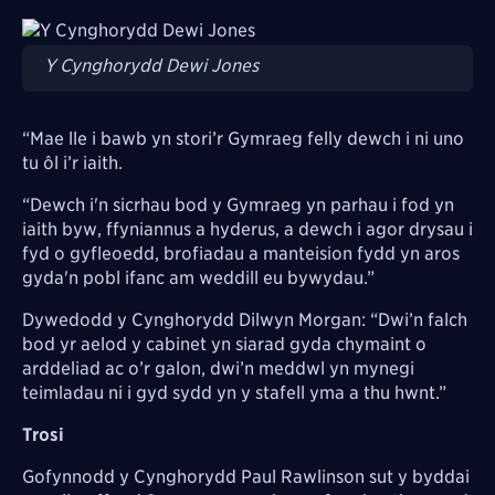
Image
Y Cynghorydd Dewi Jones
“Mae lle i bawb yn stori’r Gymraeg felly dewch i ni uno
tu ôl i’r iaith.
“Dewch i'n sicrhau bod y Gymraeg yn parhau i fod yn
iaith byw, ffyniannus a hyderus, a dewch i agor drysau i
fyd o gyfleoedd, brofiadau a manteision fydd yn aros
gyda'n pobl ifanc am weddill eu bywydau.”
Dywedodd y Cynghorydd Dilwyn Morgan: “Dwi’n falch
bod yr aelod y cabinet yn siarad gyda chymaint o
arddeliad ac o’r galon, dwi’n meddwl yn mynegi
teimladau ni i gyd sydd yn y stafell yma a thu hwnt.”
Trosi
Gofynnodd y Cynghorydd Paul Rawlinson sut y byddai