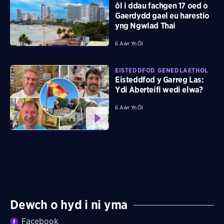
ôl i ddau fachgen 17 oed o
Gaerdydd gael eu harestio
yng Ngwlad Thai
6 Awr Yn Ôl
EISTEDDFOD GENEDLAETHOL
Eisteddfod y Garreg Las:
Ydi Aberteifi wedi elwa?
6 Awr Yn Ôl
Dewch o hyd i ni yma
Facebook