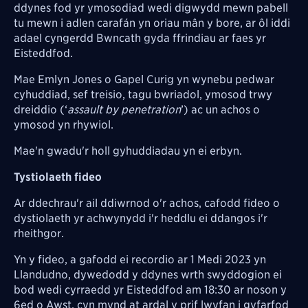
ddynes fod yr ymosodiad wedi digwydd mewn pabell
tu mewn i adlen
carafán
yn oriau mân y bore, ar ôl iddi
adael cyngerdd Bwncath gyda ffrindiau ar faes yr
Eisteddfod.
Mae Emlyn Jones o Gapel Curig yn wynebu pedwar
cyhuddiad,
sef treisio, tagu bwriadol, ymosod trwy
dreiddio (‘
assault by penetration
’) ac un achos o
ymosod yn rhywiol.
Mae'n gwadu'r holl gyhuddiadau yn ei erbyn.
Tystiolaeth fideo
Ar ddechrau'r ail ddiwrnod o'r achos, cafodd fideo o
dystiolaeth yr achwynydd i'r heddlu ei ddangos i'r
rheithgor.
Yn y fideo, a gafodd ei recordio ar 1 Medi 2023 yn
Llandudno, dywedodd y ddynes wrth swyddogion ei
bod wedi cyrraedd yr Eisteddfod am 18:30 ar noson y
6ed o Awst, cyn mynd at ardal y prif lwyfan i gyfarfod