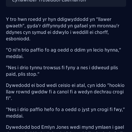
Y tro hwn roedd yr hyn ddigwyddodd yn "llawer
gwaeth", gyda'r diffynnydd yn gafael ym mronnau'r
ddynes cyn symud ei ddwylo i weddill ei chorff,
esboniodd.
"O ni'n trio paffio fo ag oedd o ddim yn lecio hynna,"
meddai.
"Nes i drio tynnu trowsus fi fyny a nes i ddweud plis
paid, plis stop."
Dywedodd ei bod wedi ceisio ei atal, cyn iddo "hookio
llaw rownd gwddw fi a canol fi a wedyn dechrau crogi
fi".
"Nes i drio paffio hefo fo a oedd o jyst yn crogi fi fwy,"
meddai.
Dywedodd bod Emlyn Jones wedi mynd ymlaen i gael