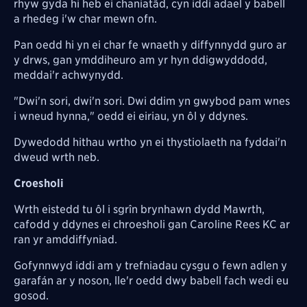
rhyw gyda hi heb ei chaniatâd, cyn iddi adael y babell
a rhedeg i'w char mewn ofn.
Pan oedd hi yn ei char fe wnaeth y diffynnydd guro ar
y drws, gan ymddiheuro am yr hyn ddigwyddodd,
meddai'r achwynydd.
"Dwi'n sori, dwi'n sori. Dwi ddim yn gwybod pam wnes
i wneud hynna," oedd ei eiriau, yn ôl y ddynes.
Dywedodd hithau wrtho yn ei thystiolaeth na fyddai'n
dweud wrth neb.
Croesholi
Wrth eistedd tu ôl i sgrîn brynhawn dydd Mawrth,
cafodd y ddynes ei chroesholi gan Caroline Rees KC ar
ran yr amddiffyniad.
Gofynnwyd iddi am y trefniadau cysgu o fewn adlen y
g
arafán
ar y noson, lle'r oedd dwy babell fach wedi eu
gosod.