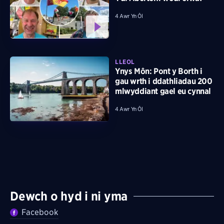
4 Awr Yn Ôl
LLEOL
Ynys Môn: Pont y Borth i
gau wrth i ddathliadau 200
mlwyddiant gael eu cynnal
4 Awr Yn Ôl
Dewch o hyd i ni yma
Facebook