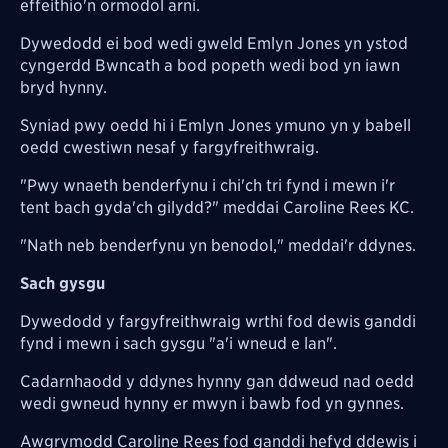
effeithio'n ormodol arni.
Dywedodd ei bod wedi gweld Emlyn Jones yn ystod
cyngerdd Bwncath a bod popeth wedi bod yn iawn
bryd hynny.
Syniad pwy oedd hi i Emlyn Jones ymuno yn y babell
oedd cwestiwn nesaf y fargyfreithwraig.
"Pwy wnaeth benderfynu i chi'ch tri fynd i mewn i'r
tent bach gyda'ch gilydd?" meddai Caroline Rees KC.
"Nath neb benderfynu yn benodol," meddai'r ddynes.
Sach gysgu
Dywedodd y fargyfreithwraig wrthi fod dewis ganddi
fynd i mewn i sach gysgu "a'i wneud e lan".
Cadarnhaodd y ddynes hynny gan ddweud nad oedd
wedi gwneud hynny er mwyn i bawb fod yn gynnes.
Awgrymodd Caroline Rees fod ganddi hefyd ddewis i