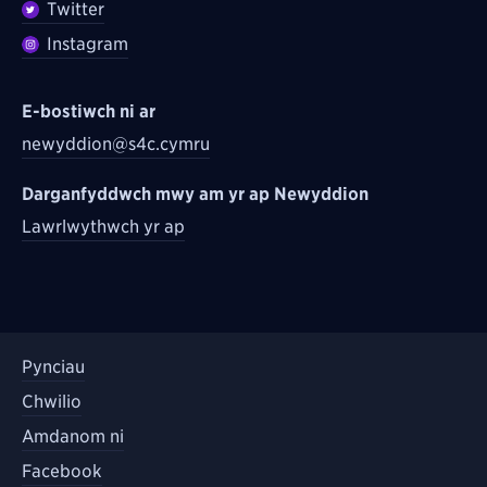
Twitter
Instagram
E-bostiwch ni ar
newyddion@s4c.cymru
Darganfyddwch mwy am yr ap Newyddion
Lawrlwythwch yr ap
Pynciau
Chwilio
Amdanom ni
Facebook