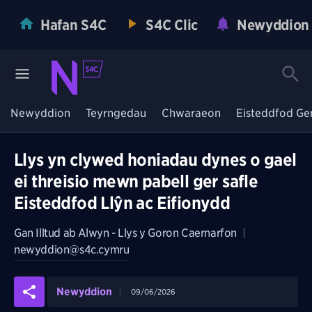
Hafan S4C
S4C Clic
Newyddion
Newyddion
Teyrngedau
Chwaraeon
Eisteddfod Ge
Llys yn clywed honiadau dynes o gael
ei threisio mewn pabell ger safle
Eisteddfod Llŷn ac Eifionydd
Gan
Illtud ab Alwyn - Llys y Goron Caernarfon
|
newyddion@s4c.cymru
Newyddion
09/06/2026