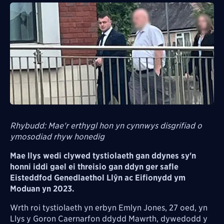
Rhybudd: Mae'r erthygl hon yn cynnwys disgrifiad o
ymosodiad rhyw honedig
Mae llys wedi clywed tystiolaeth gan ddynes sy'n
honni iddi gael ei threisio gan ddyn ger safle
Eisteddfod Genedlaethol Llŷn ac Eifionydd ym
Moduan yn 2023.
Wrth roi tystiolaeth yn erbyn Emlyn Jones, 27 oed, yn
Llys y Goron Caernarfon ddydd Mawrth, dywedodd y