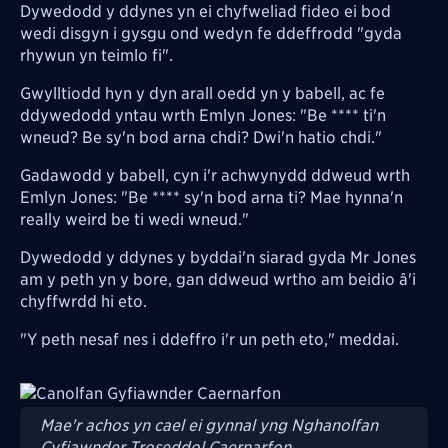
Dywedodd y ddynes yn ei chyfweliad fideo ei bod
wedi disgyn i gysgu ond wedyn fe ddeffrodd "gyda
rhywun yn teimlo fi".
Gwylltiodd hyn y dyn arall oedd yn y babell, ac fe
ddywedodd yntau wrth Emlyn Jones: "Be **** ti'n
wneud? Be sy'n bod arna chdi? Dwi'n hatio chdi."
Gadawodd y babell, cyn i'r achwynydd ddweud wrth
Emlyn Jones: "Be **** sy'n bod arna ti? Mae hynna'n
really weird be ti wedi wneud."
Dywedodd y ddynes y byddai'n siarad gyda Mr Jones
am y peth yn y bore, gan ddweud wrtho am beidio â'i
chyffwrdd hi eto.
"Y peth nesaf nes i ddeffro i'r un peth eto," meddai.
Image
Mae'r achos yn cael ei gynnal yng Nghanolfan
Cyfiawnder Troseddol Caernarfon