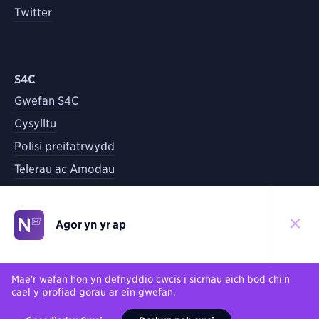
Twitter
S4C
Gwefan S4C
Cysylltu
Polisi preifatrwydd
Telerau ac Amodau
Agor yn yr ap
©
2026
S4C
Yn ôl i'r brig
Mae'r wefan hon yn defnyddio cwcis i sicrhau eich bod chi'n
cael y profiad gorau ar ein gwefan.