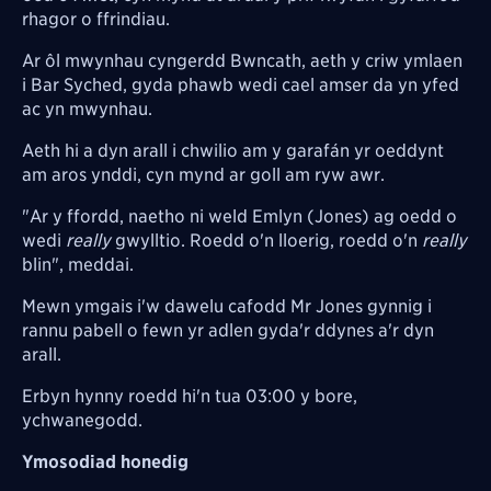
rhagor o ffrindiau.
Ar ôl mwynhau cyngerdd Bwncath, aeth y criw ymlaen
i Bar Syched, gyda phawb wedi cael amser da yn yfed
ac yn mwynhau.
Aeth hi a dyn arall i chwilio am y g
arafán
yr oeddynt
am aros ynddi, cyn mynd ar goll am ryw awr.
"Ar y ffordd, naetho ni weld Emlyn (Jones) ag oedd o
wedi
really
gwylltio. Roedd o'n lloerig, roedd o'n
really
blin", meddai.
Mewn ymgais i'w dawelu cafodd Mr Jones gynnig i
rannu pabell o fewn yr adlen gyda'r ddynes a'r dyn
arall.
Erbyn hynny roedd hi'n tua 03:00 y bore,
ychwanegodd.
Ymosodiad honedig