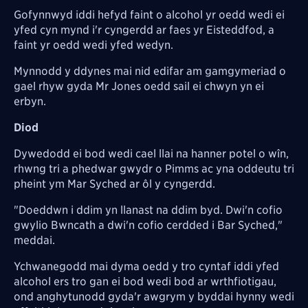
Gofynnwyd iddi hefyd faint o alcohol yr oedd wedi ei
yfed cyn mynd i'r cyngerdd ar faes yr Eisteddfod, a
faint yr oedd wedi yfed wedyn.
Mynnodd y ddynes mai nid edifar am gamgymeriad o
gael rhyw gyda Mr Jones oedd sail ei chwyn yn ei
erbyn.
Diod
Dywedodd ei bod wedi cael llai na hanner potel o wîn,
rhwng tri a phedwar gwydr o Pimms ac yna oddeutu tri
pheint ym Mar Syched ar ôl y cyngerdd.
"Doeddwn i ddim yn llanast na ddim byd. Dwi'n cofio
gwylio Bwncath a dwi'n cofio cerdded i Bar Syched,"
meddai.
Ychwanegodd mai dyma oedd y tro cyntaf iddi yfed
alcohol ers tro gan ei bod wedi bod ar wrthfiotigau,
ond anghytunodd gyda'r awgrym y byddai hynny wedi