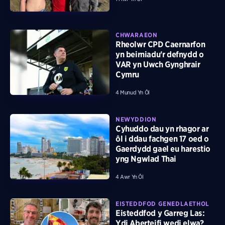
CHWARAEON
Rheolwr CPD Caernarfon
yn beirniadu'r defnydd o
VAR yn Uwch Gynghrair
Cymru
4 Munud Yn Ôl
NEWYDDION
Cyhuddo dau yn rhagor ar
ôl i ddau fachgen 17 oed o
Gaerdydd gael eu harestio
yng Ngwlad Thai
4 Awr Yn Ôl
EISTEDDFOD GENEDLAETHOL
Eisteddfod y Garreg Las:
Ydi Aberteifi wedi elwa?