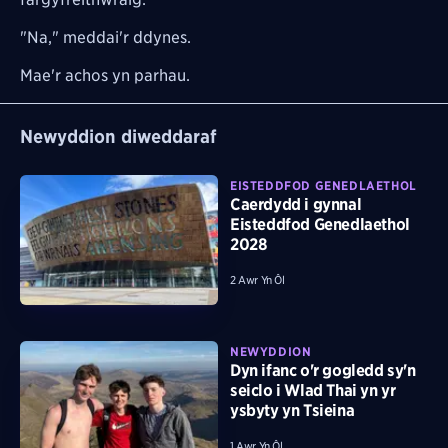
"Na," meddai'r ddynes.
Mae'r achos yn parhau.
Newyddion diweddaraf
EISTEDDFOD GENEDLAETHOL
Caerdydd i gynnal
Eisteddfod Genedlaethol
2028
2 Awr Yn Ôl
NEWYDDION
Dyn ifanc o'r gogledd sy'n
seiclo i Wlad Thai yn yr
ysbyty yn Tsieina
1 Awr Yn Ôl