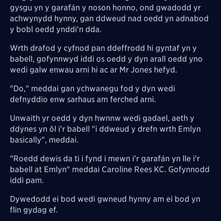
gysgu yn y garafán y noson honno, ond gwadodd yr
achwynydd hynny, gan ddweud nad oedd yn adnabod
y bobl oedd ynddi'n dda.
Wrth drafod y cyfnod pan ddeffrodd hi gyntaf yn y
babell, gofynnwyd iddi os oedd y dyn arall oedd yno
wedi galw enwau arni hi ac ar Mr Jones hefyd.
"Do," meddai gan ychwanegu fod y dyn wedi
defnyddio enw sarhaus am ferched arni.
Unwaith yr oedd y dyn hwnnw wedi gadael, aeth y
ddynes yn ôl i'r babell "i ddweud y drefn wrth Emlyn
basically", meddai.
"Roedd dewis da ti i fynd i mewn i'r g
arafán
yn lle i'r
babell at Emlyn" meddai Caroline Rees KC. Gofynnodd
iddi pam.
Dywedodd ei bod wedi gwneud hynny am ei bod yn
flin gydag ef.