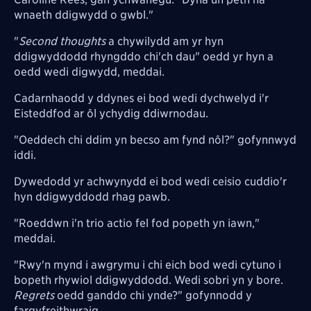
wnaeth ddigwydd o gwbl."
"
Second thoughts
a chywilydd am yr hyn
ddigwyddodd rhyngddo chi'ch dau" oedd yr hyn a
oedd wedi digwydd, meddai.
Cadarnhaodd y ddynes ei bod wedi dychwelyd i'r
Eisteddfod ar ôl ychydig ddiwrnodau.
"Oeddech chi ddim yn becso am fynd nôl?" gofynnwyd
iddi.
Dywedodd yr achwynydd ei bod wedi ceisio cuddio'r
hyn ddigwyddodd rhag pawb.
"Roeddwn i'n trio actio fel fod popeth yn iawn,"
meddai.
"Rwy'n mynd i awgrymu i chi eich bod wedi cytuno i
bopeth rhywiol ddigwyddodd. Wedi sobri yn y bore.
Regrets
oedd ganddo chi ynde?" gofynnodd y
fargyfreithwraig.