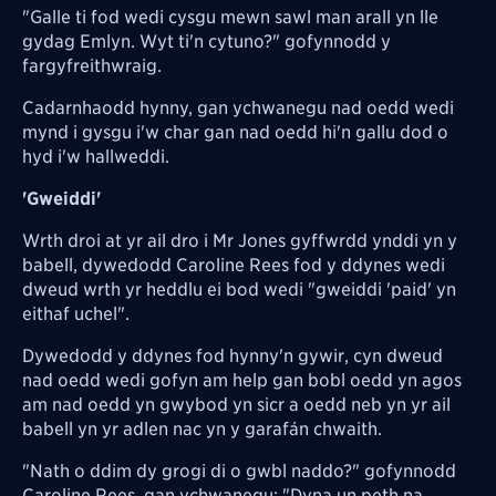
"Galle ti fod wedi cysgu mewn sawl man arall yn lle
gydag Emlyn. Wyt ti'n cytuno?" gofynnodd y
fargyfreithwraig.
Cadarnhaodd hynny, gan ychwanegu nad oedd wedi
mynd i gysgu i'w char gan nad oedd hi'n gallu dod o
hyd i'w hallweddi.
'Gweiddi'
Wrth droi at yr ail dro i Mr Jones gyffwrdd ynddi yn y
babell, dywedodd Caroline Rees fod y ddynes wedi
dweud wrth yr heddlu ei bod wedi "gweiddi 'paid' yn
eithaf uchel".
Dywedodd y ddynes fod hynny'n gywir, cyn dweud
nad oedd wedi gofyn am help gan bobl oedd yn agos
am nad oedd yn gwybod yn sicr a oedd neb yn yr ail
babell yn yr adlen nac yn y garafán chwaith.
"Nath o ddim dy grogi di o gwbl naddo?" gofynnodd
Caroline Rees, gan ychwanegu: "Dyna un peth na