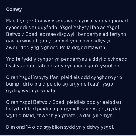
Conwy
Mae Cyngor Conwy eisoes wedi cynnal ymgynghoriad
cyhoeddus ar ddyfodol Ysgol Ysbyty Ifan ac Ysgol
Betws y Coed, ac mae disgwyl i benderfyniad terfynol
gael ei wneud gan y cabinet ym mhencadlys yr
awdurdod yng Nghoed Pella ddydd Mawrth.
Yno fe fydd y cyngor yn penderfynu a ddylid cyhoeddi
hysbysiadau statudol ar y cynigion i gau’r ysgolion.
O ran Ysgol Ysbyty Ifan, pleidleisiodd cynghorwyr o
bump i dri o blaid peidio ag argymell cau’r ysgol,
gydag wyth yn ymatal.
O ran Ysgol Betws y Coed, pleidleisiodd yr aelodau
hefyd o blaid peidio ag argymell cau’r ysgol, gydag
wyth o blaid, chwech yn ymatal, a dau yn erbyn.
Dim ond 14 o ddisgyblion sydd yn y ddwy ysgol.