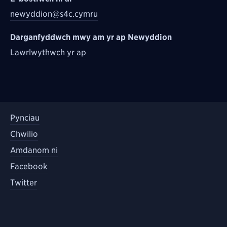
newyddion@s4c.cymru
Darganfyddwch mwy am yr ap Newyddion
Lawrlwythwch yr ap
Pynciau
Chwilio
Amdanom ni
Facebook
Twitter