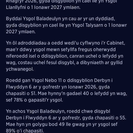
Rhagfyr 2026, gyda disgyblion yn cael lle yn Ysgol
Llanllyfni o 1 Ionawr 2027 ymlaen.
Byddai Ysgol Baladeulyn yn cau ar yr un dyddiad,
gyda disgyblion yn cael lle yn Ysgol Talysarn o 1 Ionawr
2027 ymlaen.
Yn ôl adroddiadau a oedd wedi'u cyflwyno i’r Cabinet,
mae’r ddwy ysgol mewn sefyllfa fregus oherwydd
niferoedd isel o ddisgyblion, canran uchel o lefydd yn
wag, costau uchel fesul disgybl, a dibyniaeth ar gyllid
ychwanegol.
Roedd gan Ysgol Nebo 11 o ddisgyblion Derbyn i
Flwyddyn 6 ar y gofrestr yn Ionawr 2026, gyda
chapasiti o 51. Mae hynny’n gadael 40 o lefydd yn wag,
sef 78% o gapasiti’r ysgol.
Yn achos Ysgol Baladeulyn, roedd chwe disgybl
Derbyn i Flwyddyn 6 ar y gofrestr, gyda chapasiti o 55.
Mae hyn yn golygu bod 49 lle gwag yn yr ysgol sef
89% o'i chapasiti.