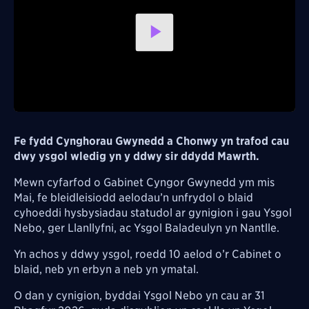
Play
Video
Fe fydd Cynghorau Gwynedd a Chonwy yn trafod cau
dwy ysgol wledig yn y ddwy sir ddydd Mawrth.
Mewn cyfarfod o Gabinet Cyngor Gwynedd ym mis
Mai, fe bleidleisiodd aelodau’n unfrydol o blaid
cyhoeddi hysbysiadau statudol ar gynigion i gau Ysgol
Nebo, ger Llanllyfni, ac Ysgol Baladeulyn yn Nantlle.
Yn achos y ddwy ysgol, roedd 10 aelod o’r Cabinet o
blaid, neb yn erbyn a neb yn ymatal.
O dan y cynigion, byddai Ysgol Nebo yn cau ar 31