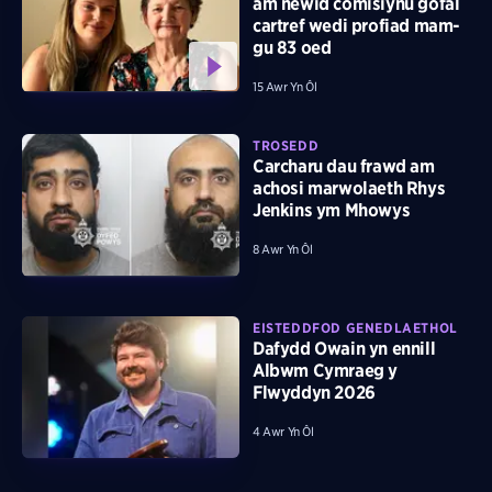
am newid comisiynu gofal
cartref wedi profiad mam-
gu 83 oed
15 Awr Yn Ôl
TROSEDD
Carcharu dau frawd am
achosi marwolaeth Rhys
Jenkins ym Mhowys
8 Awr Yn Ôl
EISTEDDFOD GENEDLAETHOL
Dafydd Owain yn ennill
Albwm Cymraeg y
Flwyddyn 2026
4 Awr Yn Ôl