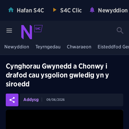
Hafan S4C
S4C Clic
Newyddion
Newyddion
Teyrngedau
Chwaraeon
Eisteddfod Ge
Cynghorau Gwynedd a Chonwy i
drafod cau ysgolion gwledig yn y
siroedd
Addysg
09/06/2026