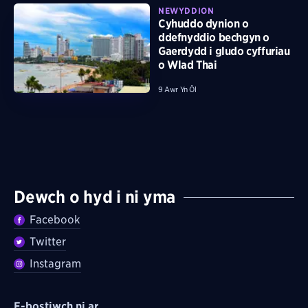
NEWYDDION
Cyhuddo dynion o
ddefnyddio bechgyn o
Gaerdydd i gludo cyffuriau
o Wlad Thai
9 Awr Yn Ôl
Dewch o hyd i ni yma
Facebook
Twitter
Instagram
E-bostiwch ni ar