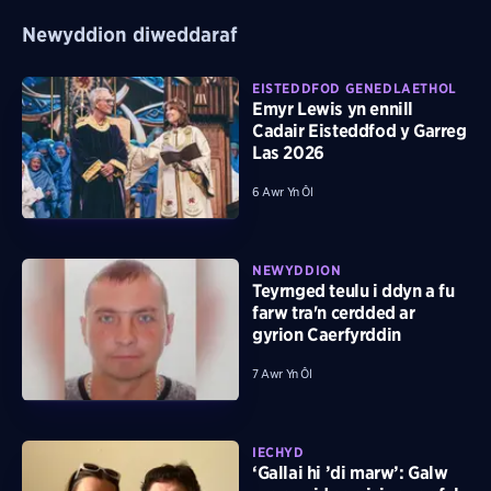
Newyddion diweddaraf
EISTEDDFOD GENEDLAETHOL
Emyr Lewis yn ennill
Cadair Eisteddfod y Garreg
Las 2026
6 Awr Yn Ôl
NEWYDDION
Teyrnged teulu i ddyn a fu
farw tra'n cerdded ar
gyrion Caerfyrddin
7 Awr Yn Ôl
IECHYD
‘Gallai hi ’di marw’: Galw