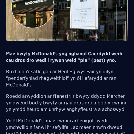
Mae bwyty McDonald's yng nghanol Caerdydd wedi
cau dros dro wedi i rywun weld “pla” (pest) yno.
Bu rhaid i'r safle gau ar Heol Eglwys Fair yn dilyn
"penderfyniad rhagweithiol" yn ôl llefarydd ar ran
McDonald's.
Roedd arwyddion ar ffenestri'r bwyty ddydd Mercher
yn dweud bod y bwyty ar gau dros dro a bod y cwmni
yn ymddiheuro am unrhyw anghyfleustra a achoswyd.
Yn ôl McDonald's, mae cwmni arbenigol "wedi
ymchwilio'n fanwl i'r sefyllfa", ac maen nhw'n dweud
bod "diogelwch bwyd a hylendid o'r pwys mwyaf i ni".