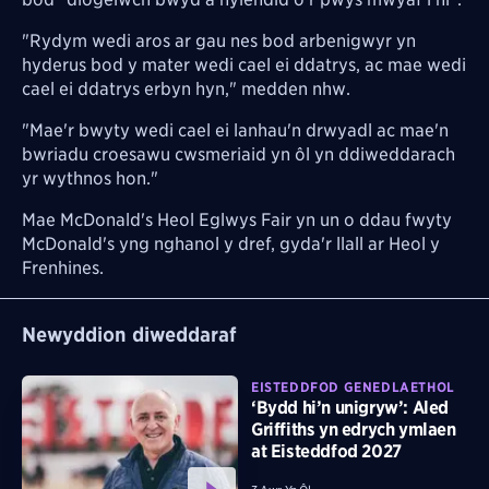
"Rydym wedi aros ar gau nes bod arbenigwyr yn
hyderus bod y mater wedi cael ei ddatrys, ac mae wedi
cael ei ddatrys erbyn hyn," medden nhw.
"Mae'r bwyty wedi cael ei lanhau'n drwyadl ac mae'n
bwriadu croesawu cwsmeriaid yn ôl yn ddiweddarach
yr wythnos hon."
Mae McDonald's Heol Eglwys Fair yn un o ddau fwyty
McDonald's yng nghanol y dref, gyda'r llall ar Heol y
Frenhines.
Newyddion diweddaraf
EISTEDDFOD GENEDLAETHOL
‘Bydd hi’n unigryw’: Aled
Griffiths yn edrych ymlaen
at Eisteddfod 2027