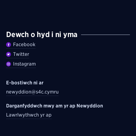
Dewch o hyd i ni yma
Facebook
Twitter
Instagram
E-bostiwch ni ar
newyddion@s4c.cymru
Darganfyddwch mwy am yr ap Newyddion
Lawrlwythwch yr ap