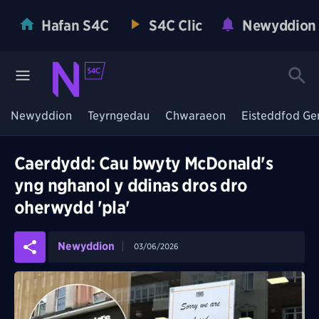
Hafan S4C
S4C Clic
Newyddion
Newyddion
Teyrngedau
Chwaraeon
Eisteddfod Ge
Caerdydd: Cau bwyty McDonald's
yng nghanol y ddinas dros dro
oherwydd 'pla'
Newyddion
03/06/2026