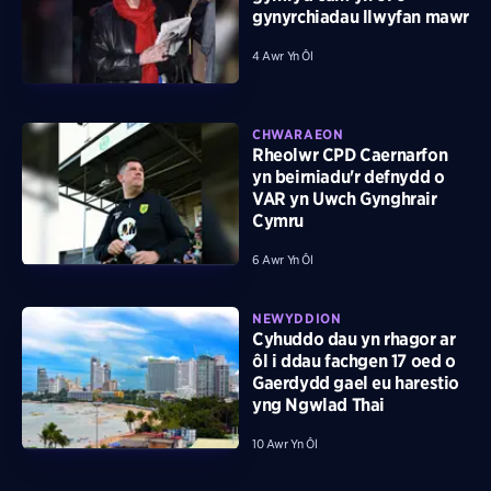
gynyrchiadau llwyfan mawr
4 Awr Yn Ôl
CHWARAEON
Rheolwr CPD Caernarfon
yn beirniadu'r defnydd o
VAR yn Uwch Gynghrair
Cymru
6 Awr Yn Ôl
NEWYDDION
Cyhuddo dau yn rhagor ar
ôl i ddau fachgen 17 oed o
Gaerdydd gael eu harestio
yng Ngwlad Thai
10 Awr Yn Ôl