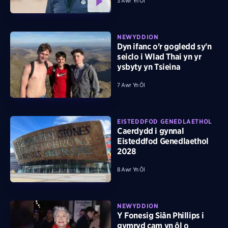
3 Awr Yn Ôl
NEWYDDION
Dyn ifanc o'r gogledd sy'n
seiclo i Wlad Thai yn yr
ysbyty yn Tsieina
7 Awr Yn Ôl
EISTEDDFOD GENEDLAETHOL
Caerdydd i gynnal
Eisteddfod Genedlaethol
2028
8 Awr Yn Ôl
NEWYDDION
Y Fonesig Siân Phillips i
gymryd cam yn ôl o