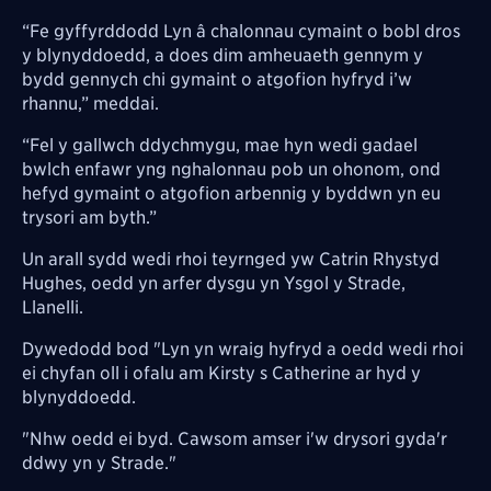
“Fe gyffyrddodd Lyn â chalonnau cymaint o bobl dros
y blynyddoedd, a does dim amheuaeth gennym y
bydd gennych chi gymaint o atgofion hyfryd i’w
rhannu,” meddai.
“Fel y gallwch ddychmygu, mae hyn wedi gadael
bwlch enfawr yng nghalonnau pob un ohonom, ond
hefyd gymaint o atgofion arbennig y byddwn yn eu
trysori am byth.”
Un arall sydd wedi rhoi teyrnged yw Catrin Rhystyd
Hughes, oedd yn arfer dysgu yn Ysgol y Strade,
Llanelli.
Dywedodd bod "Lyn yn wraig hyfryd a oedd wedi rhoi
ei chyfan oll i ofalu am Kirsty s Catherine ar hyd y
blynyddoedd.
"Nhw oedd ei byd. Cawsom amser i'w drysori gyda'r
ddwy yn y Strade."