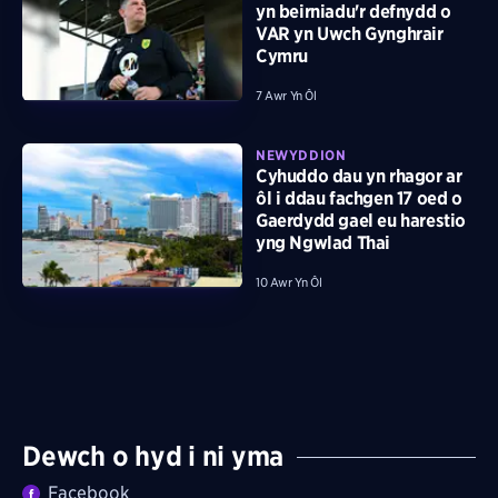
yn beirniadu'r defnydd o
VAR yn Uwch Gynghrair
Cymru
7 Awr Yn Ôl
NEWYDDION
Cyhuddo dau yn rhagor ar
ôl i ddau fachgen 17 oed o
Gaerdydd gael eu harestio
yng Ngwlad Thai
10 Awr Yn Ôl
Dewch o hyd i ni yma
Facebook