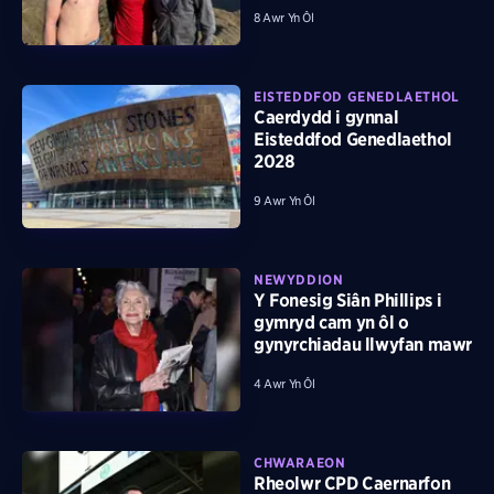
8 Awr Yn Ôl
EISTEDDFOD GENEDLAETHOL
Caerdydd i gynnal
Eisteddfod Genedlaethol
2028
9 Awr Yn Ôl
NEWYDDION
Y Fonesig Siân Phillips i
gymryd cam yn ôl o
gynyrchiadau llwyfan mawr
4 Awr Yn Ôl
CHWARAEON
Rheolwr CPD Caernarfon