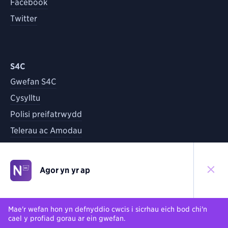
Facebook
Twitter
S4C
Gwefan S4C
Cysylltu
Polisi preifatrwydd
Telerau ac Amodau
Agor yn yr ap
©
2026
S4C
Yn ôl i'r brig
Mae'r wefan hon yn defnyddio cwcis i sicrhau eich bod chi'n
cael y profiad gorau ar ein gwefan.