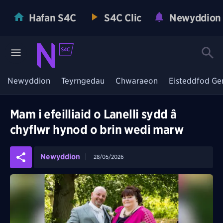
Hafan S4C
S4C Clic
Newyddion
Newyddion
Teyrngedau
Chwaraeon
Eisteddfod Ge
Mam i efeilliaid o Lanelli sydd â
chyflwr hynod o brin wedi marw
Newyddion
28/05/2026