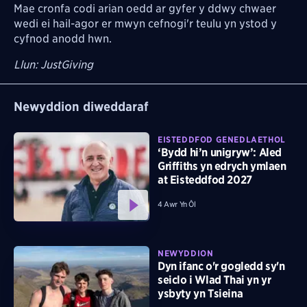
Mae cronfa codi arian oedd ar gyfer y ddwy chwaer
wedi ei hail-agor er mwyn cefnogi'r teulu yn ystod y
cyfnod anodd hwn.
Llun: JustGiving
Newyddion diweddaraf
EISTEDDFOD GENEDLAETHOL
‘Bydd hi’n unigryw’: Aled
Griffiths yn edrych ymlaen
at Eisteddfod 2027
4 Awr Yn Ôl
NEWYDDION
Dyn ifanc o'r gogledd sy'n
seiclo i Wlad Thai yn yr
ysbyty yn Tsieina