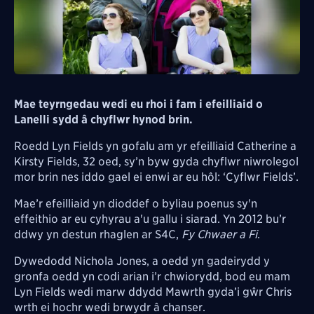
Mae teyrngedau wedi eu rhoi i fam i efeilliaid o
Lanelli sydd â chyflwr hynod brin.
Roedd Lyn Fields yn gofalu am yr efeilliaid Catherine a
Kirsty Fields, 32 oed, sy’n byw gyda chyflwr niwrolegol
mor brin nes iddo gael ei enwi ar eu hôl: ‘Cyflwr Fields’.
Mae’r efeilliaid yn dioddef o byliau poenus sy'n
effeithio ar eu cyhyrau a'u gallu i siarad. Yn 2012 bu’r
ddwy yn destun rhaglen ar S4C,
Fy Chwaer a Fi
.
Dywedodd Nichola Jones, a oedd yn gadeirydd y
gronfa oedd yn codi arian i’r chwiorydd, bod eu mam
Lyn Fields wedi marw ddydd Mawrth gyda’i gŵr Chris
wrth ei hochr wedi brwydr â chanser.