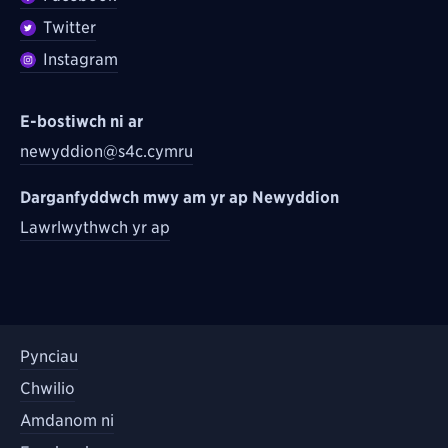
Twitter
Instagram
E-bostiwch ni ar
newyddion@s4c.cymru
Darganfyddwch mwy am yr ap Newyddion
Lawrlwythwch yr ap
Pynciau
Chwilio
Amdanom ni