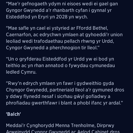
“Mae’r gefnogaeth ydym ni eisoes wedi ei gael gan
Gyngor Gwynedd a’r rhanbarth cyfan i gynnal yr
Eisteddfod yn Eryri yn 2028 yn wych.
"Mae safle yn cael ei ystyried ar Ffordd Bethel,
Caernarfon, ac edrychwn ymlaen at gyhoeddi’r union
leoliad wedi trafodaethau pellach rhwng yr Urdd,
Cyngor Gwynedd a pherchnogion tir lleol.”
“Un o gryfderau Eisteddfod yr Urdd yw ei bod yn
teithio ac yn rhan annatod o fywydau cymunedau
ledled Cymru.
"Rwy’n edrych ymlaen yn fawr i gydweithio gyda
Chyngor Gwynedd, partneriaid lleol a’r gymuned dros
y ddwy flynedd nesaf i sicrhau gŵyl gofiadwy a
phrofiadau gwerthfawr i blant a phobl ifanc yr ardal.”
'Balch'
Meddai’r Cynghorydd Menna Trenholme, Dirprwy
Arweinydd Cyngor Gwynedd ac Aelod Cabinet dros