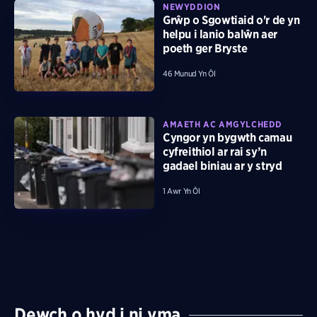
NEWYDDION
Grŵp o Sgowtiaid o'r de yn
helpu i lanio balŵn aer
poeth ger Bryste
46 Munud Yn Ôl
AMAETH AC AMGYLCHEDD
Cyngor yn bygwth camau
cyfreithiol ar rai sy’n
gadael biniau ar y stryd
1 Awr Yn Ôl
Dewch o hyd i ni yma