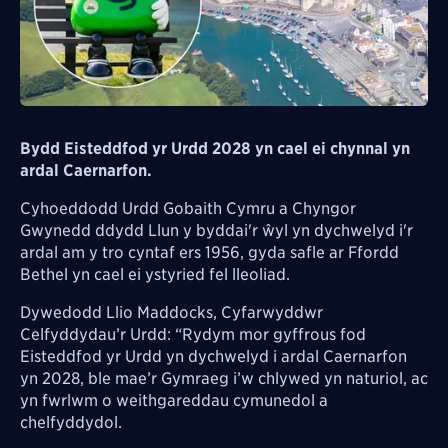
Bydd Eisteddfod yr Urdd 2028 yn cael ei chynnal yn
ardal Caernarfon.
Cyhoeddodd Urdd Gobaith Cymru a Chyngor
Gwynedd ddydd Llun y byddai'r ŵyl yn dychwelyd i'r
ardal am y tro cyntaf ers 1956, gyda safle ar Ffordd
Bethel yn cael ei ystyried fel lleoliad.
Dywedodd Llio Maddocks, Cyfarwyddwr
Celfyddydau’r Urdd: “Rydym mor gyffrous fod
Eisteddfod yr Urdd yn dychwelyd i ardal Caernarfon
yn 2028, ble mae’r Gymraeg i’w chlywed yn naturiol, ac
yn fwrlwm o weithgareddau cymunedol a
chelfyddydol.