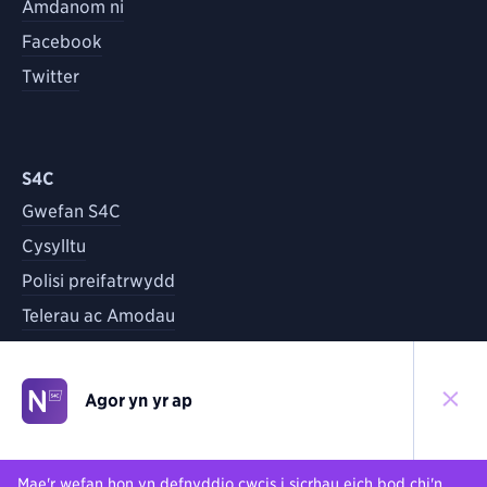
Amdanom ni
Facebook
Twitter
S4C
Gwefan S4C
Cysylltu
Polisi preifatrwydd
Telerau ac Amodau
Agor yn yr ap
©
2026
S4C
Yn ôl i'r brig
Mae'r wefan hon yn defnyddio cwcis i sicrhau eich bod chi'n