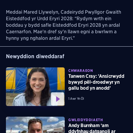
Meddai Mared Llywelyn, Cadeirydd Pwyllgor Gwaith
Eisteddfod yr Urdd Eryri 2028: “Rydym wrth ein
boddau y bydd safle Eisteddfod Eryri 2028 yn ardal
Caernarfon. Mae'n dref sy'n llawn egni a bwrlwm a
hynny yng nghalon ardal Eryri.”
Newyddion diweddaraf
CHWARAEON
Tanwen Cray: 'Ansicrwydd
bywyd pêl-droedwyr yn
gallu bod yn anodd'
1 Awr Yn Ôl
GWLEIDYDDIAETH
Andy Burnham ‘am
ddyfnhau datganoli ar