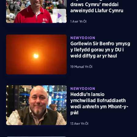
draws Cymru’ meddai
arweinydd Llafur Cymru
1 Awr Yn Ôl
NEWYDDION
Gorllewin Sir Benfro ymysg
y llefydd gorau yn y DU i
weld diffyg ar yr haul
19 Munud Yn Ôl
NEWYDDION
Heddlu’n lansio
ymchwiliad llofruddiaeth
wedi anhrefn ym Mhont-y-
pŵl
13 Awr Yn Ôl