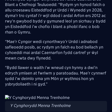
Blant a Chefnogi Teuluoedd: “Rydym yn hynod falch o
allu croesawu Eisteddfod yr Urdd i Wynedd yn 2028,
dyma’r tro cyntaf i’r wŷl ddod i ardal Arfon ers 2012 ac
rwy’n gwybod bydd y gymuned leol yn sicrhau y bydd
yn Eisteddfod i’w chofio i blant a phobl ifanc o bob
rhan o Gymru.
“Mae’r Cyngor wedi cynorthwyo’r Urdd i adnabod
safleoedd posib, ac rydym yn falch eu bod bellach yn
cyhoeddi mai ardal Caernarfon fydd cartref yr ŵyl
mewn cwta dwy flynedd.
"Bydd llawer o waith i’w wneud cyn hynny a dwi’n
edrych ymlaen at fwrlwm y paratoadau. Mae’r cynnwrf
sydd i’w deimlo yma ym Môn yr wythnos hon yn
ysbrydoliaeth i ni gyd.”
Image
Y Cynghorydd Menna Trenholme