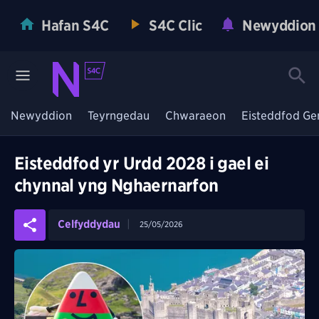
Hafan S4C
S4C Clic
Newyddion
Newyddion
Teyrngedau
Chwaraeon
Eisteddfod Ge
Eisteddfod yr Urdd 2028 i gael ei
chynnal yng Nghaernarfon
Celfyddydau
25/05/2026