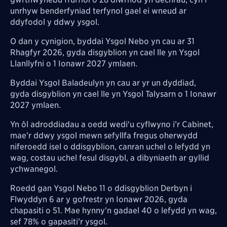
unrhyw benderfyniad terfynol gael ei wneud ar
ddyfodol y ddwy ysgol.
O dan y cynigion, byddai Ysgol Nebo yn cau ar 31
Rhagfyr 2026, gyda disgyblion yn cael lle yn Ysgol
Llanllyfni o 1 Ionawr 2027 ymlaen.
Byddai Ysgol Baladeulyn yn cau ar yr un dyddiad,
gyda disgyblion yn cael lle yn Ysgol Talysarn o 1 Ionawr
2027 ymlaen.
Yn ôl adroddiadau a oedd wedi'u cyflwyno i’r Cabinet,
mae’r ddwy ysgol mewn sefyllfa fregus oherwydd
niferoedd isel o ddisgyblion, canran uchel o lefydd yn
wag, costau uchel fesul disgybl, a dibyniaeth ar gyllid
ychwanegol.
Roedd gan Ysgol Nebo 11 o ddisgyblion Derbyn i
Flwyddyn 6 ar y gofrestr yn Ionawr 2026, gyda
chapasiti o 51. Mae hynny’n gadael 40 o lefydd yn wag,
sef 78% o gapasiti’r ysgol.