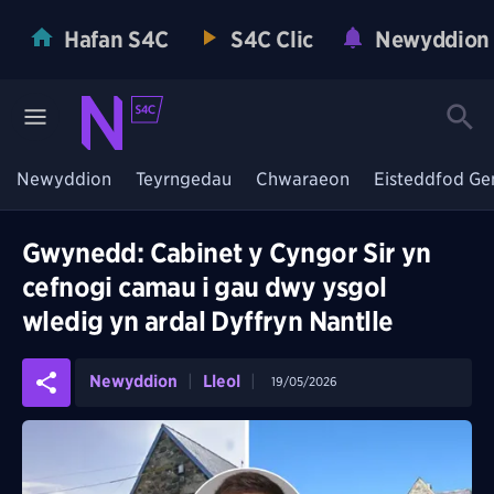
Hafan S4C
S4C Clic
Newyddion
Newyddion
Teyrngedau
Chwaraeon
Eisteddfod Ge
Gwynedd: Cabinet y Cyngor Sir yn
cefnogi camau i gau dwy ysgol
wledig yn ardal Dyffryn Nantlle
Newyddion
Lleol
19/05/2026