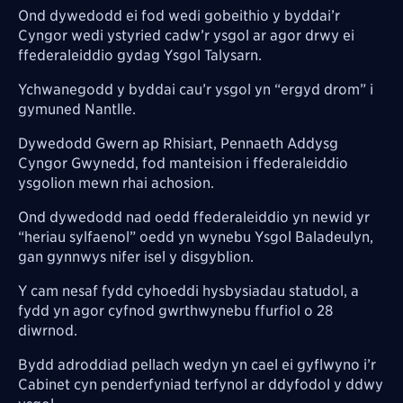
Ond dywedodd ei fod wedi gobeithio y byddai’r
Cyngor wedi ystyried cadw’r ysgol ar agor drwy ei
ffederaleiddio gydag Ysgol Talysarn.
Ychwanegodd y byddai cau’r ysgol yn “ergyd drom” i
gymuned Nantlle.
Dywedodd Gwern ap Rhisiart, Pennaeth Addysg
Cyngor Gwynedd, fod manteision i ffederaleiddio
ysgolion mewn rhai achosion.
Ond dywedodd nad oedd ffederaleiddio yn newid yr
“heriau sylfaenol” oedd yn wynebu Ysgol Baladeulyn,
gan gynnwys nifer isel y disgyblion.
Y cam nesaf fydd cyhoeddi hysbysiadau statudol, a
fydd yn agor cyfnod gwrthwynebu ffurfiol o 28
diwrnod.
Bydd adroddiad pellach wedyn yn cael ei gyflwyno i’r
Cabinet cyn penderfyniad terfynol ar ddyfodol y ddwy