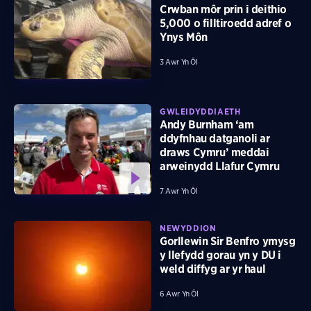
Crwban môr prin i deithio
5,000 o filltiroedd adref o
Ynys Môn
3 Awr Yn Ôl
GWLEIDYDDIAETH
Andy Burnham ‘am
ddyfnhau datganoli ar
draws Cymru’ meddai
arweinydd Llafur Cymru
7 Awr Yn Ôl
NEWYDDION
Gorllewin Sir Benfro ymysg
y llefydd gorau yn y DU i
weld diffyg ar yr haul
6 Awr Yn Ôl