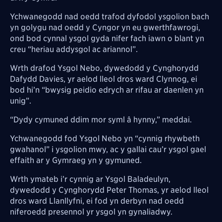
Ychwanegodd nad oedd trafod dyfodol ysgolion bach
yn golygu nad oedd y Cyngor yn eu gwerthfawrogi,
ond bod cynnal ysgol gyda nifer fach iawn o blant yn
creu “heriau addysgol ac ariannol”.
Wrth drafod Ysgol Nebo, dywedodd y Cynghorydd
Dafydd Davies, yr aelod lleol dros ward Clynnog, ei
bod hi’n “bwysig peidio edrych ar rifau ar daenlen yn
unig”.
“Dydy cymuned ddim mor syml â hynny,” meddai.
Ychwanegodd fod Ysgol Nebo yn “cynnig rhywbeth
gwahanol” i ysgolion mwy, ac y gallai cau’r ysgol gael
effaith ar y Gymraeg yn y gymuned.
Wrth ymateb i’r cynnig ar Ysgol Baladeulyn,
dywedodd y Cynghorydd Peter Thomas, yr aelod lleol
dros ward Llanllyfni, ei fod yn derbyn nad oedd
niferoedd presennol yr ysgol yn gynaliadwy.