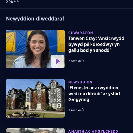
ysgol.
Newyddion diweddaraf
CHWARAEON
Tanwen Cray: 'Ansicrwydd
bywyd pêl-droedwyr yn
gallu bod yn anodd'
7 Awr Yn Ôl
NEWYDDION
'Ffenestri ac arwyddion
wedi eu difrodi' ar ystâd
Gregynog
3 Awr Yn Ôl
AMAETH AC AMGYLCHEDD