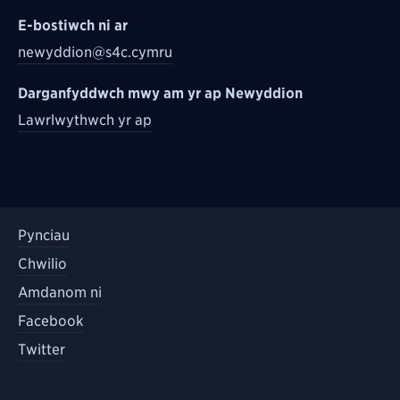
E-bostiwch ni ar
newyddion@s4c.cymru
Darganfyddwch mwy am yr ap Newyddion
Lawrlwythwch yr ap
Pynciau
Chwilio
Amdanom ni
Facebook
Twitter