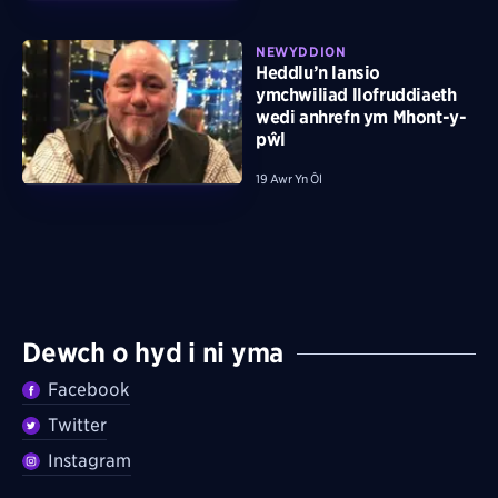
NEWYDDION
Heddlu’n lansio
ymchwiliad llofruddiaeth
wedi anhrefn ym Mhont-y-
pŵl
19 Awr Yn Ôl
Dewch o hyd i ni yma
Facebook
Twitter
Instagram