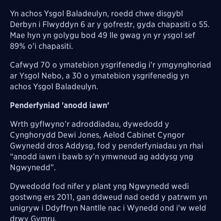
Yn achos Ysgol Baladeulyn, roedd chwe disgybl
Derbyn i Flwyddyn 6 ar y gofrestr, gyda chapasiti o 55.
Mae hyn yn golygu bod 49 lle gwag yn yr ysgol sef
89% o'i chapasiti.
Cafwyd 70 o ymatebion ysgrifenedig i’r ymgynghoriad
ar Ysgol Nebo, a 30 o ymatebion ysgrifenedig yn
achos Ysgol Baladeulyn.
Penderfyniad 'anodd iawn’
Wrth gyflwyno’r adroddiadau, dywedodd y
Cynghorydd Dewi Jones, Aelod Cabinet Cyngor
Gwynedd dros Addysg, fod y penderfyniadau yn rhai
“anodd iawn i bawb sy’n ymwneud ag addysg yng
Ngwynedd”.
Dywedodd fod nifer y plant yng Ngwynedd wedi
gostwng ers 2011, gan ddweud nad oedd y patrwm yn
unigryw i Ddyffryn Nantlle nac i Wynedd ond i'w weld
drwy Gymru.