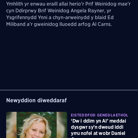
Ymhlith yr enwau eraill allai herio'r Prif Weinidog mae’r
cyn Ddirprwy Brif Weinidog Angela Rayner, yr
Ysgrifennydd Ynni a chyn-arweinydd y blaid Ed
Miliband a’r gweinidog lluoedd arfog Al Carns.
Newyddion diweddaraf
EISTEDDFOD GENEDLAETHOL
‘Dw i ddim yn AI’ meddai
dysgwr sy'n dweud iddi
yrru nofel at wobr Daniel