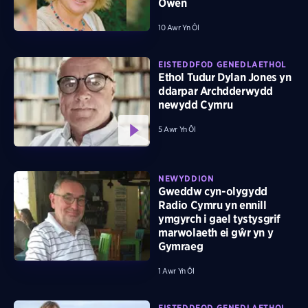
Owen
10 Awr Yn Ôl
EISTEDDFOD GENEDLAETHOL
Ethol Tudur Dylan Jones yn
ddarpar Archdderwydd
newydd Cymru
5 Awr Yn Ôl
NEWYDDION
Gweddw cyn-olygydd
Radio Cymru yn ennill
ymgyrch i gael tystysgrif
marwolaeth ei gŵr yn y
Gymraeg
1 Awr Yn Ôl
EISTEDDFOD GENEDLAETHOL