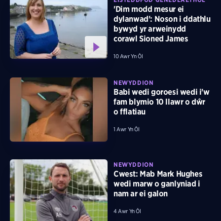
'Dim modd mesur ei
dylanwad': Noson i ddathlu
bywyd yr arweinydd
corawl Sioned James
10 Awr Yn Ôl
NEWYDDION
Babi wedi goroesi wedi i'w
fam blymio 10 llawr o dŵr
o fflatiau
1 Awr Yn Ôl
NEWYDDION
Cwest: Mab Mark Hughes
wedi marw o ganlyniad i
nam ar ei galon
4 Awr Yn Ôl