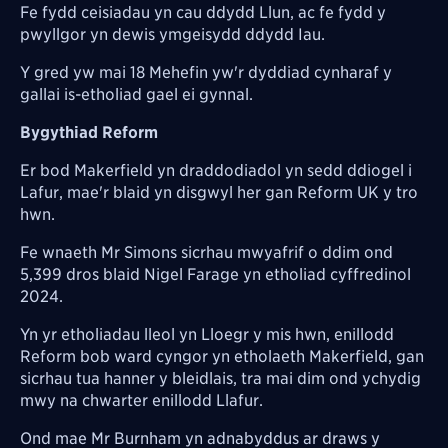
Fe fydd ceisiadau yn cau ddydd Llun, ac fe fydd y
pwyllgor yn dewis ymgeisydd ddydd Iau.
Y gred yw mai 18 Mehefin yw'r dyddiad cynharaf y
gallai is-etholiad gael ei gynnal.
Bygythiad Reform
Er bod Makerfield yn draddodiadol yn sedd ddiogel i
Lafur, mae'r blaid yn disgwyl her gan Reform UK y tro
hwn.
Fe wnaeth Mr Simons sicrhau mwyafrif o ddim ond
5,399 dros blaid Nigel Farage yn etholiad cyffredinol
2024.
Yn yr etholiadau lleol yn Lloegr y mis hwn, enillodd
Reform bob ward cyngor yn etholaeth Makerfield, gan
sicrhau tua hanner y bleidlais, tra mai dim ond ychydig
mwy na chwarter enillodd Llafur.
Ond mae Mr Burnham yn adnabyddus ar draws y