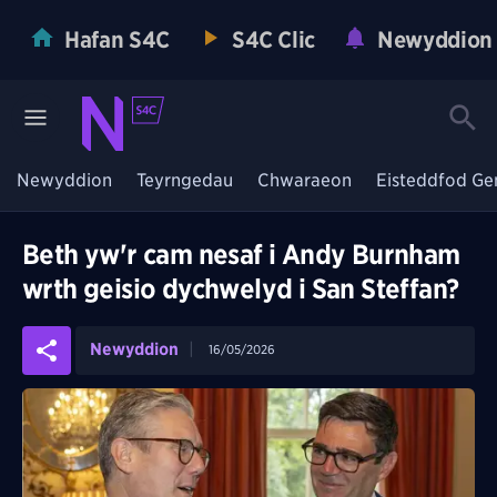
Hafan S4C
S4C Clic
Newyddion
Newyddion
Teyrngedau
Chwaraeon
Eisteddfod Ge
Beth yw'r cam nesaf i Andy Burnham
wrth geisio dychwelyd i San Steffan?
Newyddion
16/05/2026