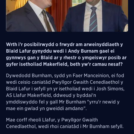
Wrth i'r posibilrwydd o frwydr am arweinyddiaeth y
Blaid Lafur gynyddu wedi i Andy Burnam gael ei
gynnwys gan y Blaid ar y rhestr o ymgeiswyr posib ar
gyfer isetholiad Makerfield, beth yw'r camau nesaf?
Dywedodd Burnham, sydd yn Faer Manceinion, ei fod
wedi ceisio caniatâd Pwyllgor Gwaith Cenedlaethol y
Blaid Lafur i sefyll yn yr isetholiad wedi i Josh Simons,
AS Llafur Makerfield, ddweud y byddai'n
ymddiswyddo fel y gall Mr Burnham "yrru'r newid y
mae ein gwlad yn gweiddi amdano".
Mae corff rheoli Llafur, y Pwyllgor Gwaith
Cenedlaethol, wedi rhoi caniatâd i Mr Burnham sefyll.