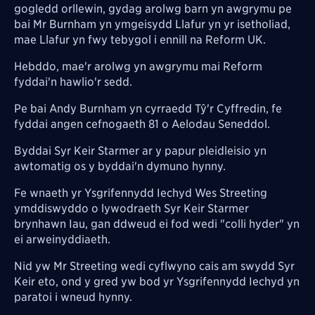
gogledd orllewin, gydag arolwg barn yn awgrymu pe
bai Mr Burnham yn ymgeisydd Llafur yn yr isetholiad,
mae Llafur yn fwy tebygol i ennill na Reform UK.
Hebddo, mae'r arolwg yn awgrymu mai Reform
fyddai'n hawlio'r sedd.
Pe bai Andy Burnham yn cyrraedd Tŷ'r Cyffredin, fe
fyddai angen cefnogaeth 81 o Aelodau Seneddol.
Byddai Syr Keir Starmer ar y papur pleidleisio yn
awtomatig os y byddai'n dymuno hynny.
Fe wnaeth yr Ysgrifennydd Iechyd Wes Streeting
ymddiswyddo o lywodraeth Syr Keir Starmer
brynhawn Iau, gan ddweud ei fod wedi "colli hyder" yn
ei arweinyddiaeth.
Nid yw Mr Streeting wedi cyflwyno cais am swydd Syr
Keir eto, ond y
gred yw bod yr Ysgrifennydd Iechyd yn
paratoi i wneud hynny.