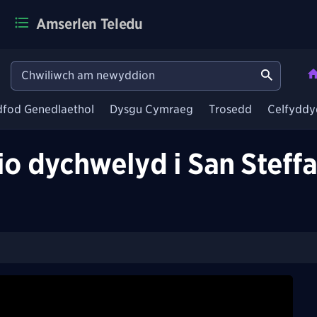
Amserlen Teledu
dfod Genedlaethol
Dysgu Cymraeg
Trosedd
Celfyddy
 dychwelyd i San Steffan 