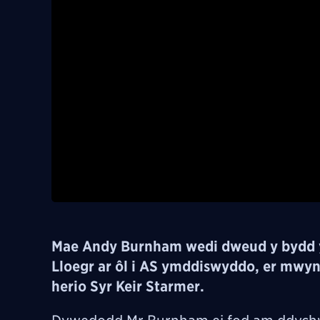
Mae Andy Burnham wedi dweud y bydd yn 
Lloegr ar ôl i AS ymddiswyddo, er mwyn
herio Syr Keir Starmer.