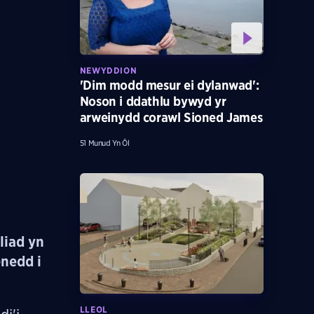
NEWYDDION
'Dim modd mesur ei dylanwad':
Noson i ddathlu bywyd yr
arweinydd corawl Sioned James
51 Munud Yn Ôl
liad yn
enedd i
LLEOL