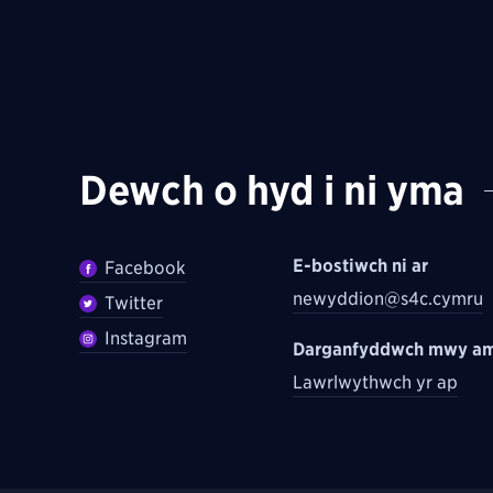
Dewch o hyd i ni yma
E-bostiwch ni ar
Facebook
newyddion@s4c.cymru
Twitter
Instagram
Darganfyddwch mwy am
Lawrlwythwch yr ap