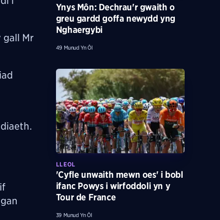
i'i
Ynys Môn: Dechrau'r gwaith o
greu gardd goffa newydd yng
Nghaergybi
 gall Mr
49 Munud Yn Ôl
iad
ddiaeth.
LLEOL
'Cyfle unwaith mewn oes' i bobl
ifanc Powys i wirfoddoli yn y
if
Tour de France
 gan
39 Munud Yn Ôl