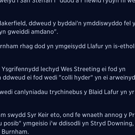
yd i San Steffan i "ddod â'r newid rydyn ni wed
Makerfield, ddweud y byddai'n ymddiswyddo fel y
 yn gweiddi amdano".
Burnham rhag dod yn ymgeisydd Llafur yn is-ethol
Ysgrifennydd Iechyd Wes Streeting ei fod yn
n ddweud ei fod wedi "colli hyder" yn ei arweiny
wedi canlyniadau trychinebus y Blaid Lafur yn yr
am swydd Syr Keir eto, ond fe wnaeth annog y Pr
 posib" ymgeisio
i'w ddisodli yn Stryd Downing,
r Burnham.