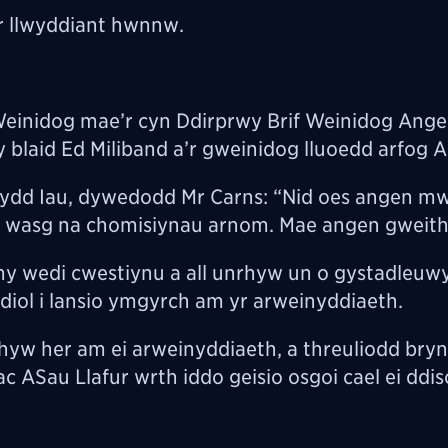
'r llwyddiant hwnnw.
if Weinidog mae’r cyn Ddirprwy Brif Weinidog Ange
blaid Ed Miliband a’r gweinidog lluoedd arfog A
ydd Iau, dywedodd Mr Carns: “Nid oes angen m
’r wasg na chomisiynau arnom. Mae angen gweith
y wedi cwestiynu a all unrhyw un o gystadleuwyr
iol i lansio ymgyrch am yr arweinyddiaeth.
rhyw her am ei arweinyddiaeth, a threuliodd br
ASau Llafur wrth iddo geisio osgoi cael ei ddiso