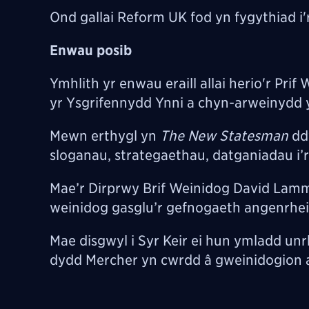
Ond gallai Reform UK fod yn fygythiad i
Enwau posib
Ymhlith yr enwau eraill allai herio'r Pr
yr Ysgrifennydd Ynni a chyn-arweinydd y 
Mewn erthygl yn
The New Statesman
dd
sloganau, strategaethau, datganiadau i
Mae’r Dirprwy Brif Weinidog David Lamm
weinidog gasglu’r gefnogaeth angenrheid
Mae disgwyl i Syr Keir ei hun ymladd un
dydd Mercher yn cwrdd â gweinidogion ac 