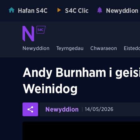
Hafan S4C
S4C Clic
Newyddion
Newyddion
Teyrngedau
Chwaraeon
Eisted
Andy Burnham i geisio
Weinidog
Newyddion
14/05/2026