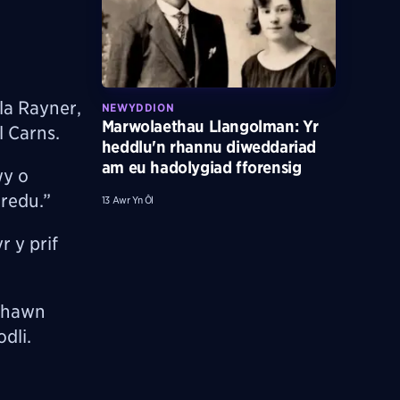
la Rayner,
NEWYDDION
Marwolaethau Llangolman: Yr
l Carns.
heddlu'n rhannu diweddariad
am eu hadolygiad fforensig
wy o
redu.”
13 Awr Yn Ôl
 y prif
ynhawn
dli.