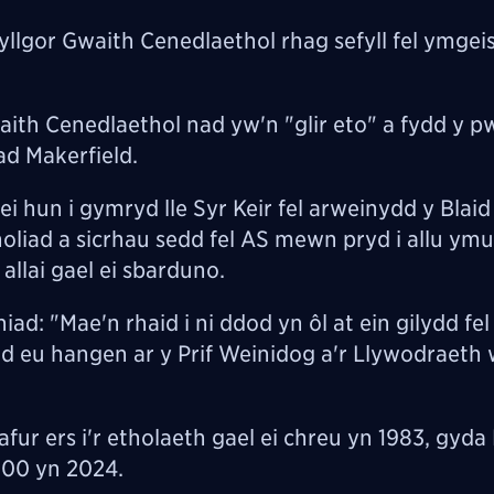
llgor Gwaith Cenedlaethol rhag sefyll fel ymgei
th Cenedlaethol nad yw'n "glir eto" a fydd y p
ad Makerfield.
hun i gymryd lle Syr Keir fel arweinydd y Blaid 
holiad a sicrhau sedd fel AS mewn pryd i allu ym
llai gael ei sbarduno.
: "Mae'n rhaid i ni ddod yn ôl at ein gilydd fe
dd eu hangen ar y Prif Weinidog a'r Llywodraeth wr
fur ers i'r etholaeth gael ei chreu yn 1983, gyda
000 yn 2024.