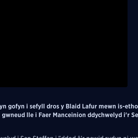
Video
gofyn i sefyll dros y Blaid Lafur mewn is-etho
 gwneud lle i Faer Manceinion ddychwelyd i'r S