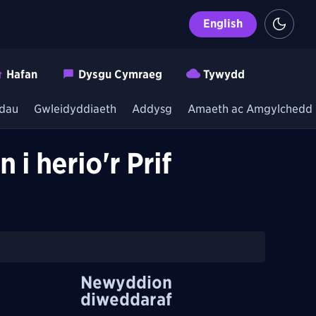
English
Hafan
Dysgu Cymraeg
Tywydd
dau
Gwleidyddiaeth
Addysg
Amaeth ac Amgylchedd
i herio'r Prif
Newyddion
diweddaraf