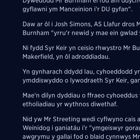
Dywedodd Mr Burnham ei fod am ddychwel
gyflawni ym Manceinion i'r DU gyfan".
Daw ar ôl i Josh Simons, AS Llafur dros 
Burnham "yrru'r newid y mae ein gwlad
Ni fydd Syr Keir yn ceisio rhwystro Mr 
Makerfield, yn ôl adroddiadau.
Yn gynharach ddydd Iau, cyhoeddodd yr 
ymddiswyddo
o lywodraeth Syr Keir, ga
Mae'n dilyn dyddiau o
ffraeo cyhoeddus
etholiadiau yr wythnos diwethaf.
Nid yw Mr Streeting wedi cyflwyno cais 
Weinidog i ganiatáu i'r "
ymgeiswyr gorau
awgrymu y gallai fod o blaid cynnwys M