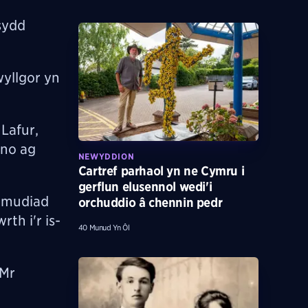
sydd
wyllgor yn
Lafur,
uno ag
NEWYDDION
Cartref parhaol yn ne Cymru i
gerflun elusennol wedi'i
l mudiad
orchuddio â chennin pedr
th i'r is-
40 Munud Yn Ôl
 Mr