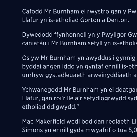
Cafodd Mr Burnham ei rwystro gan y Pwy
Llafur yn is-etholiad Gorton a Denton.
Dywedodd ffynhonnell yn y Pwyllgor Gwai
caniatáu i Mr Burnham sefyll yn is-etholi
Os yw Mr Burnham yn awyddus i gynnig ei 
byddai angen iddo yn gyntaf ennill is-et
unrhyw gystadleuaeth arweinyddiaeth a a
Ychwanegodd Mr Burnham yn ei ddatganiad
Llafur, gan roi'r lle a'r sefydlogrwydd sy
etholiad ddigwydd."
Mae Makerfield wedi bod dan reolaeth Lla
Simons yn ennill gyda mwyafrif o tua 5,