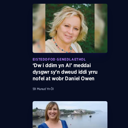
EISTEDDFOD GENEDLAETHOL
‘Dw i ddim yn AI’ meddai
dysgwr sy'n dweud iddi yrru
nofel at wobr Daniel Owen
59 Munud Yn Ôl