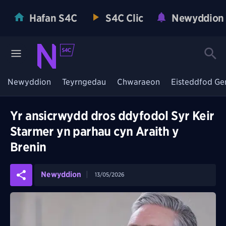
Hafan S4C
S4C Clic
Newyddion
Newyddion
Teyrngedau
Chwaraeon
Eisteddfod Ge
Yr ansicrwydd dros ddyfodol Syr Keir
Starmer yn parhau cyn Araith y
Brenin
Newyddion
13/05/2026