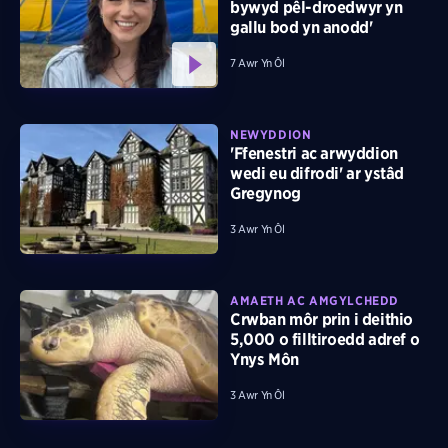
bywyd pêl-droedwyr yn
gallu bod yn anodd'
7 Awr Yn Ôl
NEWYDDION
'Ffenestri ac arwyddion
wedi eu difrodi' ar ystâd
Gregynog
3 Awr Yn Ôl
AMAETH AC AMGYLCHEDD
Crwban môr prin i deithio
5,000 o filltiroedd adref o
Ynys Môn
3 Awr Yn Ôl