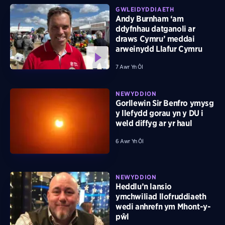
GWLEIDYDDIAETH
Andy Burnham ‘am
ddyfnhau datganoli ar
draws Cymru’ meddai
arweinydd Llafur Cymru
7 Awr Yn Ôl
NEWYDDION
Gorllewin Sir Benfro ymysg
y llefydd gorau yn y DU i
weld diffyg ar yr haul
6 Awr Yn Ôl
NEWYDDION
Heddlu’n lansio
ymchwiliad llofruddiaeth
wedi anhrefn ym Mhont-y-
pŵl