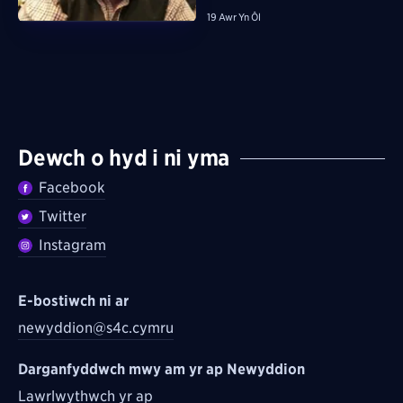
19 Awr Yn Ôl
Dewch o hyd i ni yma
Facebook
Twitter
Instagram
E-bostiwch ni ar
newyddion@s4c.cymru
Darganfyddwch mwy am yr ap Newyddion
Lawrlwythwch yr ap