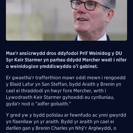
Mae'r ansicrwydd dros ddyfodol Prif Weinidog y DU
Syr Keir Starmer yn parhau ddydd Mercher wedi i nifer
o weinidogion ymddiswyddo o'i gabinet.
Er gwaetha'r trafferthion mawr oddi mewn i rengoedd
y Blaid Lafur yn San Steffan, bydd Araith y Brenin yn
cael ei thraddodi yn hwyr fore Mercher, wrth i
Lywodraeth Keir Starmer gyhoeddi eu cynlluniau,
gyda'r nod o "adfer gobaith."
Y gred yw y bydd polisïau ar fewnfudo ac ynni gwyrdd
yn flaenllaw yn yr araith. Bydd yr araith yn cael ei
darllen gan y Brenin Charles yn Nhŷ'r Arglwyddi, o