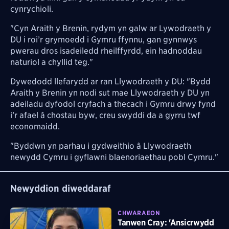
cynrychioli.
"Cyn Araith y Brenin, rydym yn galw ar Lywodraeth y
DU i roi’r grymoedd i Gymru ffynnu, gan gynnwys
pwerau dros isadeiledd rheilffyrdd, ein hadnoddau
naturiol a chyllid teg."
Dywedodd llefarydd ar ran Llywodraeth y DU: "Bydd
Araith y Brenin yn nodi sut mae Llywodraeth y DU yn
adeiladu dyfodol cryfach a thecach i Gymru drwy fynd
i’r afael â chostau byw, creu swyddi da a gyrru twf
economaidd.
"Byddwn yn parhau i gydweithio â Llywodraeth
newydd Cymru i gyflawni blaenoriaethau pobl Cymru."
Newyddion diweddaraf
CHWARAEON
Tanwen Cray: 'Ansicrwydd