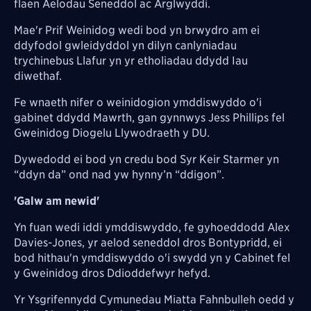
flaen Aelodau Seneddol ac Arglwyddi.
Mae'r Prif Weinidog wedi bod yn brwydro am ei
ddyfodol gwleidyddol yn dilyn canlyniadau
trychinebus Llafur yn yr etholiadau ddydd Iau
diwethaf.
Fe wnaeth nifer o weinidogion ymddiswyddo o'i
gabinet ddydd Mawrth, gan gynnwys Jess Phillips fel
Gweinidog Diogelu Llywodraeth y DU.
Dywedodd ei bod yn credu bod Syr Keir Starmer yn
“ddyn da” ond nad yw hynny’n “ddigon”.
'Galw am newid'
Yn fuan wedi iddi ymddiswyddo, fe gyhoeddodd Alex
Davies-Jones, yr aelod seneddol dros Bontypridd, ei
bod hithau'n ymddiswyddo o'i swydd yn y Cabinet fel
y Gweinidog dros Ddioddefwyr hefyd.
Yr Ysgrifennydd Cymunedau Miatta Fahnbulleh oedd y