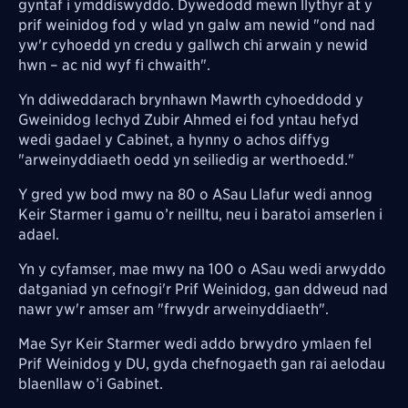
gyntaf i ymddiswyddo. Dywedodd mewn llythyr at y
prif weinidog fod y wlad yn galw am newid "ond nad
yw'r cyhoedd yn credu y gallwch chi arwain y newid
hwn – ac nid wyf fi chwaith".
Yn ddiweddarach brynhawn Mawrth cyhoeddodd y
Gweinidog Iechyd Zubir Ahmed ei fod yntau hefyd
wedi gadael y Cabinet, a hynny o achos diffyg
"arweinyddiaeth oedd yn seiliedig ar werthoedd."
Y gred yw bod mwy na 80 o ASau Llafur wedi
annog
Keir Starmer i gamu o’r neilltu, neu i baratoi amserlen i
adael.
Yn y cyfamser, mae mwy na 100 o ASau wedi arwyddo
datganiad yn cefnogi'r Prif Weinidog, gan ddweud nad
nawr yw'r amser am "frwydr arweinyddiaeth".
Mae Syr Keir Starmer wedi addo brwydro ymlaen fel
Prif Weinidog y DU,
gyda chefnogaeth gan rai aelodau
blaenllaw o’i Gabinet.